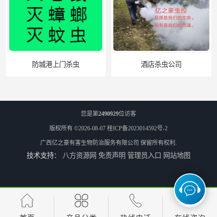
防城港上门杀虫
酒店杀虫公司
您是第
2490929
位访客
版权所有 ©2026-08-07
桂ICP备2023014592号-2
广西亿之豪有害生物防治服务有限公司
保留所有权利.
技术支持：
八方资源网
免责声明
管理员入口
网站地图
北海市上门杀虫费用
百色学校杀虫