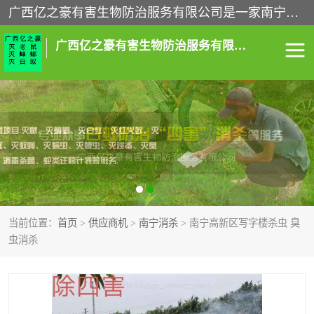
广西亿之豪有害生物防治服务有限公司是一家南宁灭鼠公司、灭蟑螂公司，南宁杀虫公司，南宁除虫公司，南宁灭跳蚤公司，南宁灭白蚁公司，南宁除四害公司,广西亿之豪有害生物防治服务有限公司专业灭蟑螂,除臭虫,其他害虫,服务上门,安全环保,售后保障,一次消杀，竭诚为您服务.
广西亿之豪有害生物防治服务有限公司
南宁灭白蚁
南宁灭老鼠
南宁灭蟑螂
南宁杀虫
南宁除四害
南宁消杀
当前位置：
首页
>
供应商机
>
南宁消杀
> 南宁高新区写字楼杀虫 臭
南宁除虫公司
虫消杀