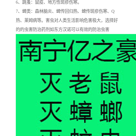
6、跳蚤：鼠疫、地方性斑疹伤寒。
7、蜱类：森林脑炎、蜱传回归热、蜱传斑疹伤寒、Q
热、莱姆病等。害虫对人类生活影响危害极大，选择好
的的虫害防治药剂如东方汉诺可以有效的防治虫害