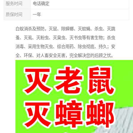
服务时间
电话确定
质保时间
一年
白蚁消杀及预防，灭鼠、除蟑螂、灭蚊蝇、杀虫、灭跳
蚤、灭虱、灭粉虫、灭臭虫、灭书虫等有害生物；杀虫
消毒、采用生物灭虫、综合用药、除虫彻底、持久；安
全、环保、对人畜安全无害，完全解决您的后顾之忧。