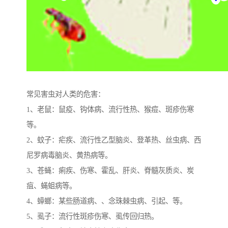
常见害虫对人类的危害：
1、老鼠：鼠疫、钩体病、流行性热、猴痘、斑疹伤寒
等。
2、蚊子：疟疾、流行性乙型脑炎、登革热、丝虫病、西
尼罗病毒脑炎、黄热病等。
3、苍蝇：痢疾、伤寒、霍乱、肝炎、脊髓灰质炎、炭
疽、蝇蛆病等。
4、蟑螂：某些肠道病、、念珠棘虫病、引起、等。
5、虱子：流行性斑疹伤寒、虱传回归热。