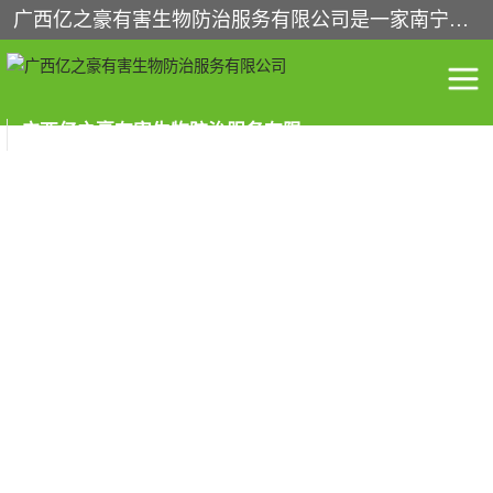
广西亿之豪有害生物防治服务有限公司是一家南宁灭鼠公司、灭蟑螂公司，南宁杀虫公司，南宁除虫公司，南宁灭跳蚤公司，南宁灭白蚁公司，南宁除四害公司,广西亿之豪有害生物防治服务有限公司专业灭蟑螂,除臭虫,其他害虫,服务上门,安全环保,售后保障,一次消杀，竭诚为您服务.
广西亿之豪有害生物防治服务有限公司