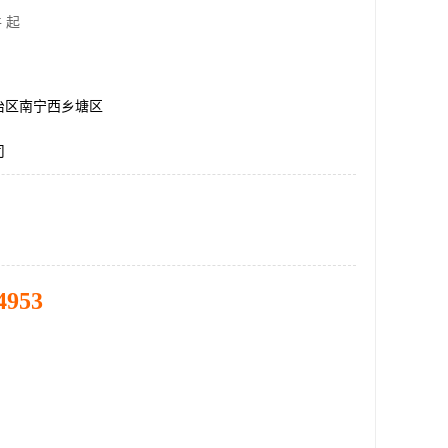
 起
治区南宁西乡塘区
司
4953