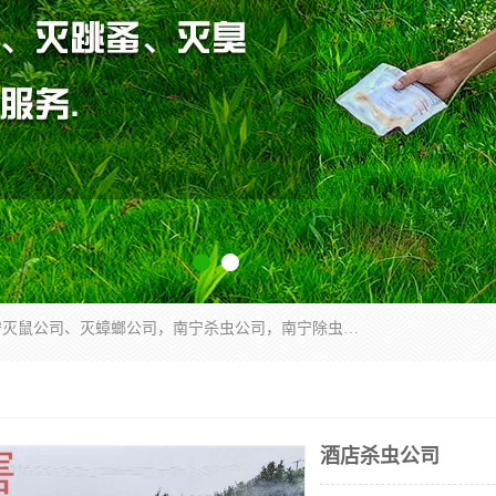
广西亿之豪有害生物防治服务有限公司是一家南宁灭鼠公司、灭蟑螂公司，南宁杀虫公司，南宁除虫公司，南宁灭跳蚤公司，南宁灭白蚁公司，南宁除四害公司,广西亿之豪有害生物防治服务有限公司专业灭蟑螂,除臭虫,其他害虫,服务上门,安全环保,售后保障,一次消杀，竭诚为您服务.
酒店杀虫公司