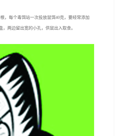
根，每个毒饵站一次投放鼠饵40克，要经常添加
的木盒，两边留出宽的小孔，供鼠出入取食。