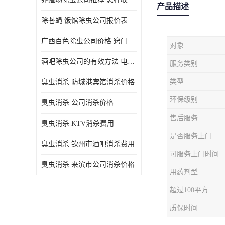
产品描述
除苍蝇 饭馆除虫公司报价表
广西百色除虫公司价格 窍门 除蟑螂
对象
酒吧除虫公司的有效方法 电话 除螨虫
服务类别
类型
臭虫消杀 防城港宾馆消杀价格
环保级别
臭虫消杀 公司消杀价格
售后服务
臭虫消杀 KTV消杀费用
是否服务上门
臭虫消杀 钦州市酒吧消杀费用
可服务上门时间
臭虫消杀 来滨市公司消杀价格
用药剂型
超过100平方
质保时间