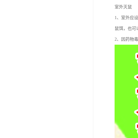
室外灭鼠
1、室外应
鼠饵，也可以
2、因药物