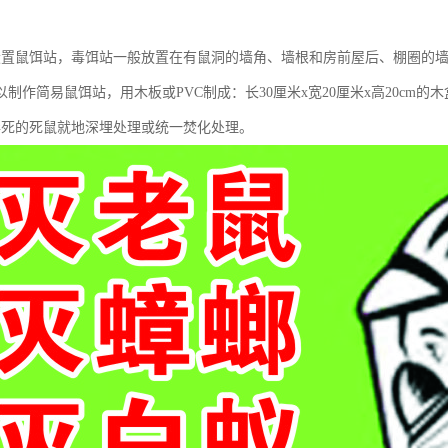
设置鼠饵站，毒饵站一般放置在有鼠洞的墙角、墙根和房前屋后、棚圈的墙
制作简易鼠饵站，用木板或PVC制成：长30厘米x宽20厘米x高20cm
毒死的死鼠就地深埋处理或统一焚化处理。