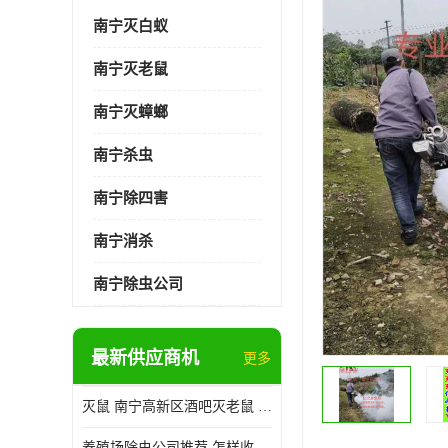
南宁灭白蚁
南宁灭老鼠
南宁灭蟑螂
南宁杀虫
南宁除四害
南宁消杀
南宁除虫公司
最新供应商机
更多
灭鼠 南宁高新区酒吧灭老鼠 诚信经营
养殖场除虫公司推荐 怎样收费 除苍蝇