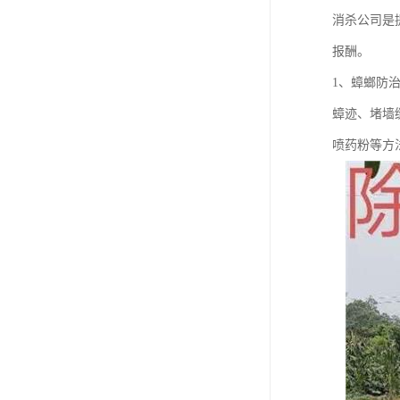
消杀公司是
报酬。
1、蟑螂防
蟑迹、堵墙
喷药粉等方