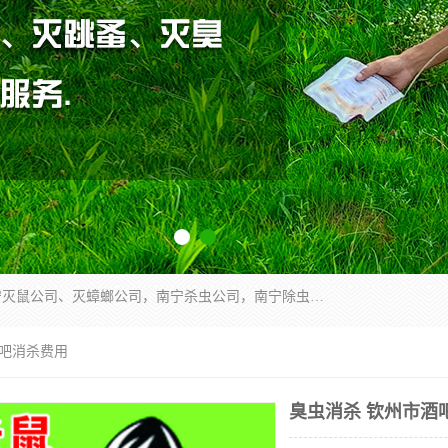
广西亿之豪有害生物防治服务有限公司是一家南宁灭鼠公司、灭蟑螂公司，南宁杀虫公司，南宁除虫公司，南宁灭跳蚤公司，南宁灭白蚁公司，南宁除四害公司,广西亿之豪有害生物防治服务有限公司专业灭蟑螂,除臭虫,其他害虫,服务上门,安全环保,售后保障,一次消杀，竭诚为您服务.
酒吧消杀费用
臭虫消杀 钦州市酒