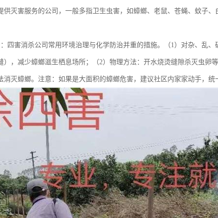
提供灭害服务的公司，一般多指卫生虫害，如蟑螂、老鼠、苍蝇、蚊子、
治：四害消杀公司常用环境治理与化学防治并重的措施。（1）对杂、乱、
缝），减少蟑螂滋生栖息场所；（2）物理方法：开水烧烫缝隙杀灭虫卵等
法消灭蟑螂。注意：如果是大面积的蟑螂危害，建议社区内家家动手，统