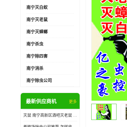
南宁灭白蚁
南宁灭老鼠
南宁灭蟑螂
南宁杀虫
南宁除四害
南宁消杀
南宁除虫公司
最新供应商机
更多
灭鼠 南宁高新区酒吧灭老鼠 诚信经营
养殖场除虫公司推荐 怎样收费 除苍蝇