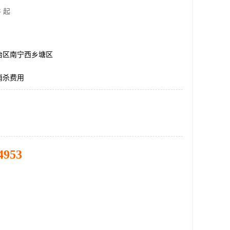
 起
治区南宁西乡塘区
消杀费用
4953