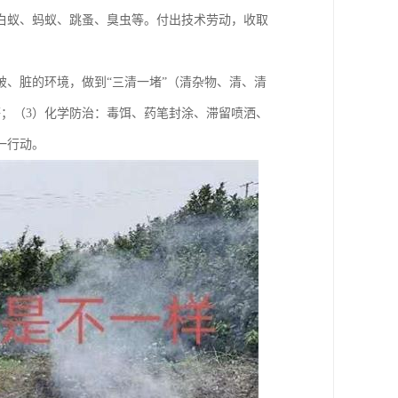
白蚁、蚂蚁、跳蚤、臭虫等。付出技术劳动，收取
破、脏的环境，做到“三清一堵”（清杂物、清、清
；（3）化学防治：毒饵、药笔封涂、滞留喷洒、
一行动。