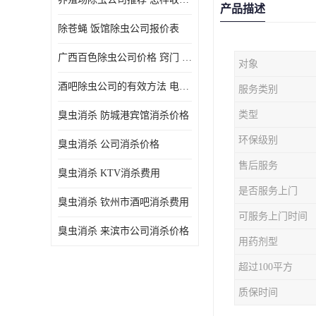
产品描述
除苍蝇 饭馆除虫公司报价表
广西百色除虫公司价格 窍门 除蟑螂
对象
酒吧除虫公司的有效方法 电话 除螨虫
服务类别
类型
臭虫消杀 防城港宾馆消杀价格
环保级别
臭虫消杀 公司消杀价格
售后服务
臭虫消杀 KTV消杀费用
是否服务上门
臭虫消杀 钦州市酒吧消杀费用
可服务上门时间
臭虫消杀 来滨市公司消杀价格
用药剂型
超过100平方
质保时间