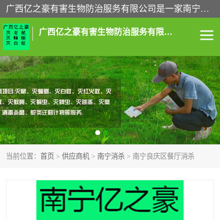
广西亿之豪有害生物防治服务有限公司是一家南宁灭鼠公司、灭蟑螂公司，南宁杀虫公司，南宁除虫公司，南宁灭跳蚤公司，南宁灭白蚁公司，南宁除四害公司,广西亿之豪有害生物防治服务有限公司专业灭蟑螂,除臭虫,其他害虫,服务上门,安全环保,售后保障,一次消杀，竭诚为您服务.
广西亿之豪有害生物防治服务有限公司
南宁灭白蚁
南宁灭老鼠
南宁灭蟑螂
南宁杀虫
南宁除四害
南宁消杀
当前位置：
首页
>
供应商机
>
南宁消杀
> 南宁良庆区餐厅消杀
南宁除虫公司