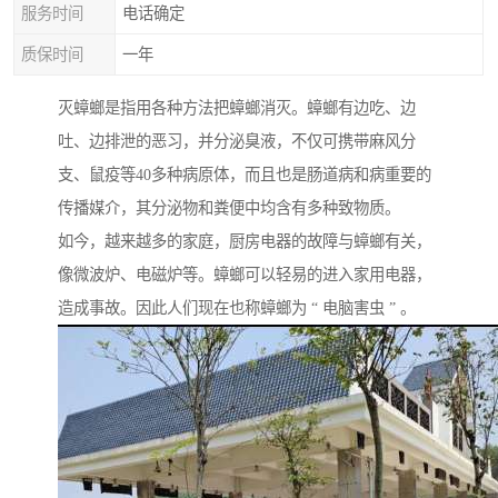
服务时间
电话确定
质保时间
一年
灭蟑螂是指用各种方法把蟑螂消灭。蟑螂有边吃、边
吐、边排泄的恶习，并分泌臭液，不仅可携带麻风分
支、鼠疫等40多种病原体，而且也是肠道病和病重要的
传播媒介，其分泌物和粪便中均含有多种致物质。
如今，越来越多的家庭，厨房电器的故障与蟑螂有关，
像微波炉、电磁炉等。蟑螂可以轻易的进入家用电器，
造成事故。因此人们现在也称蟑螂为 “ 电脑害虫 ” 。