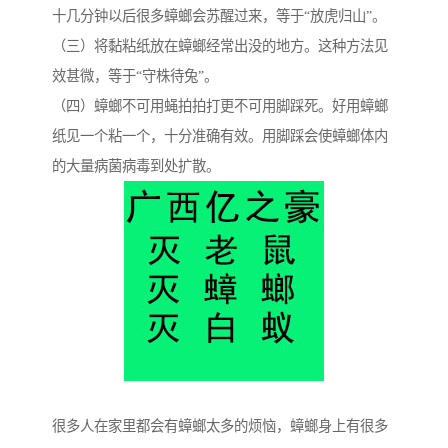
十几分钟以后很多蟑螂会苏醒过来，等于“放虎归山”。
（三）将黏粘纸放在蟑螂经常出没的地方。这种方法见
效甚微，等于“守株待兔”。
（四）蟑螂不可用蝇拍拍打更不可用脚踩死。好用蟑螂
纸见一个粘一个，十分准确有效。用脚踩会使蟑螂体内
的大量病菌病毒到处扩散。
很多人在家里都会有蟑螂太多的烦恼，蟑螂身上有很多