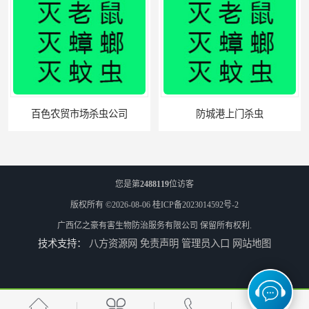
百色农贸市场杀虫公司
防城港上门杀虫
您是第
2488119
位访客
版权所有 ©2026-08-06
桂ICP备2023014592号-2
广西亿之豪有害生物防治服务有限公司
保留所有权利.
技术支持：
八方资源网
免责声明
管理员入口
网站地图
酒店杀虫公司
北海市上门杀虫费用