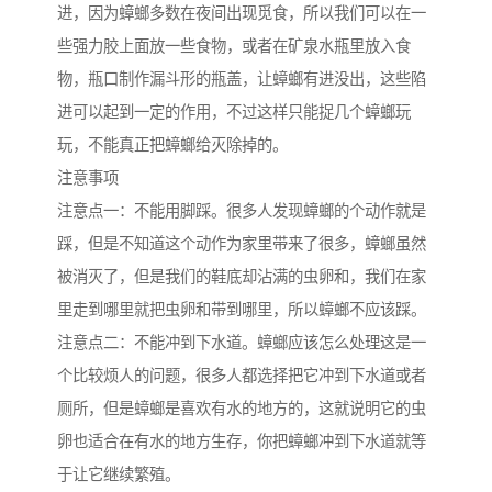
进，因为蟑螂多数在夜间出现觅食，所以我们可以在一
些强力胶上面放一些食物，或者在矿泉水瓶里放入食
物，瓶口制作漏斗形的瓶盖，让蟑螂有进没出，这些陷
进可以起到一定的作用，不过这样只能捉几个蟑螂玩
玩，不能真正把蟑螂给灭除掉的。
注意事项
注意点一：不能用脚踩。很多人发现蟑螂的个动作就是
踩，但是不知道这个动作为家里带来了很多，蟑螂虽然
被消灭了，但是我们的鞋底却沾满的虫卵和，我们在家
里走到哪里就把虫卵和带到哪里，所以蟑螂不应该踩。
注意点二：不能冲到下水道。蟑螂应该怎么处理这是一
个比较烦人的问题，很多人都选择把它冲到下水道或者
厕所，但是蟑螂是喜欢有水的地方的，这就说明它的虫
卵也适合在有水的地方生存，你把蟑螂冲到下水道就等
于让它继续繁殖。