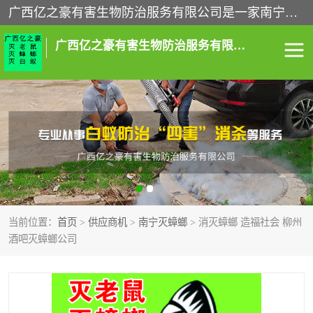
广西亿之豪有害生物防治服务有限公司是一家南宁灭鼠公司、灭蟑螂公司，南宁杀虫公司，南宁除虫公司，南宁灭跳蚤公司，南宁灭白蚁公司，南宁除四害公司,广西亿之豪有害生物防治服务有限公司专业灭蟑螂,除臭虫,其他害虫,服务上门,安全环保,售后保障,一次消杀，竭诚为您服务.
广西亿之豪有害生物防治服务有限公司
南宁灭白蚁
南宁灭老鼠
南宁灭蟑螂
南宁杀虫
南宁除四害
南宁消杀
当前位置：
首页
>
供应商机
>
南宁灭蟑螂
> 消灭蟑螂 造福社会 柳州
南宁除虫公司
酒吧灭蟑螂公司