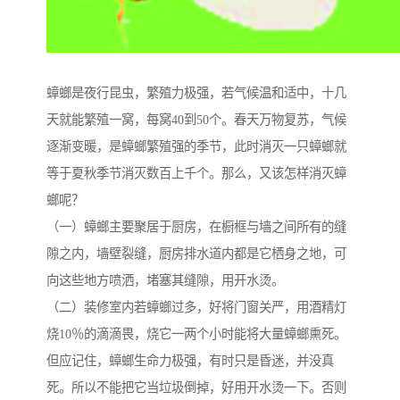
蟑螂是夜行昆虫，繁殖力极强，若气候温和适中，十几
天就能繁殖一窝，每窝40到50个。春天万物复苏，气候
逐渐变暖，是蟑螂繁殖强的季节，此时消灭一只蟑螂就
等于夏秋季节消灭数百上千个。那么，又该怎样消灭蟑
螂呢？
（一）蟑螂主要聚居于厨房，在橱框与墙之间所有的缝
隙之内，墙壁裂缝，厨房排水道内都是它栖身之地，可
向这些地方喷洒，堵塞其缝隙，用开水烫。
（二）装修室内若蟑螂过多，好将门窗关严，用酒精灯
烧10％的滴滴畏，烧它一两个小时能将大量蟑螂熏死。
但应记住，蟑螂生命力极强，有时只是昏迷，并没真
死。所以不能把它当垃圾倒掉，好用开水烫一下。否则