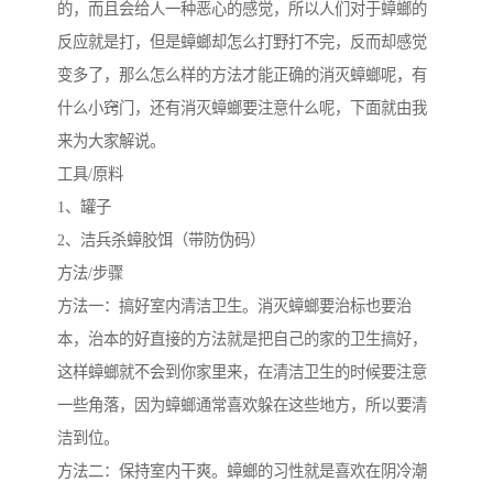
的，而且会给人一种恶心的感觉，所以人们对于蟑螂的
反应就是打，但是蟑螂却怎么打野打不完，反而却感觉
变多了，那么怎么样的方法才能正确的消灭蟑螂呢，有
什么小窍门，还有消灭蟑螂要注意什么呢，下面就由我
来为大家解说。
工具/原料
1、罐子
2、洁兵杀蟑胶饵（带防伪码）
方法/步骤
方法一：搞好室内清洁卫生。消灭蟑螂要治标也要治
本，治本的好直接的方法就是把自己的家的卫生搞好，
这样蟑螂就不会到你家里来，在清洁卫生的时候要注意
一些角落，因为蟑螂通常喜欢躲在这些地方，所以要清
洁到位。
方法二：保持室内干爽。蟑螂的习性就是喜欢在阴冷潮