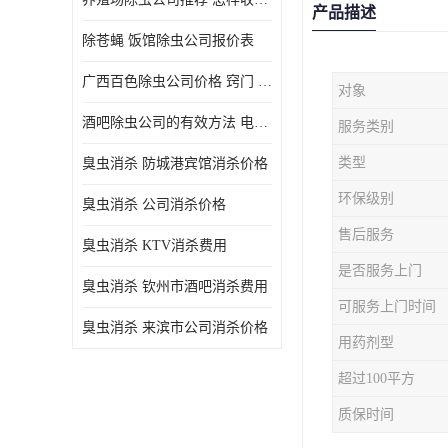
产品描述
除苍蝇 饭馆除虫公司报价表
广西百色除虫公司价格 窍门 除蟑螂
对象
酒吧除虫公司的有效方法 电话 除螨虫
服务类别
类型
臭虫消杀 防城港宾馆消杀价格
环保级别
臭虫消杀 公司消杀价格
售后服务
臭虫消杀 KTV消杀费用
是否服务上门
臭虫消杀 钦州市酒吧消杀费用
可服务上门时间
臭虫消杀 来滨市公司消杀价格
用药剂型
超过100平方
质保时间