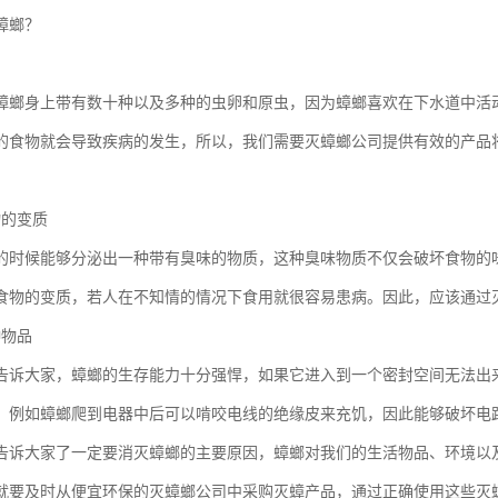
蟑螂？
蟑螂身上带有数十种以及多种的虫卵和原虫，因为蟑螂喜欢在下水道中活
的食物就会导致疾病的发生，所以，我们需要灭蟑螂公司提供有效的产品
物的变质
的时候能够分泌出一种带有臭味的物质，这种臭味物质不仅会破坏食物的
食物的变质，若人在不知情的情况下食用就很容易患病。因此，应该通过
种物品
告诉大家，蟑螂的生存能力十分强悍，如果它进入到一个密封空间无法出
，例如蟑螂爬到电器中后可以啃咬电线的绝缘皮来充饥，因此能够破坏电
告诉大家了一定要消灭蟑螂的主要原因，蟑螂对我们的生活物品、环境以
就要及时从便宜环保的灭蟑螂公司中采购灭蟑产品，通过正确使用这些灭