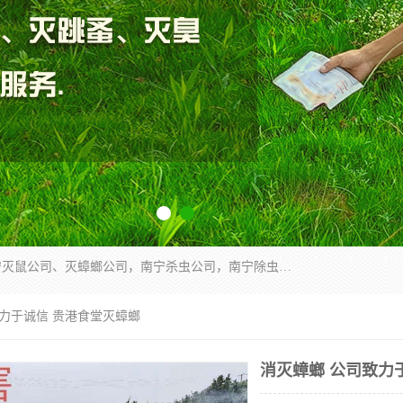
广西亿之豪有害生物防治服务有限公司是一家南宁灭鼠公司、灭蟑螂公司，南宁杀虫公司，南宁除虫公司，南宁灭跳蚤公司，南宁灭白蚁公司，南宁除四害公司,广西亿之豪有害生物防治服务有限公司专业灭蟑螂,除臭虫,其他害虫,服务上门,安全环保,售后保障,一次消杀，竭诚为您服务.
致力于诚信 贵港食堂灭蟑螂
消灭蟑螂 公司致力