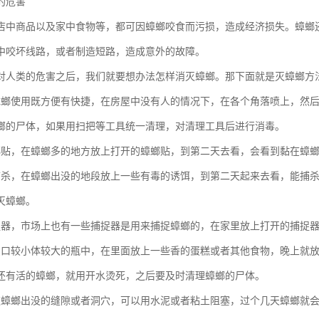
的危害
店中商品以及家中食物等，都可因蟑螂咬食而污损，造成经济损失。蟑螂
中咬坏线路，或者制造短路，造成意外的故障。
对人类的危害之后，我们就要想办法怎样消灭蟑螂。那下面就是灭蟑螂方
蟑螂使用既方便有快捷，在房屋中没有人的情况下，在各个角落喷上，然
螂的尸体，如果用扫把等工具统一清理，对清理工具后进行消毒。
螂贴，在蟑螂多的地方放上打开的蟑螂贴，到第二天去看，会看到黏在蟑
捕杀，在蟑螂出没的地段放上一些有毒的诱饵，到第二天起来去看，能捕
灭蟑螂。
捉器，市场上也有一些捕捉器是用来捕捉蟑螂的，在家里放上打开的捕捉
只口较小体较大的瓶中，在里面放上一些香的蛋糕或者其他食物，晚上就
还有活的蟑螂，就用开水烫死，之后要及时清理蟑螂的尸体。
道蟑螂出没的缝隙或者洞穴，可以用水泥或者粘土阻塞，过个几天蟑螂就