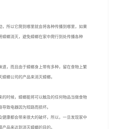
动，所以它爬到哪里就会将各种传播到哪里，如果
将蟑螂消灭，避免蟑螂在家中爬行到处传播各种
味道，而且由于蟑螂身上带有多种，留在食物上繁
灭蟑螂公司的产品来消灭蟑螂。
来的时候，蟑螂能将可以触及的任何物品当做食物
路导致电器因为短路而损坏。
及健康都会带来很大的破坏，所以，一旦发现家中
蟑产品来达到消灭蟑螂的目的。