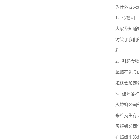
为什么要灭
1、传播和
大家都知道
污染了我们
和。
2、引起食
蟑螂在进食
殖还会加速
3、破坏各
灭蟑螂公司
来维持生存
灭蟑螂公司
有蟑螂出没