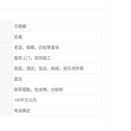
灭蟑螂
低毒
老鼠，蟑螂，白蚁等害虫
服务上门，现场施工
家庭，酒店，饭店，商超，游乐场所等
面议
联苯菊酯，吡虫啉，白蚁粉
100平方以内
电话确定