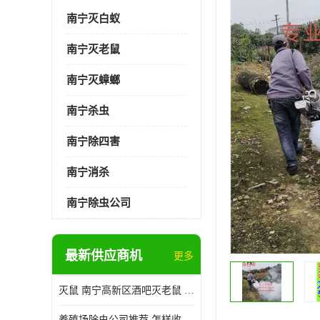
南宁灭白蚁
南宁灭老鼠
南宁灭蟑螂
南宁杀虫
南宁除四害
南宁消杀
南宁除虫公司
最新供应商机
更多
灭鼠 南宁高新区酒吧灭老鼠 诚信经营
养殖场除虫公司推荐 怎样收费 除苍蝇