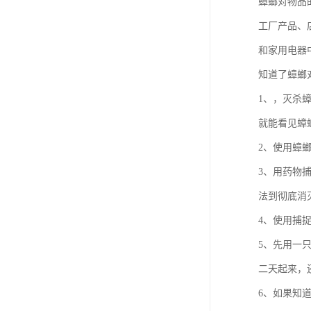
蟑螂对物品
工厂产品、
和家用电器
知道了蟑螂
1、，灭杀
就能看见蟑
2、使用蟑
3、用药物
法到彻底消
4、使用捕
5、先用一
二天起来，
6、如果知