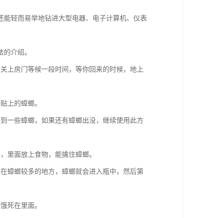
还能轻而易举地钻进大型电器、电子计算机、仪表
法的介绍。
后关上房门等候一段时间，等你回来的时候，地上
螂贴上的蟑螂。
杀到一些蟑螂，如果还有蟑螂出没，继续使用此方
器，里面放上食物，能擒住蟑螂。
放在蟑螂较多的地方，蟑螂就会进入瓶中，然后第
会饿死在里面。