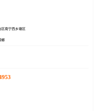
治区南宁西乡塘区
蟑螂
4953