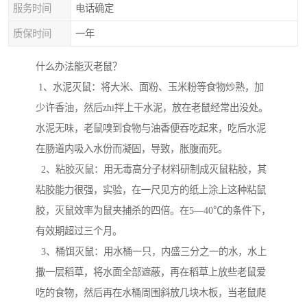
服务时间
电话确定
质保时间
一年
什么办法能灭老鼠？
1、水泥灭鼠：将大米、面粉、玉米粉等食物炒熟，加
少许香油，然后zhi拌上干水泥，放在老鼠经常出没处。
水泥无味，老鼠嗅到食物与油香便吞吃起来，吃后水泥
在肠道内吸入水份而凝固，导致，胀腹而死。
2、粘胶灭鼠：用无毒高分子材料研制成灭鼠粘胶，其
粘胶能力很强，实验，在一尺见方的纸上涂上这种粘鼠
胶，灭鼠效率为鼠夹捕杀的四倍。在5—40℃的条件下，
有效期超过三个月。
3、桶饵灭鼠：用水桶一只，内盛三分之一的水，水上
撒一层稻草，将水面全部遮蔽，再在稻草上放些老鼠爱
吃的食物，然后再在水桶周围斜放几块木板，当老鼠爬