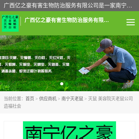
广西亿之豪有害生物防治服务有限公司是一家南宁灭鼠公司、灭蟑螂公司，南宁杀虫公司，南宁除虫公司，南宁灭跳蚤公司，南宁灭白蚁公司，南宁除四害公司,广西亿之豪有害生物防治服务有限公司专业灭蟑螂,除臭虫,其他害虫,服务上门,安全环保,售后保障,一次消杀，竭诚为您服务.
广西亿之豪有害生物防治服务有限公司
南宁灭白蚁
南宁灭老鼠
南宁灭蟑螂
南宁杀虫
南宁除四害
南宁消杀
当前位置：
首页
>
供应商机
>
南宁灭老鼠
> 灭鼠 美容院灭老鼠公司
南宁除虫公司
造福社会