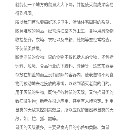
就能使一个地方的鼠量大大下降，并能使灭鼠成果容易
得到巩固。
所以我们首先要搞好环境卫生、清除住宅周围的杂草、
随意堆放的物品，经常清扫室内外卫生，各种用具杂物
收拾整齐，衣箱、衣柜以及书籍、鞋帽等要经常检查，
不使鼠类营巢。
断绝老鼠的食物：鼠的食物不仅包括人的食物，还包括
饲料、垃圾、食品行业的下脚料、粪便等，这些东西要
存放在加盖的而且没有缝隙的容器内，使老鼠得不到食
物而被动地去吃投放的毒饵，以达到消灭老鼠的目的。
用于灭鼠的生物，既包括各种鼠的天敌，又包括鼠类的
致病微生物；后者在很少应用，甚至有人持否定。利用
鼠类的天敌来控制其数量，所以应保护自然界鼠类的天
敌，如、蛇、狐、鼬等。
鼠类的天敌很多，主要是食肉目的小兽如黄鼬、黄鼠