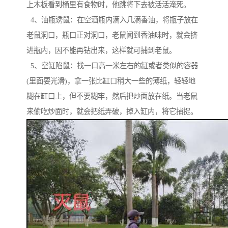
上木板看到桶里有食物时，他跳将下去被活活淹死。
4、油瓶诱鼠：在空酒瓶内滴入几滴香油，将瓶子放在
老鼠洞口，瓶口正对洞口，老鼠闻到香油味时，就会挤
进瓶内，因不能再钻出来，这样就可捕到老鼠。
5、空缸陷鼠：找一口高一米左右的缸或者类似的容器
(里面要光滑)，拿一张比缸口稍大一些的薄纸，轻轻地
糊在缸口上，但不要糊牢，然后把炒面放在纸。当老鼠
来偷吃炒面时，就会把纸弄破，掉入缸内，将它捕捉。