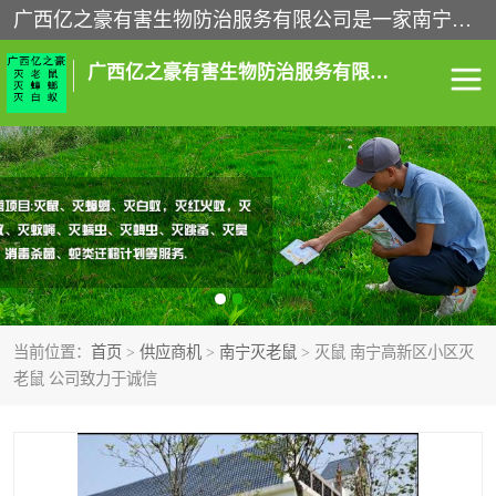
广西亿之豪有害生物防治服务有限公司是一家南宁灭鼠公司、灭蟑螂公司，南宁杀虫公司，南宁除虫公司，南宁灭跳蚤公司，南宁灭白蚁公司，南宁除四害公司,广西亿之豪有害生物防治服务有限公司专业灭蟑螂,除臭虫,其他害虫,服务上门,安全环保,售后保障,一次消杀，竭诚为您服务.
广西亿之豪有害生物防治服务有限公司
南宁灭白蚁
南宁灭老鼠
南宁灭蟑螂
南宁杀虫
南宁除四害
南宁消杀
当前位置：
首页
>
供应商机
>
南宁灭老鼠
> 灭鼠 南宁高新区小区灭
南宁除虫公司
老鼠 公司致力于诚信