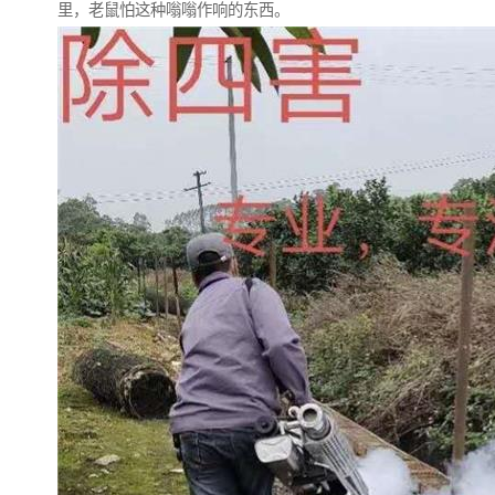
里，老鼠怕这种嗡嗡作响的东西。