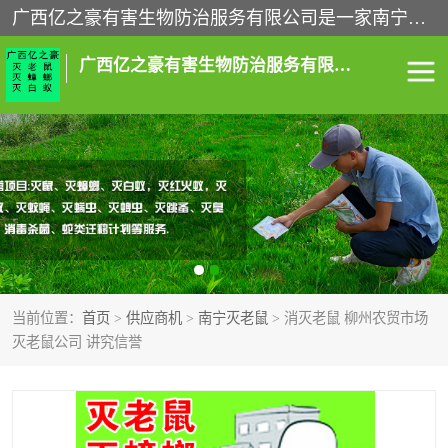
广西亿之豪有害生物防治服务有限公司是一家南宁灭鼠公司、灭蟑螂公司，南宁杀虫公司，南宁除虫公司，南宁灭跳蚤公司，南宁灭白蚁公司，南宁除四害公司,广西亿之豪有害生物防治服务有限公司专业灭蟑螂,除臭虫,其他害虫,服务上门,安全环保,售后保障,一次消杀，竭诚为您服务.
广西亿之豪有害生物防治服务有限公司
南宁灭白蚁
南宁灭老鼠
南宁灭蟑螂
南宁杀虫
南宁除四害
南宁消杀
当前位置：
首页
>
供应商机
>
南宁灭老鼠
> 消灭老鼠 柳州农贸市场
南宁除虫公司
灭老鼠公司 讲究信誉