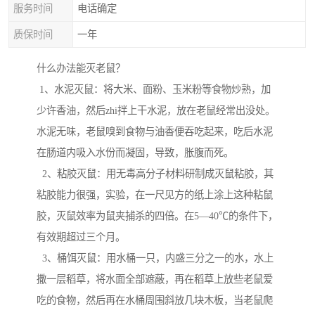
服务时间
电话确定
质保时间
一年
什么办法能灭老鼠？
1、水泥灭鼠：将大米、面粉、玉米粉等食物炒熟，加
少许香油，然后zhi拌上干水泥，放在老鼠经常出没处。
水泥无味，老鼠嗅到食物与油香便吞吃起来，吃后水泥
在肠道内吸入水份而凝固，导致，胀腹而死。
2、粘胶灭鼠：用无毒高分子材料研制成灭鼠粘胶，其
粘胶能力很强，实验，在一尺见方的纸上涂上这种粘鼠
胶，灭鼠效率为鼠夹捕杀的四倍。在5—40℃的条件下，
有效期超过三个月。
3、桶饵灭鼠：用水桶一只，内盛三分之一的水，水上
撒一层稻草，将水面全部遮蔽，再在稻草上放些老鼠爱
吃的食物，然后再在水桶周围斜放几块木板，当老鼠爬