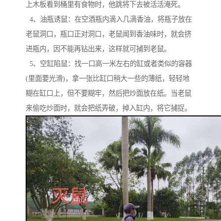
上木板看到桶里有食物时，他跳将下去被活活淹死。
4、油瓶诱鼠：在空酒瓶内滴入几滴香油，将瓶子放在
老鼠洞口，瓶口正对洞口，老鼠闻到香油味时，就会挤
进瓶内，因不能再钻出来，这样就可捕到老鼠。
5、空缸陷鼠：找一口高一米左右的缸或者类似的容器
(里面要光滑)，拿一张比缸口稍大一些的薄纸，轻轻地
糊在缸口上，但不要糊牢，然后把炒面放在纸。当老鼠
来偷吃炒面时，就会把纸弄破，掉入缸内，将它捕捉。