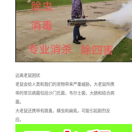
远离老鼠困扰
老鼠会给人类和我们的宠物带来严重威胁。大老鼠所携
带的常见病菌包括沙门氏菌，韦尔士菌，大肠和结合病
菌。
大老鼠还携带有跳蚤，螨虫和扁虱，可能引起剧烈反
应。