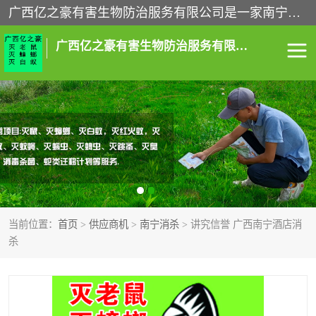
广西亿之豪有害生物防治服务有限公司是一家南宁灭鼠公司、灭蟑螂公司，南宁杀虫公司，南宁除虫公司，南宁灭跳蚤公司，南宁灭白蚁公司，南宁除四害公司,广西亿之豪有害生物防治服务有限公司专业灭蟑螂,除臭虫,其他害虫,服务上门,安全环保,售后保障,一次消杀，竭诚为您服务.
广西亿之豪有害生物防治服务有限公司
南宁灭白蚁
南宁灭老鼠
南宁灭蟑螂
南宁杀虫
南宁除四害
南宁消杀
当前位置：
首页
>
供应商机
>
南宁消杀
> 讲究信誉 广西南宁酒店消
南宁除虫公司
杀