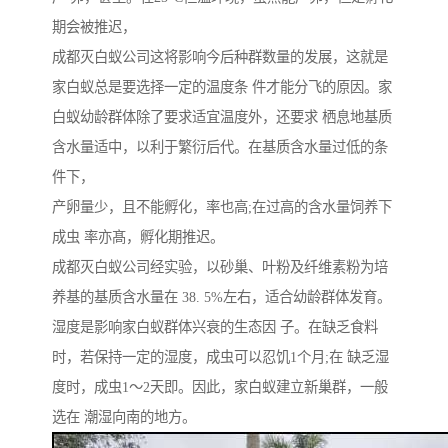
期会被推迟，
成都灭白蚁公司这将影响今后种群数量的发展，这就是
家白蚁总是要选择一定的温度条 件才能分飞的原因。家
白蚁幼龄群体除了要求适宜温度外，还要求 栖息地基质
含水量适中，以利于繁衍后代。在基质含水量过低的条
件下，
产卵量少，且不能孵化，率也高;在过高的含水量饲养下
成虫 率亦髙，孵化期推迟。
成都灭白蚁公司经实验，以砂巢、叶粉及纤维素粉为培
养基的基质含水量在 38. 5%左右，适合幼龄群体发育。
湿度是影响家白蚁群体兴衰的生态因 子。在缺乏食料
时，若保持一定的湿度，成虫可以忍饥1个月;在 缺乏湿
度时，成虫1～2天即。因此，家白蚁建立新巢群，一般
选在 潮湿向南的地方。