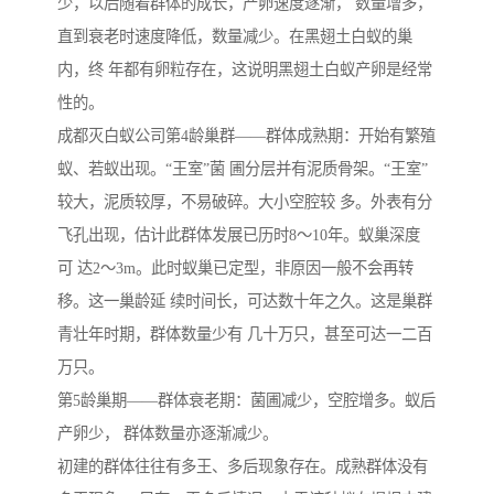
少，以后随着群体的成长，产卵速度逐渐， 数量增多，
直到衰老时速度降低，数量减少。在黑翅土白蚁的巢
内，终 年都有卵粒存在，这说明黑翅土白蚁产卵是经常
性的。
成都灭白蚁公司第4龄巢群——群体成熟期：开始有繁殖
蚁、若蚁出现。“王室”菌 圃分层并有泥质骨架。“王室”
较大，泥质较厚，不易破碎。大小空腔较 多。外表有分
飞孔出现，估计此群体发展已历时8～10年。蚁巢深度
可 达2～3m。此时蚁巢已定型，非原因一般不会再转
移。这一巢龄延 续时间长，可达数十年之久。这是巢群
青壮年时期，群体数量少有 几十万只，甚至可达一二百
万只。
第5龄巢期——群体衰老期：菌圃减少，空腔增多。蚁后
产卵少， 群体数量亦逐渐减少。
初建的群体往往有多王、多后现象存在。成熟群体没有