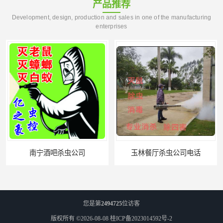
产品推荐
Development, design, production and sales in one of the manufacturing
enterprises
宁酒吧杀虫公司
玉林餐厅杀虫公司电话
您是第
2494725
位访客
版权所有 ©2026-08-08
桂ICP备2023014592号-2