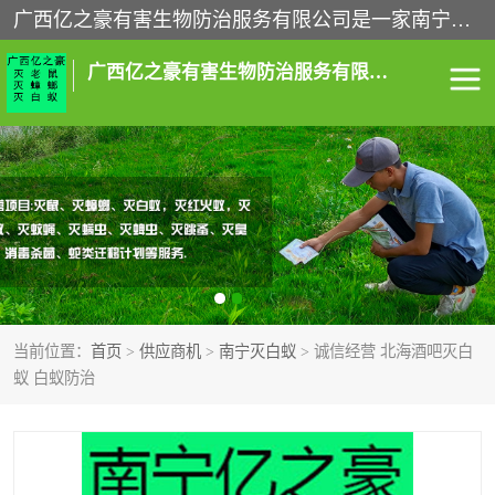
广西亿之豪有害生物防治服务有限公司是一家南宁灭鼠公司、灭蟑螂公司，南宁杀虫公司，南宁除虫公司，南宁灭跳蚤公司，南宁灭白蚁公司，南宁除四害公司,广西亿之豪有害生物防治服务有限公司专业灭蟑螂,除臭虫,其他害虫,服务上门,安全环保,售后保障,一次消杀，竭诚为您服务.
广西亿之豪有害生物防治服务有限公司
南宁灭白蚁
南宁灭老鼠
南宁灭蟑螂
南宁杀虫
南宁除四害
南宁消杀
当前位置：
首页
>
供应商机
>
南宁灭白蚁
> 诚信经营 北海酒吧灭白
南宁除虫公司
蚁 白蚁防治