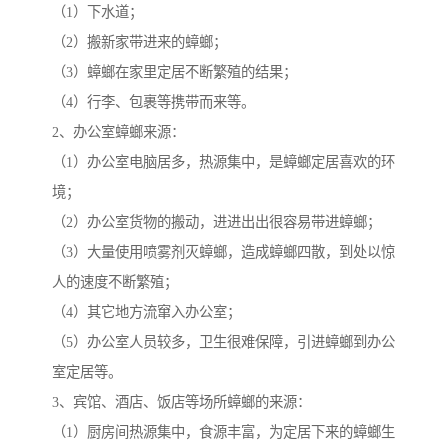
（1）下水道；
（2）搬新家带进来的蟑螂；
（3）蟑螂在家里定居不断繁殖的结果；
（4）行李、包裹等携带而来等。
2、办公室蟑螂来源：
（1）办公室电脑居多，热源集中，是蟑螂定居喜欢的环
境；
（2）办公室货物的搬动，进进出出很容易带进蟑螂；
（3）大量使用喷雾剂灭蟑螂，造成蟑螂四散，到处以惊
人的速度不断繁殖；
（4）其它地方流窜入办公室；
（5）办公室人员较多，卫生很难保障，引进蟑螂到办公
室定居等。
3、宾馆、酒店、饭店等场所蟑螂的来源：
（1）厨房间热源集中，食源丰富，为定居下来的蟑螂生