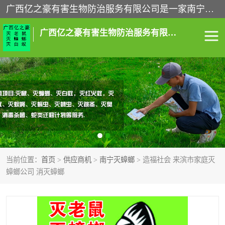
广西亿之豪有害生物防治服务有限公司是一家南宁灭鼠公司、灭蟑螂公司，南宁杀虫公司，南宁除虫公司，南宁灭跳蚤公司，南宁灭白蚁公司，南宁除四害公司,广西亿之豪有害生物防治服务有限公司专业灭蟑螂,除臭虫,其他害虫,服务上门,安全环保,售后保障,一次消杀，竭诚为您服务.
广西亿之豪有害生物防治服务有限公司
南宁灭白蚁
南宁灭老鼠
南宁灭蟑螂
南宁杀虫
南宁除四害
南宁消杀
当前位置：
首页
>
供应商机
>
南宁灭蟑螂
> 造福社会 来滨市家庭灭
南宁除虫公司
蟑螂公司 消灭蟑螂