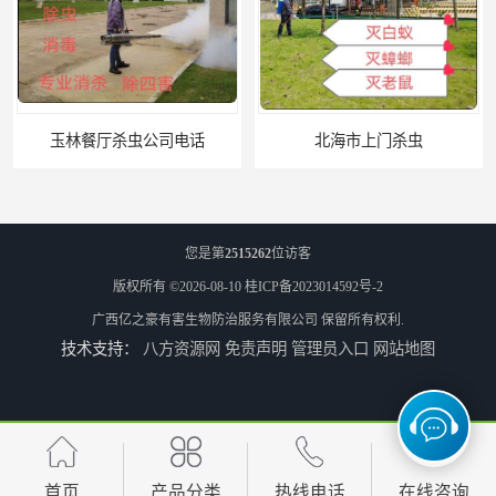
玉林餐厅杀虫公司电话
北海市上门杀虫
您是第
2515262
位访客
版权所有 ©2026-08-10
桂ICP备2023014592号-2
广西亿之豪有害生物防治服务有限公司
保留所有权利.
技术支持：
八方资源网
免责声明
管理员入口
网站地图
崇左市扶绥县工厂杀虫
河池市游乐园杀虫
首页
产品分类
热线电话
在线咨询