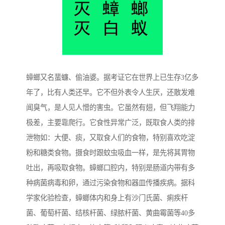
蟑螂又名蜚蠊、偷油婆。据考证它在世界上已生存3亿多
年了，比有人类还早。它不但外表令人生厌，还散发难
闻臭气，是人见人憎的害虫。它虽然有翅，但飞翔能力
极差，主要靠爬行。它食性异常广泛，既取食人类的排
泄物如：大便、痰，又取食人们的食物，特别喜欢吃淀
粉和糖类食物。摄食时跟蚊虫吸血一样，是先将其胃物
吐出，再吸取食物。蟑螂口腔内，特别是肠道内带有多
种病菌病毒和卵，通过污染食物和器皿传播疾病。据科
学家化验检查，蟑螂体内和身上有沙门氏菌、痢疾杆
菌、葡萄杆菌、结核杆菌、绿脓杆菌、黄曲霉菌等40多