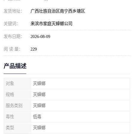
发货地址：
广西壮族自治区南宁西乡塘区
关键词：
来滨市家庭灭蟑螂公司
发布日期：
2026-08-09
阅 读 量：
229
产品描述
对象
灭蟑螂
规格
灭蟑螂
服务类别
灭蟑螂
毒性
低毒
类型
灭蟑螂