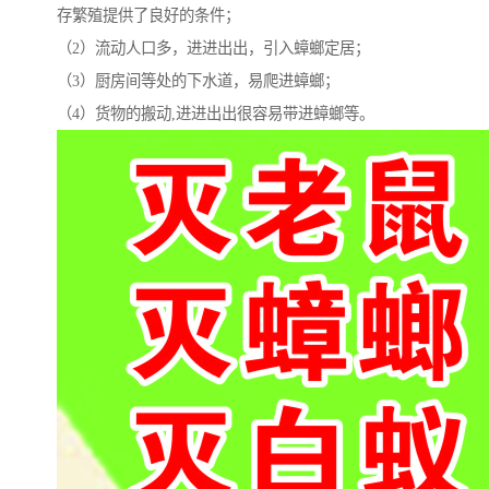
存繁殖提供了良好的条件；
（2）流动人口多，进进出出，引入蟑螂定居；
（3）厨房间等处的下水道，易爬进蟑螂；
（4）货物的搬动,进进出出很容易带进蟑螂等。