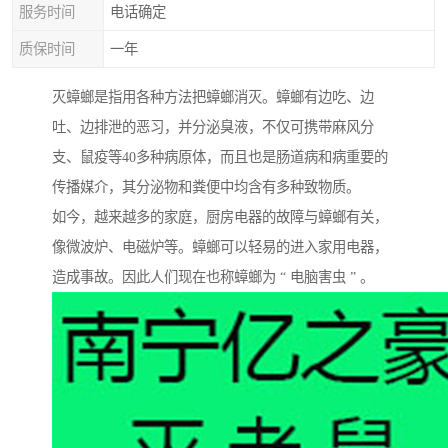
服务时间
电话确定
质保时间
一年
灭蟑螂是指用各种方法把蟑螂消灭。蟑螂有边吃、边
吐、边排泄的恶习，并分泌臭液，不仅可携带麻风分
支、鼠疫等40多种病原体，而且也是肠道病和病重要的
传播媒介，其分泌物和粪便中均含有多种致物质。
如今，越来越多的家庭，厨房电器的故障与蟑螂有关，
像微波炉、电磁炉等。蟑螂可以轻易的进入家用电器，
造成事故。因此人们现在也称蟑螂为 “ 电脑害虫 ” 。