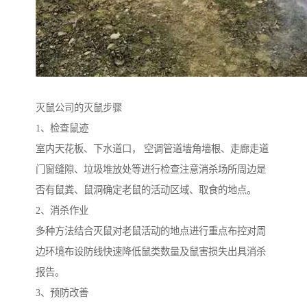
灭鼠公司的灭鼠步骤
1、检查鼠迹
室内天花板、下水道口， 空调管道墙角墙根、走廊走道
门窗缝隙、垃圾堆放处等进行检查注意消杀场所周边是
否有鼠粪、鼠洞确定老鼠的活动区域、取食的地点。
2、消杀作业
多种方法结合灭鼠对老鼠活动的地点进行重点布控对周
边环境布设防线快速降低鼠类数量及鼠害损失出具消杀
报告。
3、预防改善