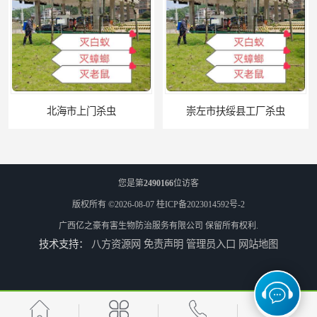
北海市上门杀虫
崇左市扶绥县工厂杀虫
您是第
2490166
位访客
版权所有 ©2026-08-07
桂ICP备2023014592号-2
广西亿之豪有害生物防治服务有限公司
保留所有权利.
技术支持：
八方资源网
免责声明
管理员入口
网站地图
河池市游乐园杀虫
百色农贸市场杀虫公司