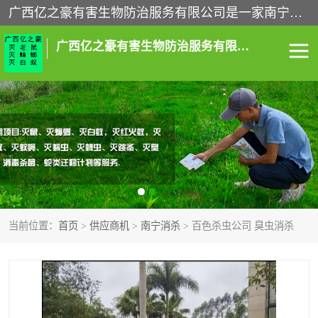
广西亿之豪有害生物防治服务有限公司是一家南宁灭鼠公司、灭蟑螂公司，南宁杀虫公司，南宁除虫公司，南宁灭跳蚤公司，南宁灭白蚁公司，南宁除四害公司,广西亿之豪有害生物防治服务有限公司专业灭蟑螂,除臭虫,其他害虫,服务上门,安全环保,售后保障,一次消杀，竭诚为您服务.
广西亿之豪有害生物防治服务有限公司
南宁灭白蚁
南宁灭老鼠
南宁灭蟑螂
南宁杀虫
南宁除四害
南宁消杀
当前位置：
首页
>
供应商机
>
南宁消杀
> 百色杀虫公司 臭虫消杀
南宁除虫公司