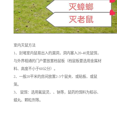
室内灭鼠方法
1、封堵室内鼠易出入的漏洞，洞内塞入20-40克鼠饵，
与外界相通的门户要放置档鼠板（档鼠板要选用金属材
料、高度不小于60公分）。
2、一般20平米的房间放置2-3个鼠夹、或粘板、或鼠
笼。
3、 鼠饵：选用氟鼠灵、、钠等，鼠药的饵料为稻谷、
蜡丸、颗粒剂等。