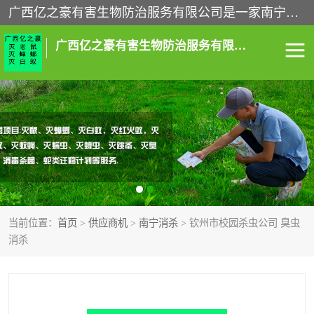
广西亿之豪有害生物防治服务有限公司是一家南宁灭鼠公司、灭蟑螂公司，南宁杀虫公司，南宁除虫公司，南宁灭跳蚤公司，南宁灭白蚁公司，南宁除四害公司,广西亿之豪有害生物防治服务有限公司专业灭蟑螂,除臭虫,其他害虫,服务上门,安全环保,售后保障,一次消杀，竭诚为您服务.
广西亿之豪有害生物防治服务有限公司
南宁灭白蚁
南宁灭老鼠
南宁灭蟑螂
南宁杀虫
南宁除四害
南宁消杀
当前位置：
首页
>
供应商机
>
南宁消杀
> 钦州市校园杀虫公司 臭虫
南宁除虫公司
消杀