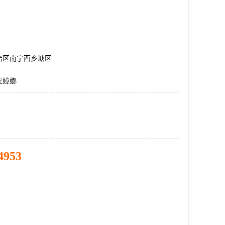
治区南宁西乡塘区
灭蟑螂
4953