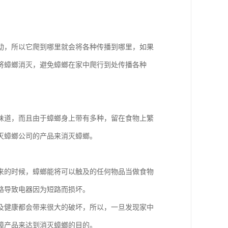
动，所以它爬到哪里就会将各种传播到哪里，如果
将蟑螂消灭，避免蟑螂在家中爬行到处传播各种
味道，而且由于蟑螂身上带有多种，留在食物上繁
灭蟑螂公司的产品来消灭蟑螂。
来的时候，蟑螂能将可以触及的任何物品当做食物
路导致电器因为短路而损坏。
及健康都会带来很大的破坏，所以，一旦发现家中
蟑产品来达到消灭蟑螂的目的。