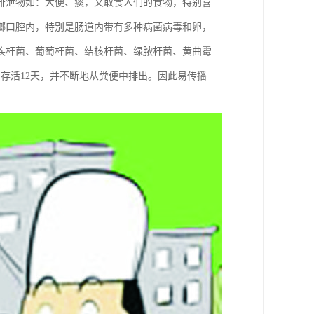
排泄物如：大便、痰，又取食人们的食物，特别喜
螂口腔内，特别是肠道内带有多种病菌病毒和卵，
疾杆菌、葡萄杆菌、结核杆菌、绿脓杆菌、黄曲霉
存活12天，并不断地从粪便中排出。因此易传播