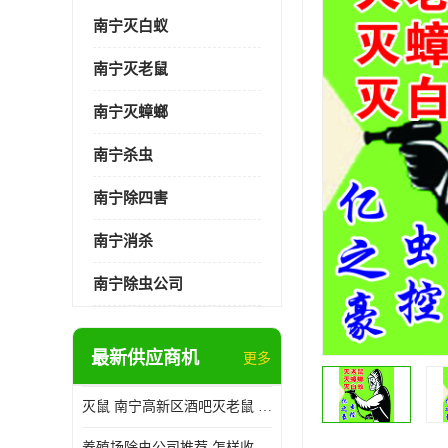
南宁灭白蚁
南宁灭老鼠
南宁灭蟑螂
南宁杀虫
南宁除四害
南宁消杀
南宁除虫公司
最新供应商机
更多
灭鼠 南宁高新区酒吧灭老鼠 诚信经营
养殖场除虫公司推荐 怎样收费 除苍蝇