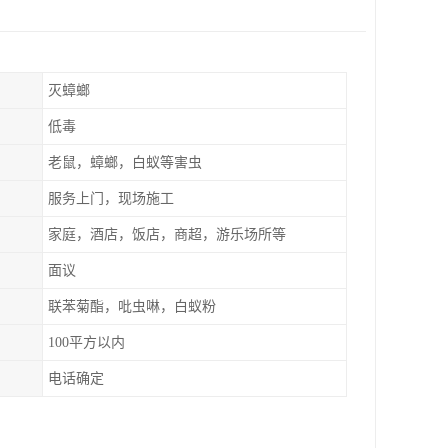
灭蟑螂
低毒
老鼠，蟑螂，白蚁等害虫
服务上门，现场施工
家庭，酒店，饭店，商超，游乐场所等
面议
联苯菊酯，吡虫啉，白蚁粉
100平方以内
电话确定