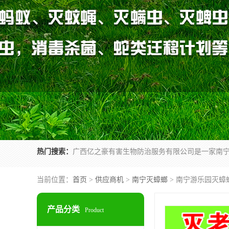
热门搜索：
当前位置：
首页
>
供应商机
>
南宁灭蟑螂
> 南宁游乐园灭蟑
产品分类
Product