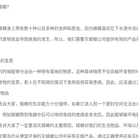
蟑螂？
蟑螂身上带有数十种以及多种的虫卵和原虫，因为蟑螂喜欢在下水道中活
的食物就会导致疾病的发生，所以，我们需要灭蟑螂公司提供有效的产品
物的变质
的时候能够分泌出一种带有臭味的物质，这种臭味物质不仅会破坏食物的
食物的变质，若人在不知情的情况下食用就很容易患病。因此，应该通过
种物品
告诉大家，蟑螂的生存能力十分强悍，如果它进入到一个密封空间无法出
，例如蟑螂爬到电器中后可以啃咬电线的绝缘皮来充饥，因此能够破坏电
告诉大家了一定要消灭蟑螂的主要原因，蟑螂对我们的生活物品、环境以
就要及时从便宜环保的灭蟑螂公司中采购灭蟑产品，通过正确使用这些灭