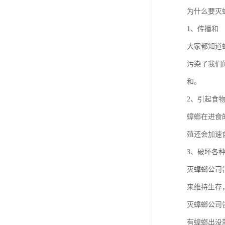
为什么要灭
1、传播和
大家都知道
污染了我们
和。
2、引起食
蟑螂在进食
殖还会加速
3、破坏各
灭蟑螂公司
来维持生存
灭蟑螂公司
有蟑螂出没