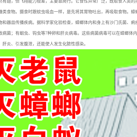
然有翅，但飞翔能力极差，主要靠爬行。它食性异常广泛，既取食人类的
糖类食物。摄食时跟蚊虫吸血一样，是先将其胃物吐出，再吸取食物。蟑
物和器皿传播疾病。据科学家化验检查，蟑螂体内和身上有沙门氏菌、痢
种致病菌；有蛔虫、钩虫等7种卵和肝炎病毒。这些病菌病毒可以在蟑螂体内
、肝炎、引发腹泄，还能使人发生化脓性感染。