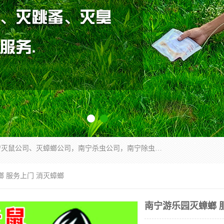
广西亿之豪有害生物防治服务有限公司是一家南宁灭鼠公司、灭蟑螂公司，南宁杀虫公司，南宁除虫公司，南宁灭跳蚤公司，南宁灭白蚁公司，南宁除四害公司,广西亿之豪有害生物防治服务有限公司专业灭蟑螂,除臭虫,其他害虫,服务上门,安全环保,售后保障,一次消杀，竭诚为您服务.
螂 服务上门 消灭蟑螂
南宁游乐园灭蟑螂 