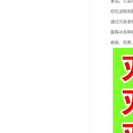
害虫。它虽
欢吃淀粉和
通过污染食
菌等40多
痢疾、伤寒