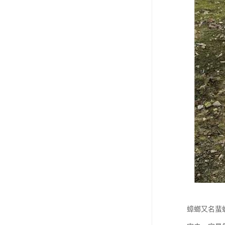
蟑螂又名蜚