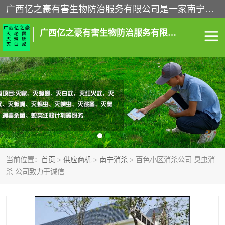
广西亿之豪有害生物防治服务有限公司是一家南宁灭鼠公司、灭蟑螂公司，南宁杀虫公司，南宁除虫公司，南宁灭跳蚤公司，南宁灭白蚁公司，南宁除四害公司,广西亿之豪有害生物防治服务有限公司专业灭蟑螂,除臭虫,其他害虫,服务上门,安全环保,售后保障,一次消杀，竭诚为您服务.
广西亿之豪有害生物防治服务有限公司
南宁灭白蚁
南宁灭老鼠
南宁灭蟑螂
南宁杀虫
南宁除四害
南宁消杀
当前位置：
首页
>
供应商机
>
南宁消杀
> 百色小区消杀公司 臭虫消
南宁除虫公司
杀 公司致力于诚信