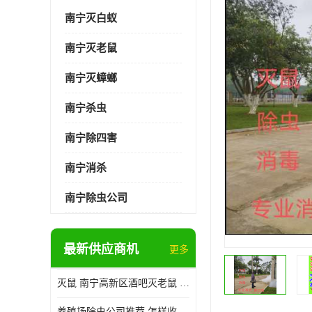
南宁灭白蚁
南宁灭老鼠
南宁灭蟑螂
南宁杀虫
南宁除四害
南宁消杀
南宁除虫公司
最新供应商机
更多
灭鼠 南宁高新区酒吧灭老鼠 诚信经营
养殖场除虫公司推荐 怎样收费 除苍蝇