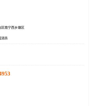
治区南宁西乡塘区
园消杀
4953