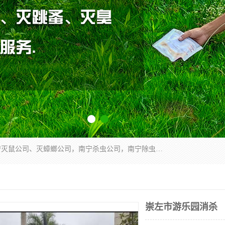
广西亿之豪有害生物防治服务有限公司是一家南宁灭鼠公司、灭蟑螂公司，南宁杀虫公司，南宁除虫公司，南宁灭跳蚤公司，南宁灭白蚁公司，南宁除四害公司,广西亿之豪有害生物防治服务有限公司专业灭蟑螂,除臭虫,其他害虫,服务上门,安全环保,售后保障,一次消杀，竭诚为您服务.
崇左市游乐园消杀