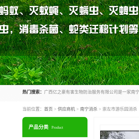
热门搜索：
当前位置：
首页
>
供应商机
>
南宁消杀
> 崇左市游乐园消杀
产品分类
Product