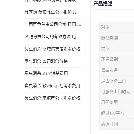
产品描述
除苍蝇 饭馆除虫公司报价表
广西百色除虫公司价格 窍门 除蟑螂
对象
酒吧除虫公司的有效方法 电话 除螨虫
服务类别
类型
臭虫消杀 防城港宾馆消杀价格
环保级别
臭虫消杀 公司消杀价格
售后服务
臭虫消杀 KTV消杀费用
是否服务上门
臭虫消杀 钦州市酒吧消杀费用
可服务上门时间
臭虫消杀 来滨市公司消杀价格
用药剂型
超过100平方
质保时间