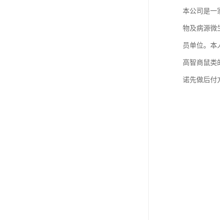
本公司是一
物及病源微
员单位。本
高智商鼠类
诺先做后付