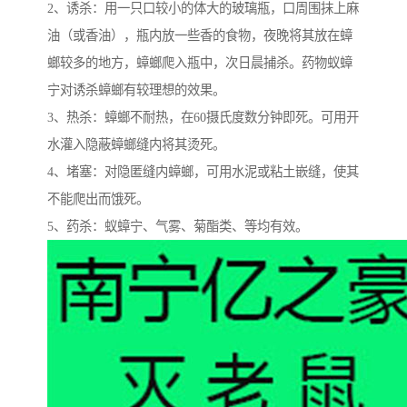
2、诱杀：用一只口较小的体大的玻璃瓶，口周围抹上麻
油（或香油），瓶内放一些香的食物，夜晚将其放在蟑
螂较多的地方，蟑螂爬入瓶中，次日晨捕杀。药物蚁蟑
宁对诱杀蟑螂有较理想的效果。
3、热杀：蟑螂不耐热，在60摄氏度数分钟即死。可用开
水灌入隐蔽蟑螂缝内将其烫死。
4、堵塞：对隐匿缝内蟑螂，可用水泥或粘土嵌缝，使其
不能爬出而饿死。
5、药杀：蚁蟑宁、气雾、菊酯类、等均有效。