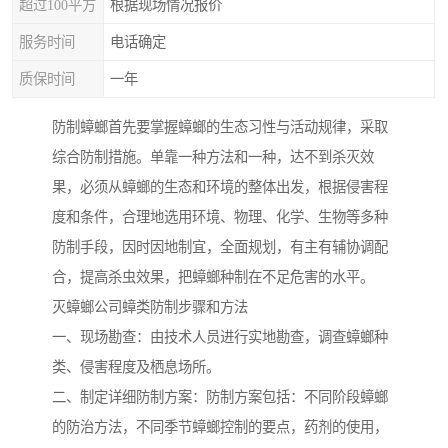
超过100平方
根据现场情况报价
服务时间
电话确定
质保时间
一年
防制蟑螂首先要掌握蟑螂的生态习性与活动规律，采取
综合防制措施。单靠一种方法和一种，达不到杀灭效
果，必须从蟑螂的生态和环境的整体出发，根据侵害程
度和条件，合理地选用环境、物理、化学、生物等多种
防制手段，因时因地制宜，全面规划，有主有辅协调配
合，提高杀虫效果，把蟑螂种制在不足危害的水平。
灭蟑螂公司蟑类防制步骤和方法
一、现场勘查：由技术人员进行实地勘查，调查蟑螂种
类、侵害程度及栖息场所。
二、制定详细防制方案：防制方案包括：不同阶段蟑螂
的防治方法，不同季节蟑螂控制的要点，药剂的使用，