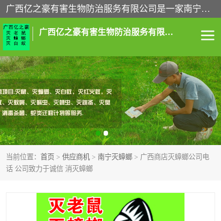
广西亿之豪有害生物防治服务有限公司是一家南宁灭鼠公司、灭蟑螂公司，南宁杀虫公司，南宁除虫公司，南宁灭跳蚤公司，南宁灭白蚁公司，南宁除四害公司,广西亿之豪有害生物防治服务有限公司专业灭蟑螂,除臭虫,其他害虫,服务上门,安全环保,售后保障,一次消杀，竭诚为您服务.
广西亿之豪有害生物防治服务有限公司
南宁灭白蚁
南宁灭老鼠
南宁灭蟑螂
南宁杀虫
南宁除四害
南宁消杀
当前位置：
首页
>
供应商机
>
南宁灭蟑螂
> 广西商店灭蟑螂公司电
南宁除虫公司
话 公司致力于诚信 消灭蟑螂