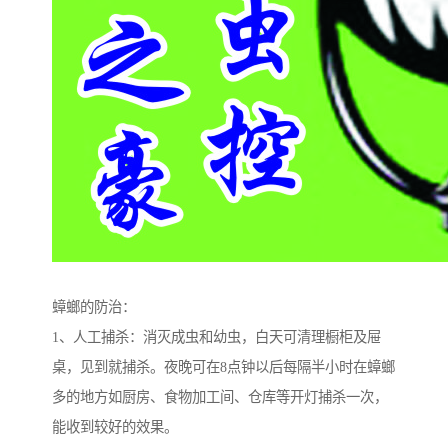
蟑螂的防治：
1、人工捕杀：消灭成虫和幼虫，白天可清理橱柜及屉
桌，见到就捕杀。夜晚可在8点钟以后每隔半小时在蟑螂
多的地方如厨房、食物加工间、仓库等开灯捕杀一次，
能收到较好的效果。