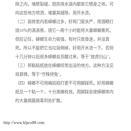
隙之内，墙壁裂缝，厨房排水道内都是它栖身之地，可
向这些地方喷洒，堵塞其缝隙，用开水烫。
（二）装修室内若蟑螂过多，好将门窗关严，用酒精灯
烧10％的滴滴畏，烧它一两个小时能将大量蟑螂熏死。
但应记住，蟑螂生命力极强，有时只是昏迷，并没真
死。所以不能把它当垃圾倒掉，好用开水烫一下。否则
十几分钟以后很多蟑螂会苏醒过来，等于“放虎归山”。
（三）将黏粘纸放在蟑螂经常出没的地方。这种方法见
效甚微，等于“守株待兔”。
（四）蟑螂不可用蝇拍拍打更不可用脚踩死。好用蟑螂
纸见一个粘一个，十分准确有效。用脚踩会使蟑螂体内
的大量病菌病毒到处扩散。
http://www.klpco88.com