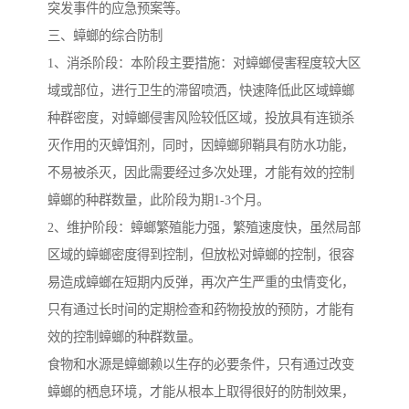
突发事件的应急预案等。
三、蟑螂的综合防制
1、消杀阶段：本阶段主要措施：对蟑螂侵害程度较大区
域或部位，进行卫生的滞留喷洒，快速降低此区域蟑螂
种群密度，对蟑螂侵害风险较低区域，投放具有连锁杀
灭作用的灭蟑饵剂，同时，因蟑螂卵鞘具有防水功能，
不易被杀灭，因此需要经过多次处理，才能有效的控制
蟑螂的种群数量，此阶段为期1-3个月。
2、维护阶段：蟑螂繁殖能力强，繁殖速度快，虽然局部
区域的蟑螂密度得到控制，但放松对蟑螂的控制，很容
易造成蟑螂在短期内反弹，再次产生严重的虫情变化，
只有通过长时间的定期检查和药物投放的预防，才能有
效的控制蟑螂的种群数量。
食物和水源是蟑螂赖以生存的必要条件，只有通过改变
蟑螂的栖息环境，才能从根本上取得很好的防制效果，