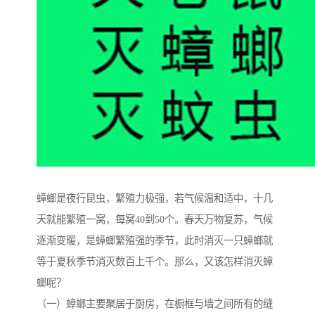
蟑螂是夜行昆虫，繁殖力极强，若气候温和适中，十几
天就能繁殖一窝，每窝40到50个。春天万物复苏，气候
逐渐变暖，是蟑螂繁殖强的季节，此时消灭一只蟑螂就
等于夏秋季节消灭数百上千个。那么，又该怎样消灭蟑
螂呢？
（一）蟑螂主要聚居于厨房，在橱框与墙之间所有的缝