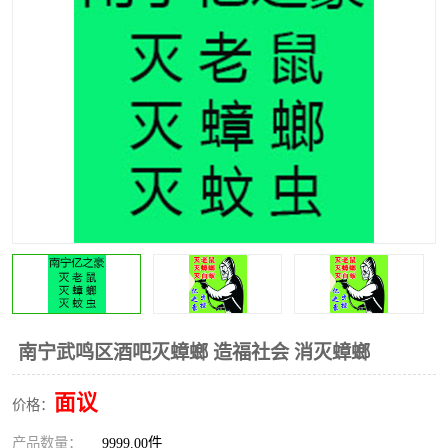
南宁武鸣区酒吧灭蟑螂 造福社会 消灭蟑螂
面议
价格：
产品数量：
9999.00件