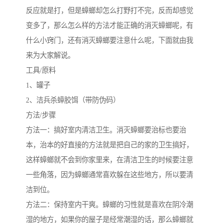
反应就是打，但是蟑螂却怎么打野打不完，反而却感觉
变多了，那么怎么样的方法才能正确的消灭蟑螂呢，有
什么小窍门，还有消灭蟑螂要注意什么呢，下面就由我
来为大家解说。
工具/原料
1、罐子
2、洁兵杀蟑胶饵（带防伪码）
方法/步骤
方法一：搞好室内清洁卫生。消灭蟑螂要治标也要治
本，治本的好直接的方法就是把自己的家的卫生搞好，
这样蟑螂就不会到你家里来，在清洁卫生的时候要注意
一些角落，因为蟑螂通常喜欢躲在这些地方，所以要清
洁到位。
方法二：保持室内干爽。蟑螂的习性就是喜欢在阴冷潮
湿的地方，如果你的屋子是经常潮湿的话，那么蟑螂就