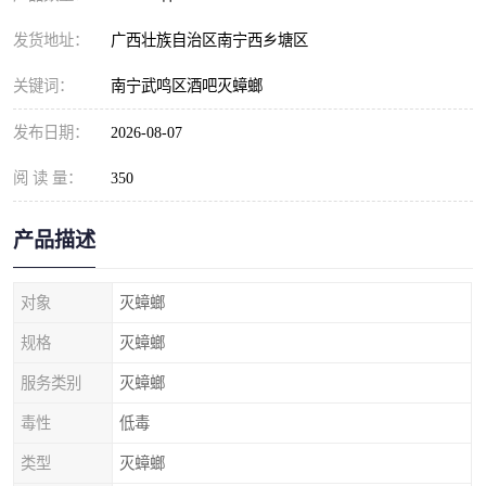
发货地址：
广西壮族自治区南宁西乡塘区
关键词：
南宁武鸣区酒吧灭蟑螂
发布日期：
2026-08-07
阅 读 量：
350
产品描述
对象
灭蟑螂
规格
灭蟑螂
服务类别
灭蟑螂
毒性
低毒
类型
灭蟑螂