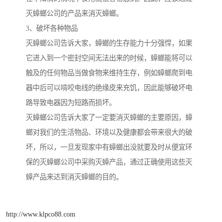
灭蟑螂公司的产品来消灭蟑螂。
3、破坏各种物品
灭蟑螂公司告诉大家，蟑螂的生存能力十分强悍，如果
它进入到一个密封空间无法出来的时候，蟑螂能将可以
触及的任何物品当做食物来维持生存，例如蟑螂爬到电
器中后可以啃咬电线的绝缘皮来充饥，因此能够破坏电
路导致电器因为短路而损坏。
灭蟑螂公司告诉大家了一定要消灭蟑螂的主要原因，蟑
螂对我们的生活物品、环境以及健康都会带来很大的破
坏，所以，一旦发现家中有蟑螂出没就要及时从便宜环
保的灭蟑螂公司中采购灭蟑产品，通过正确使用这些灭
蟑产品来达到消灭蟑螂的目的。
http://www.klpco88.com