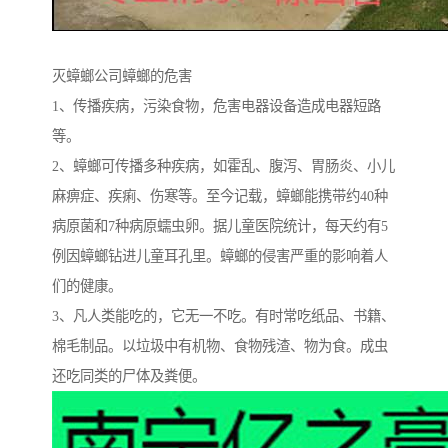
灭蟑螂公司蟑螂的危害
1、传播疾病，污染食物，危害电器设备造成电器短路
等。
2、蟑螂可传播多种疾病，如霍乱、腹泻、胃肠炎、小儿
麻痹症、疾痢、伤寒等。至今记载，蟑螂能携带约40种
病原菌和7种病原蠕虫卵。据儿童医院统计，每天约有5
例因蟑螂钻进儿童耳孔里。蟑螂的侵害严重的影响着人
们的健康。
3、凡人类能吃的，它无一不吃。有时常吃纸品、书籍、
棉毛制品。以垃圾中有机物、食物残渣、物为食。成虫
还吃同类的尸体及粪便。