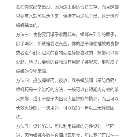
会在你家经常出没，因为这里很适合它生存，而且蟑螂
只要有水就可以活下来，保持室内通风干燥，这是治理
蟑螂基本的。
方法三：食物要用罐子收藏起来。蟑螂来到你的屋子，
除了喝水，那就是要吃东西，你的屋子随便摆放的食物
或者没有封闭起来的食物就是蟑螂喜欢的，蟑螂可以到
处爬，所以只要你的食物没有用罐子装起来，那就成了
蟑螂的食物来源。
方法四：投放蟑螂药。投放洁兵杀蟑胶饵（带防伪码）
蟑螂药是一个治标的方法，一般可以在短期内有效的杀
灭蟑螂，适用于屋子内出现大量蟑螂的情况，而且可以
长效灭蟑螂，一次用药，可以保持一年以上无蟑螂困
扰。
方法五：设计陷进。可以利用蟑螂的习性设计一些陷
进，因为蟑螂多数在夜间出现觅食，所以我们可以在一