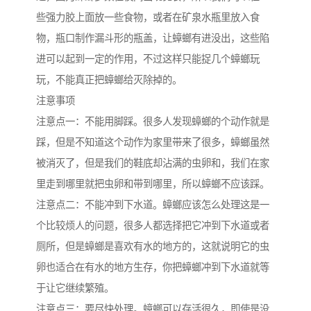
些强力胶上面放一些食物，或者在矿泉水瓶里放入食
物，瓶口制作漏斗形的瓶盖，让蟑螂有进没出，这些陷
进可以起到一定的作用，不过这样只能捉几个蟑螂玩
玩，不能真正把蟑螂给灭除掉的。
注意事项
注意点一：不能用脚踩。很多人发现蟑螂的个动作就是
踩，但是不知道这个动作为家里带来了很多，蟑螂虽然
被消灭了，但是我们的鞋底却沾满的虫卵和，我们在家
里走到哪里就把虫卵和带到哪里，所以蟑螂不应该踩。
注意点二：不能冲到下水道。蟑螂应该怎么处理这是一
个比较烦人的问题，很多人都选择把它冲到下水道或者
厕所，但是蟑螂是喜欢有水的地方的，这就说明它的虫
卵也适合在有水的地方生存，你把蟑螂冲到下水道就等
于让它继续繁殖。
注意点三：要尽快处理。蟑螂可以存活很久，即使是没