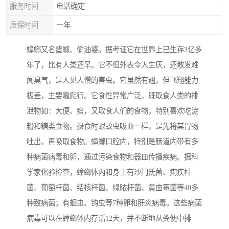
服务时间
电话确定
质保时间
一年
蟑螂又名蜚蠊、偷油婆。据考证它在世界上已生存3亿多
年了，比有人类还早。它不但外表令人生厌，还散发难
闻臭气，是人见人憎的害虫。它虽然有翅，但飞翔能力
极差，主要靠爬行。它食性异常广泛，既取食人类的排
泄物如：大便、痰，又取食人们的食物，特别喜欢吃淀
粉和糖类食物。摄食时跟蚊虫吸血一样，是先将其胃物
吐出，再吸取食物。蟑螂口腔内，特别是肠道内带有多
种病菌病毒和卵，通过污染食物和器皿传播疾病。据科
学家化验检查，蟑螂体内和身上有沙门氏菌、痢疾杆
菌、葡萄杆菌、结核杆菌、绿脓杆菌、黄曲霉菌等40多
种致病菌；有蛔虫、钩虫等7种卵和肝炎病毒。这些病菌
病毒可以在蟑螂体内存活12天，并不断地从粪便中排