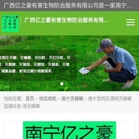
广西亿之豪有害生物防治服务有限公司是一家南宁灭鼠公司、灭蟑螂公司，南宁杀虫公司，南宁除虫公司，南宁灭跳蚤公司，南宁灭白蚁公司，南宁除四害公司,广西亿之豪有害生物防治服务有限公司专业灭蟑螂,除臭虫,其他害虫,服务上门,安全环保,售后保障,一次消杀，竭诚为您服务.
广西亿之豪有害生物防治服务有限公司
南宁灭白蚁
南宁灭老鼠
南宁灭蟑螂
南宁杀虫
南宁除四害
南宁消杀
当前位置：
首页
>
供应商机
>
南宁灭蟑螂
> 南宁武鸣区酒吧灭蟑螂
南宁除虫公司
造福社会 消灭蟑螂