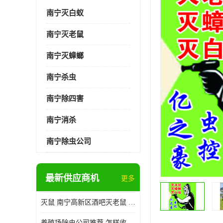
南宁灭白蚁
南宁灭老鼠
南宁灭蟑螂
南宁杀虫
南宁除四害
南宁消杀
南宁除虫公司
最新供应商机
更多
灭鼠 南宁高新区酒吧灭老鼠 诚信经营
养殖场除虫公司推荐 怎样收费 除苍蝇