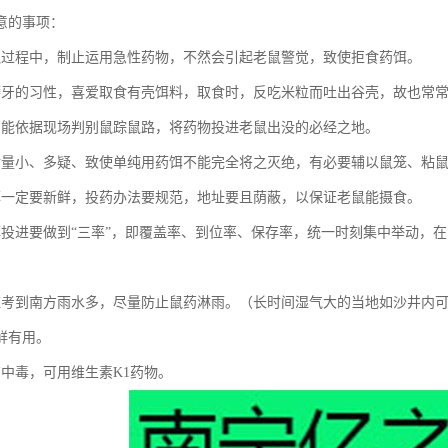
意的事项：
鼠过程中，制止运用急性药物，不然会引起老鼠警觉，致使拒食药饵。
磨牙的习性，喜爱取食有壳饵料，取食时，反吃米粒而吐出谷壳，故也常
员能依据现场判别鼠踪鼠路，将药物投进老鼠出没的必经之地。
食量小、多疑、致使单纯用药饵不能完全将之灭绝，有必要辅以鼠笼、粘
饵一定要新鲜，投药办法要规范，地址要且荫蔽，以保证老鼠能摄食。
饵投进要做到“三率”，即覆盖率、到位率、保存率，统一时刻集中举动，
应考到南方雨水多，尽量防止鼠药淋雨。（长时间湿气大的当地如沙井内
鲜有用。
畜中毒，可用维生素K1药物。