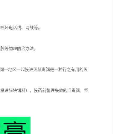
常咬坏电话线、网线等。
鼠胶等物理防治办法。
在同一地区一起投进灭鼠毒饵是一种行之有用的灭
可投进腊块饵料），投药前整理失效的旧毒饵，坚