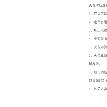
灭鼠时应注
1、在灭老
2、老鼠有
3、施工人
4、小家鼠
5、灭鼠毒
6、灭鼠毒
鼠办法。
7、放毒饵
持毒饵的新
8、如果人