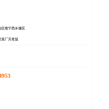
治区南宁西乡塘区
家具厂灭老鼠
4953