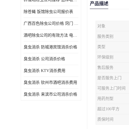
产品描述
除苍蝇 饭馆除虫公司报价表
广西百色除虫公司价格 窍门 除蟑螂
对象
酒吧除虫公司的有效方法 电话 除螨虫
服务类别
类型
臭虫消杀 防城港宾馆消杀价格
环保级别
臭虫消杀 公司消杀价格
售后服务
臭虫消杀 KTV消杀费用
是否服务上门
臭虫消杀 钦州市酒吧消杀费用
可服务上门时间
臭虫消杀 来滨市公司消杀价格
用药剂型
超过100平方
质保时间