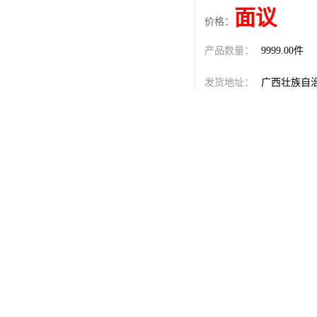
面议
价格：
产品数量：
9999.00件
发货地址：
广西壮族自
关键词：
玉林游乐园
发布日期：
2026-08-06
阅 读 量：
261
1347100
销售电话：
在线QQ：