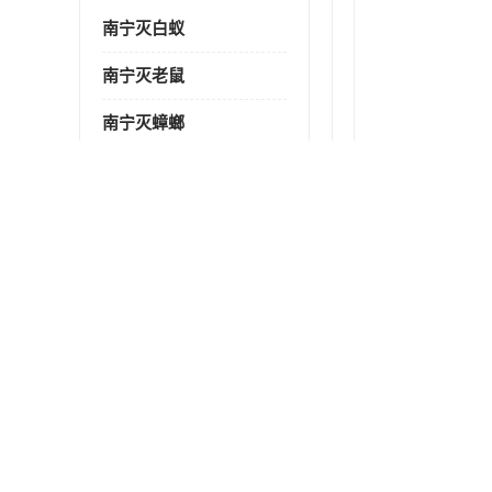
南宁灭白蚁
南宁灭老鼠
南宁灭蟑螂
南宁杀虫
南宁除四害
南宁消杀
南宁除虫公司
最新供应商机
更多
灭鼠 南宁高新区酒吧灭老鼠 诚信经营
养殖场除虫公司推荐 怎样收费 除苍蝇