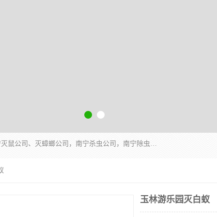
广西亿之豪有害生物防治服务有限公司是一家南宁灭鼠公司、灭蟑螂公司，南宁杀虫公司，南宁除虫公司，南宁灭跳蚤公司，南宁灭白蚁公司，南宁除四害公司,广西亿之豪有害生物防治服务有限公司专业灭蟑螂,除臭虫,其他害虫,服务上门,安全环保,售后保障,一次消杀，竭诚为您服务.
蚁
玉林游乐园灭白蚁