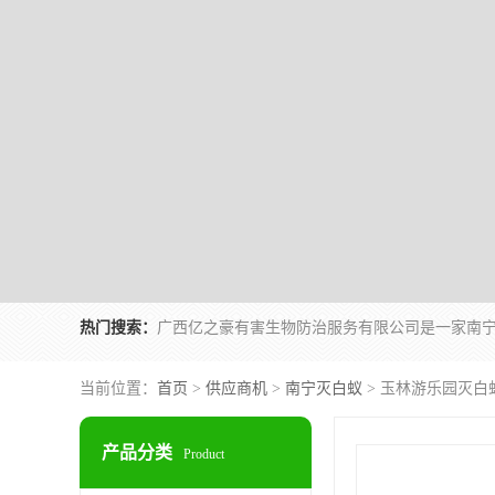
热门搜索：
当前位置：
首页
>
供应商机
>
南宁灭白蚁
> 玉林游乐园灭白
产品分类
Product