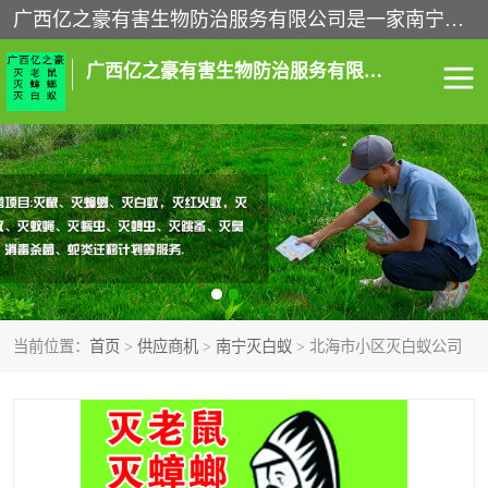
广西亿之豪有害生物防治服务有限公司是一家南宁灭鼠公司、灭蟑螂公司，南宁杀虫公司，南宁除虫公司，南宁灭跳蚤公司，南宁灭白蚁公司，南宁除四害公司,广西亿之豪有害生物防治服务有限公司专业灭蟑螂,除臭虫,其他害虫,服务上门,安全环保,售后保障,一次消杀，竭诚为您服务.
广西亿之豪有害生物防治服务有限公司
南宁灭白蚁
南宁灭老鼠
南宁灭蟑螂
南宁杀虫
南宁除四害
南宁消杀
当前位置：
首页
>
供应商机
>
南宁灭白蚁
> 北海市小区灭白蚁公司
南宁除虫公司