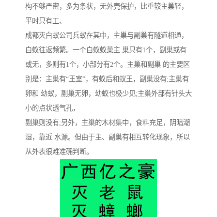
构不够严密，多为条状，无外壳保护，比重较主巢轻，
平时只有工、
成都灭白蚁公司兵蚁在其中，主巢与副巢有隧道相通，
白蚁往返频繁。一个白蚁蚁巢主 巢只有1个，副巢或有
或无，多则有1个，小部分有2个。主巢和副巢 的主要区
别是：主巢有“王室”，有蚁后和蚁王，副巢没有;主巢有
卵和 幼蚁，副巢无卵，幼蚁也极少见;主巢外部有针头大
小的点状透气孔，
副巢则没有;另外，主巢的木材集中，食料充足，阴暗潮
湿，靠近 水源。但由于主、副巢有相互转化现象，所以
从外表很难准确判断。