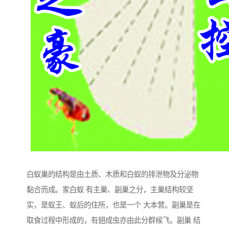
白蚁巢的结构是由土质、木质和白蚁的排泄物及分泌物
黏合而成。家白蚁 有主巢、副巢之分，主巢结构较坚
实，是蚁王、蚁后的住所，也是一个 大本营。副巢是在
取食过程中形成的，有翅成虫亦由此分群候飞。副巢 结