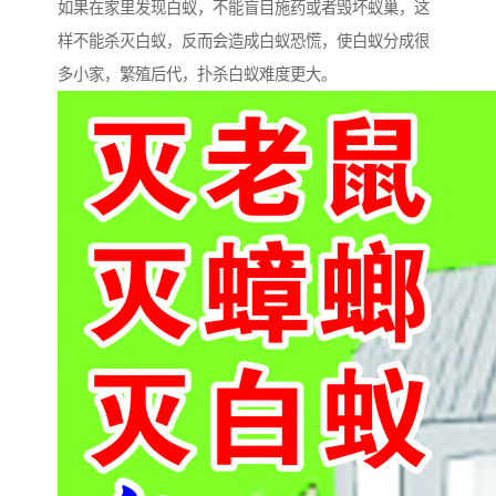
如果在家里发现白蚁，不能盲目施药或者毁坏蚁巢，这
样不能杀灭白蚁，反而会造成白蚁恐慌，使白蚁分成很
多小家，繁殖后代，扑杀白蚁难度更大。