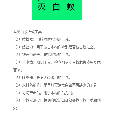
常见白蚁灭蚁工具：
（1）喷粉器：用於喷射药粉的工具。
（2）螺丝刀：用于敲击木构件辨别是否被白蚁蛀空。
（3）铁锤与凿子：是撬地板的工具。
（4）手电筒：照明工具，检查阴暗处白蚁危害迹象及危
害物。
（5）喷雾器：是喷洒药水用的工具。
（6）木材防护机：是目前灭治散白蚁不可缺少的工具。
（7）可携带电钻，用于木构件钻孔用。
（8）白蚁探测仪：根据白蚁活动迹象查找白蚁主巢和副
穴。