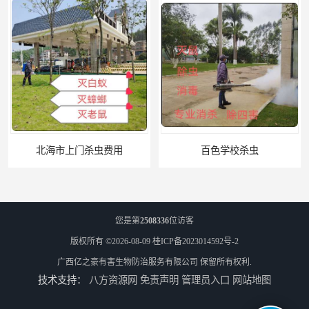
北海市上门杀虫费用
百色学校杀虫
您是第
2508336
位访客
版权所有 ©2026-08-09
桂ICP备2023014592号-2
广西亿之豪有害生物防治服务有限公司
保留所有权利.
技术支持：
八方资源网
免责声明
管理员入口
网站地图