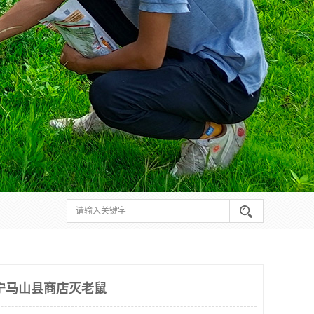
宁马山县商店灭老鼠