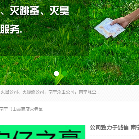
广西亿之豪有害生物防治服务有限公司是一家南宁灭鼠公司、灭蟑螂公司，南宁杀虫公司，南宁除虫公司，南宁灭跳蚤公司，南宁灭白蚁公司，南宁除四害公司,广西亿之豪有害生物防治服务有限公司专业灭蟑螂,除臭虫,其他害虫,服务上门,安全环保,售后保障,一次消杀，竭诚为您服务.
 南宁马山县商店灭老鼠
公司致力于诚信 南