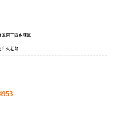
治区南宁西乡塘区
商店灭老鼠
4953