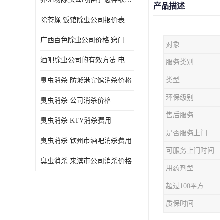
产品描述
除苍蝇 饭馆除虫公司报价表
广西百色除虫公司价格 窍门 除蟑螂
对象
酒吧除虫公司的有效方法 电话 除螨虫
服务类别
类型
臭虫消杀 防城港宾馆消杀价格
环保级别
臭虫消杀 公司消杀价格
售后服务
臭虫消杀 KTV消杀费用
是否服务上门
臭虫消杀 钦州市酒吧消杀费用
可服务上门时间
臭虫消杀 来滨市公司消杀价格
用药剂型
超过100平方
质保时间