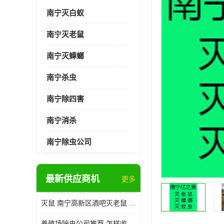
南宁灭白蚁
南宁灭老鼠
南宁灭蟑螂
南宁杀虫
南宁除四害
南宁消杀
南宁除虫公司
最新供应商机
更多
灭鼠 南宁高新区酒吧灭老鼠 诚信经营
养殖场除虫公司推荐 怎样收费 除苍蝇