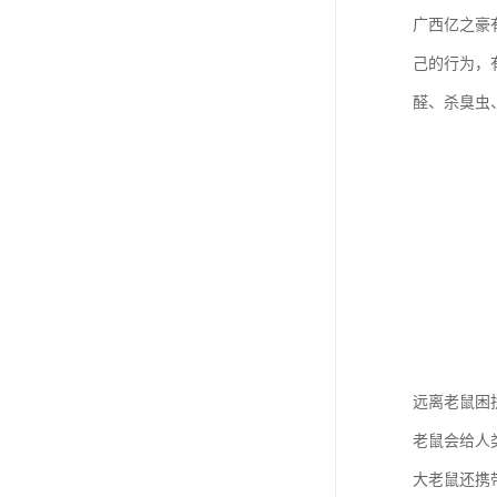
广西亿之豪
己的行为，
醛、杀臭虫
远离老鼠困
老鼠会给人
大老鼠还携