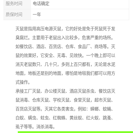
服务时间
电话确定
质保时间
一年
灭鼠是指用高压电源灭鼠，它的好处是免于死鼠死于发
臭腐烂。主要用于老鼠出入比较多，危害严重的场所。
如餐饮店、酒店、百货店、仓库、食品厂、商场等。灭
鼠的效果好，它安全、无毒、见效快。一个晚上即可以
消灭老鼠数只、几十只，多则上百只都有，无论是水泥
地面，地板还是别的地面，哪怕是地毯我们都可以用方
式操作。
承接工厂灭鼠、办公楼灭鼠、酒店灭鼠杀虫、餐饮店灭
鼠消毒、仓库灭鼠、学校灭鼠、食堂灭鼠，超市灭鼠、
百货店灭鼠等。灭其它各类害虫，例如：蟑螂、蚊蝇、
白蚁、螨虫、蛀虫、红蜘蛛、黄丝蚁、红火蚁、跳蚤、
虱子等等。消杀消毒。