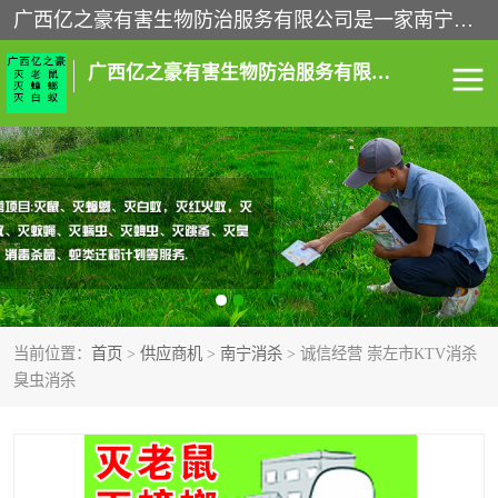
广西亿之豪有害生物防治服务有限公司是一家南宁灭鼠公司、灭蟑螂公司，南宁杀虫公司，南宁除虫公司，南宁灭跳蚤公司，南宁灭白蚁公司，南宁除四害公司,广西亿之豪有害生物防治服务有限公司专业灭蟑螂,除臭虫,其他害虫,服务上门,安全环保,售后保障,一次消杀，竭诚为您服务.
广西亿之豪有害生物防治服务有限公司
南宁灭白蚁
南宁灭老鼠
南宁灭蟑螂
南宁杀虫
南宁除四害
南宁消杀
当前位置：
首页
>
供应商机
>
南宁消杀
> 诚信经营 崇左市KTV消杀
南宁除虫公司
臭虫消杀