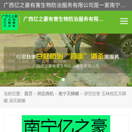
广西亿之豪有害生物防治服务有限公司是一家南宁灭鼠公司、灭蟑螂公司，南宁杀虫公司，南宁除虫公司，南宁灭跳蚤公司，南宁灭白蚁公司，南宁除四害公司,广西亿之豪有害生物防治服务有限公司专业灭蟑螂,除臭虫,其他害虫,服务上门,安全环保,售后保障,一次消杀，竭诚为您服务.
广西亿之豪有害生物防治服务有限公司
南宁灭白蚁
南宁灭老鼠
南宁灭蟑螂
南宁杀虫
南宁除四害
南宁消杀
当前位置：
首页
>
供应商机
>
南宁灭蟑螂
> 讲究信誉 玉林校区灭蟑
南宁除虫公司
螂 消灭蟑螂