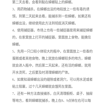
第二天去看，会看到黏在蟑螂贴上的蟑螂。
3、用药物捕杀，在蟑螂出没的地段放上一些有毒的诱
饵，到第二天起来去看，能捕杀到一些蟑螂，如果还有
蟑螂出没，继续使用此方法到彻底消灭蟑螂。
4、使用捕捉器，市场上也有一些捕捉器是用来捕捉蟑螂
的，在家里放上打开的捕捉器，里面放上食物，能擒住
蟑螂。
5、先用一只口较小体较大的瓶中，在里面放上一些香的
蛋糕或者其他食物，晚上就放在蟑螂较多的地方，蟑螂
就会进入瓶中，然后第二天起来，还有活的蟑螂，就用
开水烫死，之后要及时清理蟑螂的尸体。
6、如果知道蟑螂出没的缝隙或者洞穴，可以用水泥或者
粘土阻塞，过个几天蟑螂就会饿死在里面。
7、还有一种方法直接捕杀，白天清理橱柜、桌子、抽屉
等地方，看到蟑螂就捕杀，晚上在8、9点钟左右可以每