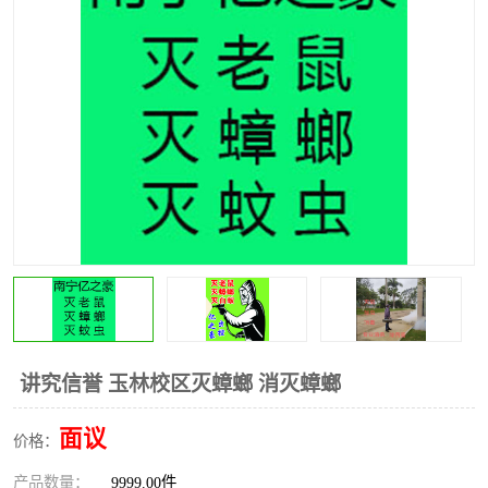
讲究信誉 玉林校区灭蟑螂 消灭蟑螂
面议
价格：
产品数量：
9999.00件