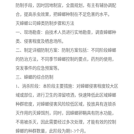
防制手段，因时因地制宜，全面规划，有主有辅协调配
合，提高杀虫效果，把蟑螂种制在不足危害的水平。
灭蟑螂公司蟑类防制步骤和方法
一、现场勘查：由技术人员进行实地勘查，调查蟑螂种
类、侵害程度及栖息场所。
二、制定详细防制方案：防制方案包括：不同阶段蟑螂
的防治方法，不同季节蟑螂控制的要点，药剂的使用，
突发事件的应急预案等。
三、蟑螂的综合防制
1、消杀阶段：本阶段主要措施：对蟑螂侵害程度较大区
域或部位，进行卫生的滞留喷洒，快速降低此区域蟑螂
种群密度，对蟑螂侵害风险较低区域，投放具有连锁杀
灭作用的灭蟑饵剂，同时，因蟑螂卵鞘具有防水功能，
不易被杀灭，因此需要经过多次处理，才能有效的控制
蟑螂的种群数量，此阶段为期1-3个月。