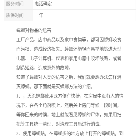
服务时间
电话确定
质保时间
一年
蟑螂对物品的危害
工厂产品、店中商品以及家中食物等，都可因蟑螂咬食
而污损，造成经济损失。蟑螂还能轻而易举地钻进大型
电器、电子计算机、仪表和家用电器中咬坏线路，或者
制造短路，造成意外的故障。
知道了蟑螂对人类的危害之后，我们就要想办法怎样消
灭蟑螂。那下面就是灭蟑螂方法的介绍。
1、，灭杀蟑螂使用既方便有快捷，在房屋中没有人的情
况下，在各个角落喷上，然后关上房门等候一段时间，
等你回来的时候，地上就能看见蟑螂的尸体，如果用扫
把等工具统一清理，对清理工具后进行消毒。
2、使用蟑螂贴，在蟑螂多的地方放上打开的蟑螂贴，到