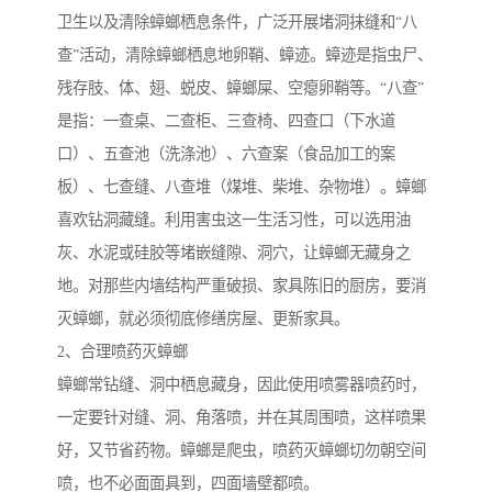
卫生以及清除蟑螂栖息条件，广泛开展堵洞抹缝和“八
查”活动，清除蟑螂栖息地卵鞘、蟑迹。蟑迹是指虫尸、
残存肢、体、翅、蜕皮、蟑螂屎、空瘪卵鞘等。“八查”
是指：一查桌、二查柜、三查椅、四查口（下水道
口）、五查池（洗涤池）、六查案（食品加工的案
板）、七查缝、八查堆（煤堆、柴堆、杂物堆）。蟑螂
喜欢钻洞藏缝。利用害虫这一生活习性，可以选用油
灰、水泥或硅胶等堵嵌缝隙、洞穴，让蟑螂无藏身之
地。对那些内墙结构严重破损、家具陈旧的厨房，要消
灭蟑螂，就必须彻底修缮房屋、更新家具。
2、合理喷药灭蟑螂
蟑螂常钻缝、洞中栖息藏身，因此使用喷雾器喷药时，
一定要针对缝、洞、角落喷，并在其周围喷，这样喷果
好，又节省药物。蟑螂是爬虫，喷药灭蟑螂切勿朝空间
喷，也不必面面具到，四面墙壁都喷。