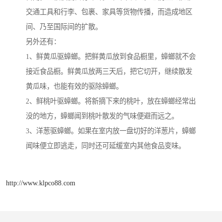
交通工具和行李、包裹、家具等货物传播，而造成地区
间、乃至国际间的扩散。
另外还有：
1、鲜黄瓜驱蟑螂。把鲜黄瓜放到食品橱里，蟑螂就不会
接近食品橱。鲜黄瓜放两三天后，把它切开，继续散发
黄瓜味，也能有效的驱除蟑螂。
2、鲜桃叶驱蟑螂。将新摘下来的桃叶，放在蟑螂经常出
没的地方，蟑螂闻到桃叶散发的气味便避而远之。
3、洋葱驱蟑螂。如果在室内放一盘切好的洋葱片，蟑螂
闻味便立即逃走，同时还可延缓室内其他食品变味。
http://www.klpco88.com