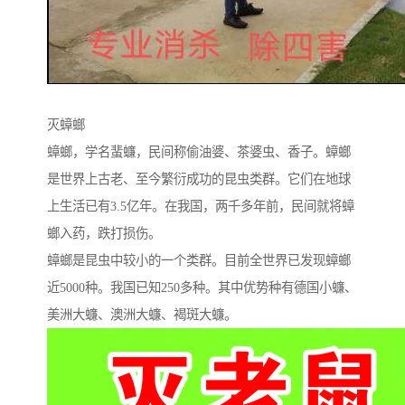
灭蟑螂
蟑螂，学名蜚蠊，民间称偷油婆、茶婆虫、香子。蟑螂
是世界上古老、至今繁衍成功的昆虫类群。它们在地球
上生活已有3.5亿年。在我国，两千多年前，民间就将蟑
螂入药，跌打损伤。
蟑螂是昆虫中较小的一个类群。目前全世界已发现蟑螂
近5000种。我国已知250多种。其中优势种有德国小蠊、
美洲大蠊、澳洲大蠊、褐斑大蠊。