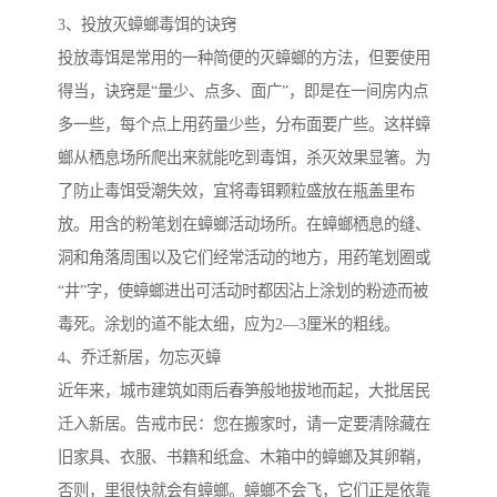
3、投放灭蟑螂毒饵的诀窍
投放毒饵是常用的一种简便的灭蟑螂的方法，但要使用
得当，诀窍是“量少、点多、面广”，即是在一间房内点
多一些，每个点上用药量少些，分布面要广些。这样蟑
螂从栖息场所爬出来就能吃到毒饵，杀灭效果显箸。为
了防止毒饵受潮失效，宜将毒铒颗粒盛放在瓶盖里布
放。用含的粉笔划在蟑螂活动场所。在蟑螂栖息的缝、
洞和角落周围以及它们经常活动的地方，用药笔划圈或
“井”字，使蟑螂进出可活动时都因沾上涂划的粉迹而被
毒死。涂划的道不能太细，应为2—3厘米的粗线。
4、乔迁新居，勿忘灭蟑
近年来，城市建筑如雨后春笋般地拔地而起，大批居民
迁入新居。告戒市民：您在搬家时，请一定要清除藏在
旧家具、衣服、书籍和纸盒、木箱中的蟑螂及其卵鞘，
否则，里很快就会有蟑螂。蟑螂不会飞，它们正是依靠