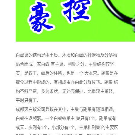
白蚁巢的结构是由土质、木质和白蚁的排泄物及分泌物
黏合而成。家白蚁 有主巢、副巢之分，主巢结构较坚
实，是蚁王、蚁后的住所，也是一个 大本营。副巢是在
取食过程中形成的，有翅成虫亦由此分群候飞。副巢 结
构不够严密，多为条状，无外壳保护，比重较主巢轻，
平时只有工、
成都灭白蚁公司兵蚁在其中，主巢与副巢有隧道相通，
白蚁往返频繁。一个白蚁蚁巢主 巢只有1个，副巢或有
或无，多则有1个，小部分有2个。主巢和副巢 的主要区