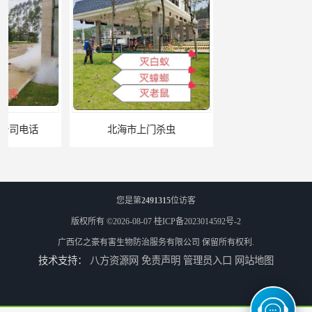
北海市上门杀虫
崇左市扶绥县工厂杀虫
您是第
2491315
位访客
版权所有 ©2026-08-07
桂ICP备2023014592号-2
广西亿之豪有害生物防治服务有限公司
保留所有权利.
技术支持：
八方资源网
免责声明
管理员入口
网站地图
河池市游乐园杀虫
百色农贸市场杀虫公司