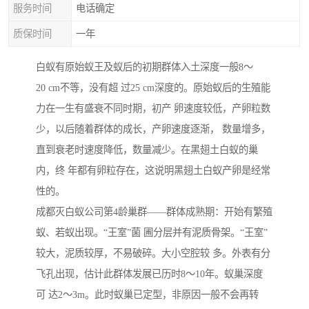
服务时间
电话确定
质保时间
一年
白蚁有原始蚁王及蚁后的初期群体入土深度一般8～
20 cm不等，没有超 过25 cm深度的。原始蚁后的生殖能
力在一生有盛衰不同时期，初产 卵速度较低，产卵粒数
少，以后随着群体的成长，产卵速度逐渐， 数量增多，
直到衰老时速度降低，数量减少。在黑翅土白蚁的巢
内，终 年都有卵粒存在，这说明黑翅土白蚁产卵是经常
性的。
成都灭白蚁公司第4龄巢群——群体成熟期：开始有繁殖
蚁、若蚁出现。“王室”菌 圃分层并有泥质骨架。“王室”
较大，泥质较厚，不易破碎。大小空腔较 多。外表有分
飞孔出现，估计此群体发展已历时8～10年。蚁巢深度
可 达2～3m。此时蚁巢已定型，非原因一般不会再转