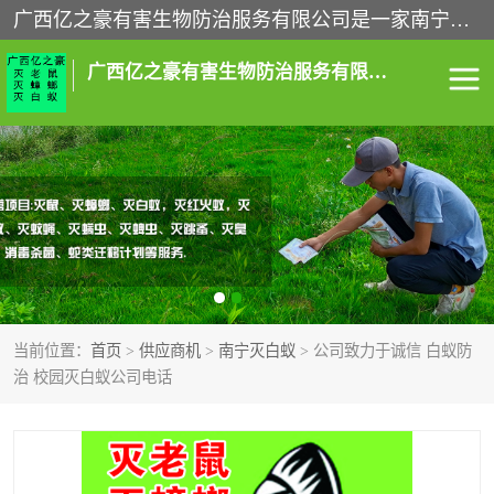
广西亿之豪有害生物防治服务有限公司是一家南宁灭鼠公司、灭蟑螂公司，南宁杀虫公司，南宁除虫公司，南宁灭跳蚤公司，南宁灭白蚁公司，南宁除四害公司,广西亿之豪有害生物防治服务有限公司专业灭蟑螂,除臭虫,其他害虫,服务上门,安全环保,售后保障,一次消杀，竭诚为您服务.
广西亿之豪有害生物防治服务有限公司
南宁灭白蚁
南宁灭老鼠
南宁灭蟑螂
南宁杀虫
南宁除四害
南宁消杀
当前位置：
首页
>
供应商机
>
南宁灭白蚁
> 公司致力于诚信 白蚁防
南宁除虫公司
治 校园灭白蚁公司电话