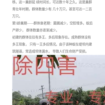
移。这一巢龄延 续时间长，可达数十年之久。这是巢群
青壮年时期，群体数量少有 几十万只，甚至可达一二百
万只。
第5龄巢期——群体衰老期：菌圃减少，空腔增多。蚁后
产卵少， 群体数量亦逐渐减少。
初建的群体往往有多王、多后现象存在。成熟群体没有
多王现象， 只有一王多后情况。由于该种蚁在堤坝内建
筑隧道，常造成坝体漏水， 导致人们生命财产受损。