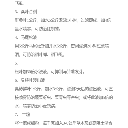
飞虱。
3、桑叶合剂
鲜桑叶1公斤，加水5公斤煮沸1小时，过滤即成。加4倍
量水喷雾，可防治红蜘蛛。
4、马尾松液
用5公斤马尾松针加开水5公斤，密闭浸泡2小时过滤喷
洒，可防治稻叶蝉、稻飞虱。
5、
松叶加30倍水浸液，可抑制马铃薯发芽。
6、臭椿叶浸出液
臭椿鲜叶1公斤，加水3公斤，浸泡2天后的浸出液，可直
接喷雾防治蔬菜蚜虫、菜青虫等害虫；或将此液加5倍的
水，喷雾防治小麦锈病。
7、 **粉
将**磨成细粉，每千克加入3-6公斤草木灰或高陵土混合