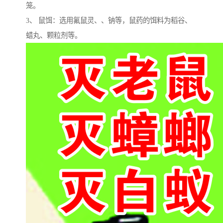
笼。
3、 鼠饵：选用氟鼠灵、、钠等，鼠药的饵料为稻谷、
蜡丸、颗粒剂等。