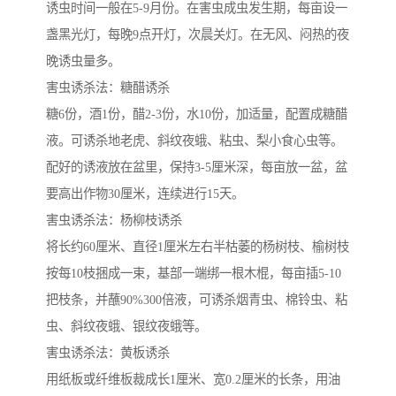
诱虫时间一般在5-9月份。在害虫成虫发生期，每亩设一
盏黑光灯，每晚9点开灯，次晨关灯。在无风、闷热的夜
晚诱虫量多。
害虫诱杀法：糖醋诱杀
糖6份，酒1份，醋2-3份，水10份，加适量，配置成糖醋
液。可诱杀地老虎、斜纹夜蛾、粘虫、梨小食心虫等。
配好的诱液放在盆里，保持3-5厘米深，每亩放一盆，盆
要高出作物30厘米，连续进行15天。
害虫诱杀法：杨柳枝诱杀
将长约60厘米、直径1厘米左右半枯萎的杨树枝、榆树枝
按每10枝捆成一束，基部一端绑一根木棍，每亩插5-10
把枝条，并蘸90%300倍液，可诱杀烟青虫、棉铃虫、粘
虫、斜纹夜蛾、银纹夜蛾等。
害虫诱杀法：黄板诱杀
用纸板或纤维板裁成长1厘米、宽0.2厘米的长条，用油