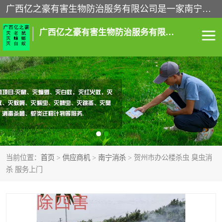
广西亿之豪有害生物防治服务有限公司是一家南宁灭鼠公司、灭蟑螂公司，南宁杀虫公司，南宁除虫公司，南宁灭跳蚤公司，南宁灭白蚁公司，南宁除四害公司,广西亿之豪有害生物防治服务有限公司专业灭蟑螂,除臭虫,其他害虫,服务上门,安全环保,售后保障,一次消杀，竭诚为您服务.
广西亿之豪有害生物防治服务有限公司
南宁灭白蚁
南宁灭老鼠
南宁灭蟑螂
南宁杀虫
南宁除四害
南宁消杀
当前位置：
首页
>
供应商机
>
南宁消杀
> 贺州市办公楼杀虫 臭虫消
南宁除虫公司
杀 服务上门