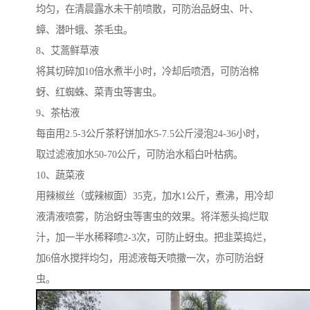
均匀，在清晨露水未干前喷散，可防治品蚜虫、叶、
蟑、潜叶蛾、茶毛虫。
8、艾蒿鲜草液
将其切碎加10倍水煮半小时，冷却后喷洒，可防治棉
蚜、红蜘蛛、菜青虫等害虫。
9、茶枯液
每亩用2.5-3公斤茶籽饼加水5-7.5公斤浸泡24-36小时，
取过滤液加水50-70公斤，可防治水稻白叶枯病。
10、蔬菜液
用辣椒丝（或辣椒面）35克，加水1公斤，煮沸，用冷却
液清液喷雾，防治蚜虫等害虫的效果。将洋葱头捣烂取
汁，加一半水稀释喷2-3次，可防止蚜虫。把韭菜捣烂，
加6倍水搅拌均匀，用滤液每天喷撒一次，亦可防治蚜
虫。