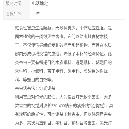
服务时间
电话确定
质保时间
一年
蛀食性害虫生活隐蔽，天敌种类少，个体适应性强，是
园林植物的一类毁灭性害虫。它们以幼虫蛀食树木枝
干，不仅使输导组织受到破坏而引起植物，而且在木质
部内形成纵横交错的虫道，降低了木材的经济价值。此
类害虫主要有鳞翅目的木蠹蛾科、透翅蛾科、鞘翅目的
天牛科、小蠹科、吉丁甲科、象甲科、膜翅目的树蜂
科、等翅目的白蚁等。
害虫诱杀法：灯光诱杀
利用害虫对灯光的趋性，人为设置灯光诱杀害虫。大多
数害虫的视觉对波长330-400纳米的紫外线特别敏感，具
有较强的趋光性，可地诱杀多种害虫，但以鳞翅目害虫
为多，其次为直翅目、半翅目、鞘翅目等害虫。黑光灯