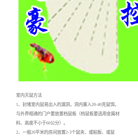
室内灭鼠方法
1、封堵室内鼠易出入的漏洞，洞内塞入20-40克鼠饵，
与外界相通的门户要放置档鼠板（档鼠板要选用金属材
料、高度不小于60公分）。
2、一般20平米的房间放置2-3个鼠夹、或粘板、或鼠