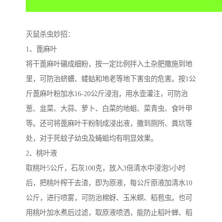
灭鼠杀虫妙招：
1、蓖麻叶
将干蓖麻叶碾成细粉，按一定比例拌入土杂肥撒施到地
里，可防治蛴螬、蝼蛄和地老等地下害虫的危害。按1公
斤蓖麻叶粉加水16-20公斤浸泡，用水壶灌注，可防治
葱、韭菜、大蒜、萝卜、白菜的地蛆、菜青虫、食叶甲
等。还可将蓖麻叶干粉制成浸出液，撒到厕所、粪坑等
处，对于死蚊子幼虫及蝇蛆均有明显效果。
2、桃叶液
取桃叶5公斤，石灰100克，放入3倍清水中浸泡5小时
后，把桃叶榨干去渣，即为原液，每公斤原液加清水10
公斤，进行喷雾，可防治棉蚜、玉米螟、稻苞虫。也可
用桃叶加水煮后过滤，取原液喷洒，能防止稻叶蝉、稻