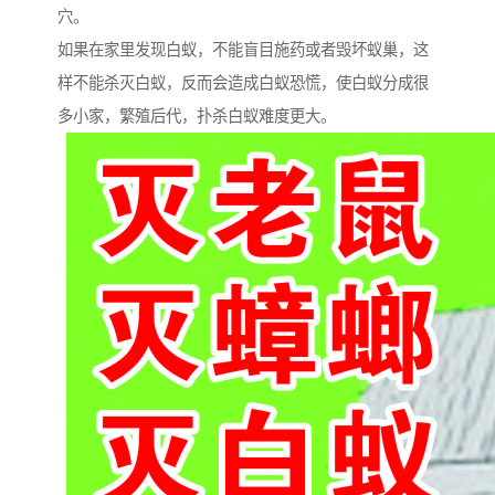
穴。
如果在家里发现白蚁，不能盲目施药或者毁坏蚁巢，这
样不能杀灭白蚁，反而会造成白蚁恐慌，使白蚁分成很
多小家，繁殖后代，扑杀白蚁难度更大。