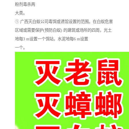
粉剂毒杀两
大类。
① 广西灭白蚁公司毒饵或诱馆设置的范围。在白蚁危害
区域或需要保护(预防白蚁) 的建筑或场所的四周，光土
地每3 m设置一个饵站，水泥地每6 m设置
一个。