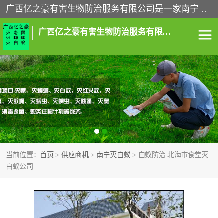
广西亿之豪有害生物防治服务有限公司是一家南宁灭鼠公司、灭蟑螂公司，南宁杀虫公司，南宁除虫公司，南宁灭跳蚤公司，南宁灭白蚁公司，南宁除四害公司,广西亿之豪有害生物防治服务有限公司专业灭蟑螂,除臭虫,其他害虫,服务上门,安全环保,售后保障,一次消杀，竭诚为您服务.
广西亿之豪有害生物防治服务有限公司
南宁灭白蚁
南宁灭老鼠
南宁灭蟑螂
南宁杀虫
南宁除四害
南宁消杀
当前位置：
首页
>
供应商机
>
南宁灭白蚁
> 白蚁防治 北海市食堂灭
南宁除虫公司
白蚁公司