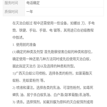
服务时间
电话确定
质保时间
一年
在灭治白蚁过 程中还需使用一些设备，如螺丝 刀、手电
筒、铁键、手钻、手银、电 锯等，其用途已在初级教程
中叙述。
1. 使用前的准备
(1)确定的种类及剂型 首先勘察侵害白蚁的种类和部位，
确定使用一种还是几种方法同时或先后使用灭治白蚁，
据此拟定灭治方 法以及选择的种类和剂型。
1)广西灭白蚁公司喷粉。选择各类的粉剂，如氯菊酯灭
蚁粉、克蚁星粉剂 等。
2) 喷液和灌注。选择各类的乳油、可湿性粉剂，如毒死
蜱乳 油、居宁杀白蚁乳油、白户喜(联苯菊酯)乳油等。
3) 诱杀。选择饵剂，如氟铃脲为原料的灭白蚁饵剂或用