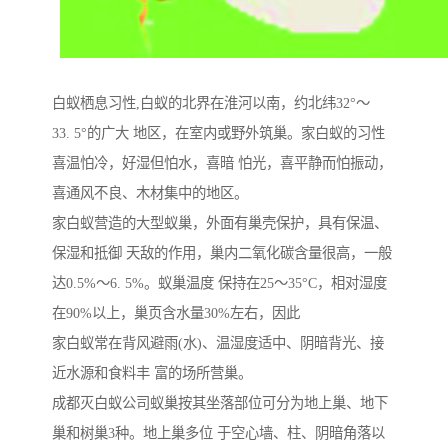
白蚁栖息习性,白蚁的北界在淮河以南，约北纬32°～
33. 5°的广大 地区，在室内或野外筑巢。家白蚁的习性
喜温怕冷，好湿但怕水，喜暗 怕光，喜平静而怕振动，
喜通风不良、木材集中的地区。
家白蚁营造的大型蚁巢，外面有巢壳保护，具有保温、
保湿和抵御 天敌的作用，巢内二氧化碳含量很高，一般
达0.5%～6. 5%。蚁巢温度 保持在25～35°C，相对湿度
在90%以上，巢页含水量30%左右，因此
家白蚁常在背风避雨(水)、温湿度适中、阴暗背光、接
近水源和食料丰 富的场所营巢。
成都灭白蚁公司蚁巢按其坐落部位可分为地上巢、地下
巢和树巢3种。地上巢多位 于空心墙、柱、阴暗角落以