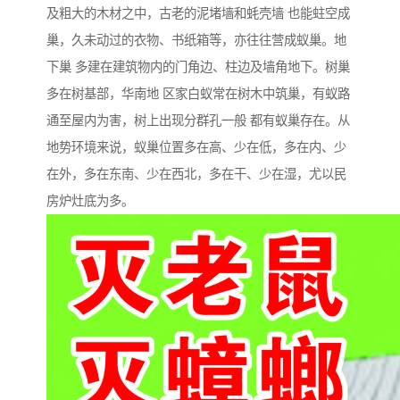
及粗大的木材之中，古老的泥堵墙和蚝壳墙 也能蛀空成
巢，久未动过的衣物、书纸箱等，亦往往营成蚁巢。地
下巢 多建在建筑物内的门角边、柱边及墙角地下。树巢
多在树基部，华南地 区家白蚁常在树木中筑巢，有蚁路
通至屋内为害，树上出现分群孔一般 都有蚁巢存在。从
地势环境来说，蚁巢位置多在高、少在低，多在内、少
在外，多在东南、少在西北，多在干、少在湿，尤以民
房炉灶底为多。