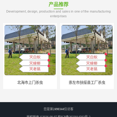
产品推荐
Development, design, production and sales in one of the manufacturing
enterprises
门杀虫
崇左市扶绥县工厂杀虫
您是第
2490344
位访客
版权所有 ©2026-08-07
桂ICP备2023014592号-2