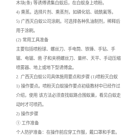
木块(条) 等诱傅诱集白蚁后，在白蚁身上喷粉。
4) 熏蒸。选择片剂、熏蒸剂，如磷化铝、硫酰氟等。
5) 广西灭白蚁公司涂刷。可选择各种乳油制剂，稀释后
用于涂刷。
(2) 常用工具准备
主要包括喷粉球、螺丝刀、手电筒、铁锤、手钻、手
锯、电锯、凿 子和夹柄螺丝刀、量杯、天平、手动压缩
喷雾器、地上或地下型诱傅盒。
2. 广西灭白蚁公司具体施用要点和步骤 (1)喷粉灭白蚁
1) 操作要点。喷粉灭白蚁操作要点初级教材中已经作过
介绍，使用 该方法必须查找蚁路合围蚁巢，看见白蚁走
动时才可喷药。
2) 操作步骤
① 工作准备
个人防护准备：在操作前应穿工作服，戴口罩和手套。