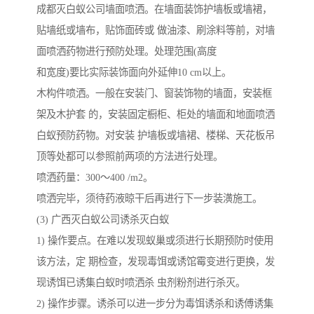
成都灭白蚁公司墙面喷洒。在墙面装饰护墙板或墙裙，
贴墙纸或墙布，贴饰面砖或 做油漆、刷涂料等前，对墙
面喷洒药物进行预防处理。处理范围(高度
和宽度)要比实际装饰面向外延伸10 cm以上。
木构件喷洒。一般在安装门、窗装饰物的墙面，安装框
架及木护套 的，安装固定橱柜、柜处的墙面和地面喷洒
白蚁预防药物。对安装 护墙板或墙裙、楼梯、天花板吊
顶等处都可以参照前两项的方法进行处理。
喷洒药量：300～400 /m2。
喷洒完毕，须待药液晾干后再进行下一步装潢施工。
(3) 广西灭白蚁公司诱杀灭白蚁
1) 操作要点。在难以发现蚁巢或须进行长期预防时使用
该方法，定 期检查，发现毒饵或诱馆霉变进行更换，发
现诱饵已诱集白蚁时喷洒杀 虫剂粉剂进行杀灭。
2) 操作步骤。诱杀可以进一步分为毒饵诱杀和诱傅诱集