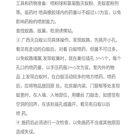
工具和药物准备：喷粉球和氯菊酯灭蚁粉、克蚁星粉剂
等。装药时 喷具橡胶球内的药量以不超过1/3为宜，以免
影响药粉的喷射能力。
查找蚁路、蚁巢，检测诱俾站。
③ 广西灭白蚁公司具体操作。发现蚁路，先挑开小孔，
看见有走动的白蚁后，对着 白蚁喷药，但量不可过多，
以免蚁路堵塞;发现蚁巢时，就在巢位插孔 3～5个，每个
孔口的喷药量，以手压药瓶3～5次为宜。室内外的物
品 上发现白蚁时，在白蚁活动较多的地方喷药，喷药
后，应将物品放回原 处。在房屋内梁、门窗框等处发现
蚁患时，在入墙、入地部位，用螺丝 刀敲击，如感觉有
空洞的回声，在该处插孔或撬开，看见有白蚁以后
喷 药。
④ 施药后必须进行一次检查，以免施药不当或其他原因
造成失误。