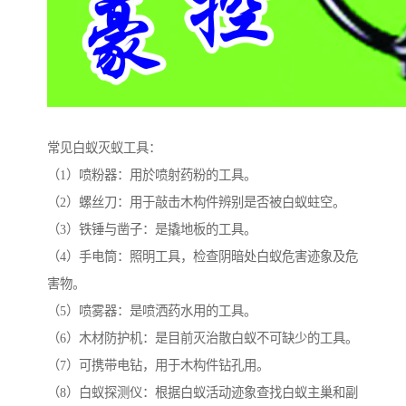
常见白蚁灭蚁工具：
（1）喷粉器：用於喷射药粉的工具。
（2）螺丝刀：用于敲击木构件辨别是否被白蚁蛀空。
（3）铁锤与凿子：是撬地板的工具。
（4）手电筒：照明工具，检查阴暗处白蚁危害迹象及危
害物。
（5）喷雾器：是喷洒药水用的工具。
（6）木材防护机：是目前灭治散白蚁不可缺少的工具。
（7）可携带电钻，用于木构件钻孔用。
（8）白蚁探测仪：根据白蚁活动迹象查找白蚁主巢和副