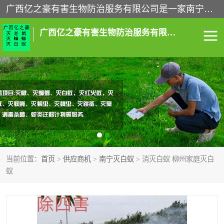
广西亿之豪有害生物防治服务有限公司是一家南宁灭鼠公司、灭蟑螂公司，南宁杀虫公司，南宁除虫公司，南宁灭跳蚤公司，南宁灭白蚁公司，南宁除四害公司,广西亿之豪有害生物防治服务有限公司专业灭蟑螂,除臭虫,其他害虫,服务上门,安全环保,售后保障,一次消杀，竭诚为您服务.
广西亿之豪有害生物防治服务有限公司
南宁灭白蚁
南宁灭老鼠
南宁灭蟑螂
南宁杀虫
南宁除四害
南宁消杀
当前位置：
首页
>
供应商机
>
南宁灭白蚁
> 消灭白蚁 柳州家庭灭白
南宁除虫公司
蚁