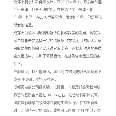
低都不利于幼龄群体发展，在20°C恒 温下，蚁后虽然能
产少量卵，但是无法孵化。在恒温15°C下根本不能
产 卵，甚至。在25°C恒温环境，虽然能产卵，但是孵化
期会被推迟，
成都灭白蚁公司这将影响今后种群数量的发展，这就是
家白蚁总是要选择一定的温度条 件才能分飞的原因。家
白蚁幼龄群体除了要求适宜温度外，还要求 栖息地基质
含水量适中，以利于繁衍后代。在基质含水量过低的条
件下，
产卵量少，且不能孵化，率也高;在过高的含水量饲养下
成虫 率亦髙，孵化期推迟。
成都灭白蚁公司经实验，以砂巢、叶粉及纤维素粉为培
养基的基质含水量在 38. 5%左右，适合幼龄群体发育。
湿度是影响家白蚁群体兴衰的生态因 子。在缺乏食料
时，若保持一定的湿度，成虫可以忍饥1个月;在 缺乏湿