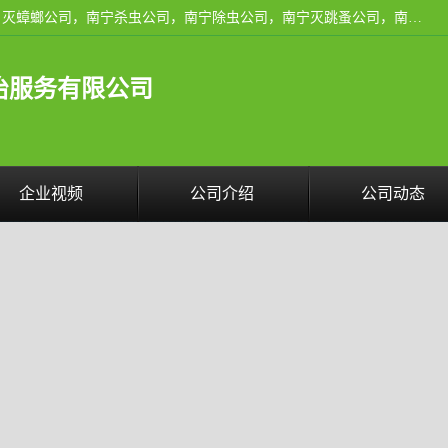
广西亿之豪有害生物防治服务有限公司是一家南宁灭鼠公司、灭蟑螂公司，南宁杀虫公司，南宁除虫公司，南宁灭跳蚤公司，南宁灭白蚁公司，南宁除四害公司,广西亿之豪有害生物防治服务有限公司专业灭蟑螂,除臭虫,其他害虫,服务上门,安全环保,售后保障,一次消杀，竭诚为您服务.
治服务有限公司
企业视频
公司介绍
公司动态