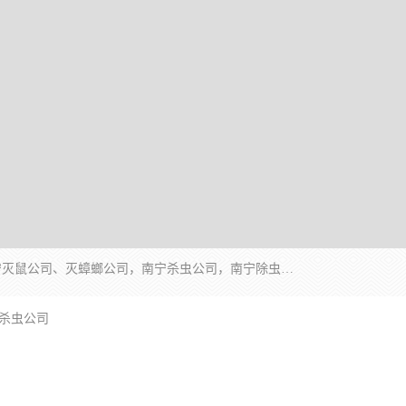
广西亿之豪有害生物防治服务有限公司是一家南宁灭鼠公司、灭蟑螂公司，南宁杀虫公司，南宁除虫公司，南宁灭跳蚤公司，南宁灭白蚁公司，南宁除四害公司,广西亿之豪有害生物防治服务有限公司专业灭蟑螂,除臭虫,其他害虫,服务上门,安全环保,售后保障,一次消杀，竭诚为您服务.
吧杀虫公司