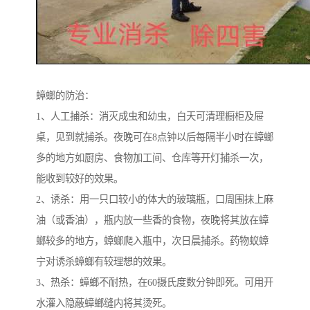
蟑螂的防治：
1、人工捕杀：消灭成虫和幼虫，白天可清理橱柜及屉
桌，见到就捕杀。夜晚可在8点钟以后每隔半小时在蟑螂
多的地方如厨房、食物加工间、仓库等开灯捕杀一次，
能收到较好的效果。
2、诱杀：用一只口较小的体大的玻璃瓶，口周围抹上麻
油（或香油），瓶内放一些香的食物，夜晚将其放在蟑
螂较多的地方，蟑螂爬入瓶中，次日晨捕杀。药物蚁蟑
宁对诱杀蟑螂有较理想的效果。
3、热杀：蟑螂不耐热，在60摄氏度数分钟即死。可用开
水灌入隐蔽蟑螂缝内将其烫死。