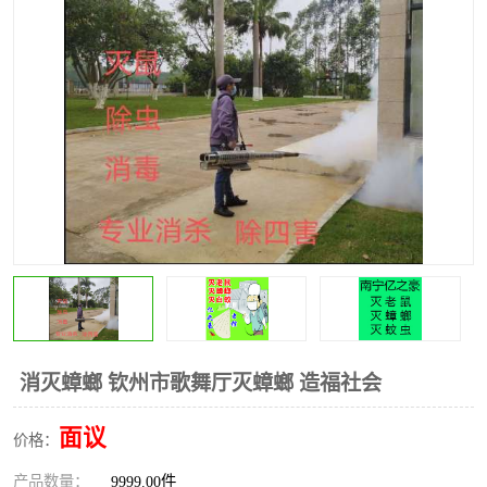
消灭蟑螂 钦州市歌舞厅灭蟑螂 造福社会
面议
价格：
产品数量：
9999.00件