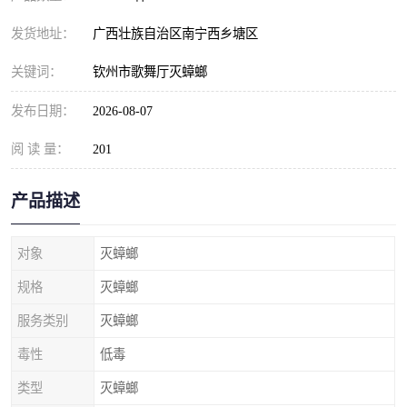
发货地址：
广西壮族自治区南宁西乡塘区
关键词：
钦州市歌舞厅灭蟑螂
发布日期：
2026-08-07
阅 读 量：
201
产品描述
对象
灭蟑螂
规格
灭蟑螂
服务类别
灭蟑螂
毒性
低毒
类型
灭蟑螂