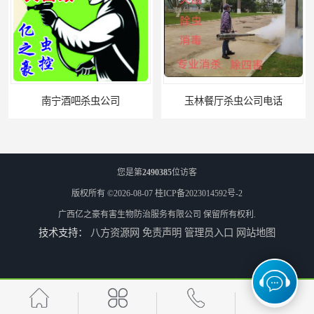
玉林餐厅杀虫公司电话
北海市上门杀虫
您是第
2490385
位访客
版权所有 ©2026-08-07
桂ICP备2023014592号-2
广西亿之豪有害生物防治服务有限公司
保留所有权利.
技术支持：
八方资源网
免责声明
管理员入口
网站地图
崇左市扶绥县工厂杀虫
河池市游乐园杀虫