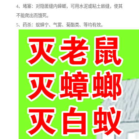
4、堵塞：对隐匿缝内蟑螂，可用水泥或粘土嵌缝，使其
不能爬出而饿死。
5、药杀：蚁蟑宁、气雾、菊酯类、等均有效。