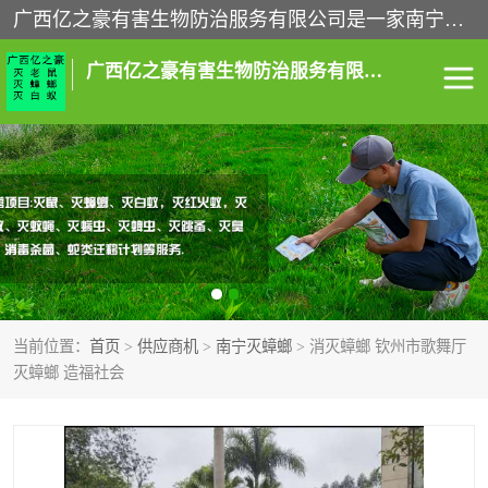
广西亿之豪有害生物防治服务有限公司是一家南宁灭鼠公司、灭蟑螂公司，南宁杀虫公司，南宁除虫公司，南宁灭跳蚤公司，南宁灭白蚁公司，南宁除四害公司,广西亿之豪有害生物防治服务有限公司专业灭蟑螂,除臭虫,其他害虫,服务上门,安全环保,售后保障,一次消杀，竭诚为您服务.
广西亿之豪有害生物防治服务有限公司
南宁灭白蚁
南宁灭老鼠
南宁灭蟑螂
南宁杀虫
南宁除四害
南宁消杀
当前位置：
首页
>
供应商机
>
南宁灭蟑螂
> 消灭蟑螂 钦州市歌舞厅
南宁除虫公司
灭蟑螂 造福社会