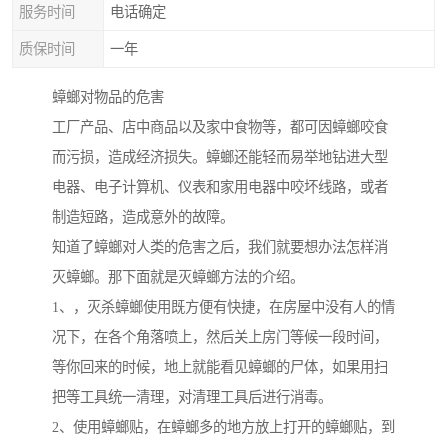
服务时间
电话确定
质保时间
一年
蟑螂对物品的危害
工厂产品、店中商品以及家中食物等，都可因蟑螂咬食
而污损，造成经济损失。蟑螂还能轻而易举地钻进大型
电器、电子计算机、仪表和家用电器中咬坏线路，或者
制造短路，造成意外的故障。
知道了蟑螂对人类的危害之后，我们就要想办法怎样消
灭蟑螂。那下面就是灭蟑螂方法的介绍。
1、，灭杀蟑螂使用既方便有快捷，在房屋中没有人的情
况下，在各个角落喷上，然后关上房门等候一段时间，
等你回来的时候，地上就能看见蟑螂的尸体，如果用扫
把等工具统一清理，对清理工具后进行消毒。
2、使用蟑螂贴，在蟑螂多的地方放上打开的蟑螂贴，到