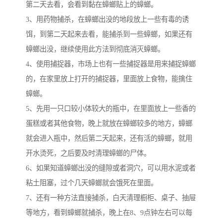
第二天去看，会看到黏在蟑螂贴上的蟑螂。
3、用药物捕杀，在蟑螂出没的地段放上一些有毒的诱
饵，到第二天起来去看，能捕杀到一些蟑螂，如果还有
蟑螂出没，继续使用此方法到彻底消灭蟑螂。
4、使用捕捉器，市场上也有一些捕捉器是用来捕捉蟑螂
的，在家里放上打开的捕捉器，里面放上食物，能擒住
蟑螂。
5、先用一只口较小体较大的瓶中，在里面放上一些香的
蛋糕或者其他食物，晚上就放在蟑螂较多的地方，蟑螂
就会进入瓶中，然后第二天起来，还有活的蟑螂，就用
开水烫死，之后要及时清理蟑螂的尸体。
6、如果知道蟑螂出没的缝隙或者洞穴，可以用水泥或者
粘土阻塞，过个几天蟑螂就会饿死在里面。
7、还有一种方法直接捕杀，白天清理橱柜、桌子、抽屉
等地方，看到蟑螂就捕杀，晚上在8、9点钟左右可以每