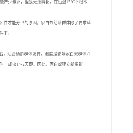
能产少量卵，但是无法孵化。在恒温15°C下根本
条 件才能分飞的原因。家白蚁幼龄群体除了要求适
件下，
%左右，适合幼龄群体发育。湿度是影响家白蚁群体兴
度时，成虫1～2天即。因此，家白蚁建立新巢群，