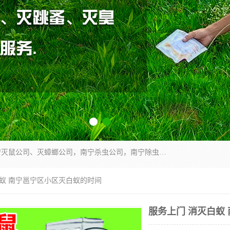
广西亿之豪有害生物防治服务有限公司是一家南宁灭鼠公司、灭蟑螂公司，南宁杀虫公司，南宁除虫公司，南宁灭跳蚤公司，南宁灭白蚁公司，南宁除四害公司,广西亿之豪有害生物防治服务有限公司专业灭蟑螂,除臭虫,其他害虫,服务上门,安全环保,售后保障,一次消杀，竭诚为您服务.
白蚁 南宁邕宁区小区灭白蚁的时间
服务上门 消灭白蚁