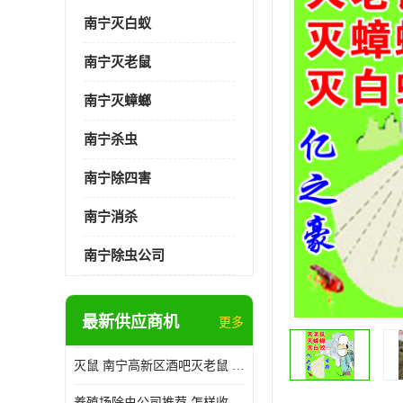
南宁灭白蚁
南宁灭老鼠
南宁灭蟑螂
南宁杀虫
南宁除四害
南宁消杀
南宁除虫公司
最新供应商机
更多
灭鼠 南宁高新区酒吧灭老鼠 诚信经营
养殖场除虫公司推荐 怎样收费 除苍蝇