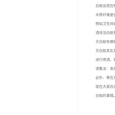
白蚁出现在
木质纤维是
例如卫生间
洒适当白蚁
灭白蚁有哪
灭白蚁其实
进行喷洒，
诱集法：发
必扑、等在
现在大家应
白蚁的事情