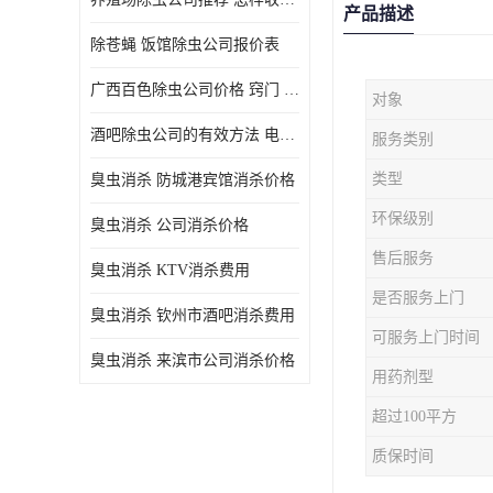
产品描述
除苍蝇 饭馆除虫公司报价表
广西百色除虫公司价格 窍门 除蟑螂
对象
酒吧除虫公司的有效方法 电话 除螨虫
服务类别
类型
臭虫消杀 防城港宾馆消杀价格
环保级别
臭虫消杀 公司消杀价格
售后服务
臭虫消杀 KTV消杀费用
是否服务上门
臭虫消杀 钦州市酒吧消杀费用
可服务上门时间
臭虫消杀 来滨市公司消杀价格
用药剂型
超过100平方
质保时间