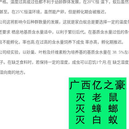
严格。温度过高或过低都不利于幼龄群体发展，在20°C恒 温下，蚁后虽然
，甚至。在25°C恒温环境，虽然能产卵，但是孵化期会被推迟，
公司这将影响今后种群数量的发展，这就是家白蚁总是要选择一定的温度
还要求 栖息地基质含水量适中，以利于繁衍后代。在基质含水量过低的条
且不能孵化，率也高;在过高的含水量饲养下成虫 率亦髙，孵化期推迟。
公司经实验，以砂巢、叶粉及纤维素粉为培养基的基质含水量在 38. 5
 子。在缺乏食料时，若保持一定的湿度，成虫可以忍饥1个月;在 缺乏湿
潮湿向南的地方。