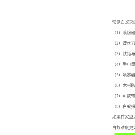
常见白蚁灭
（1）喷粉
（2）螺丝
（3）铁锤
（4）手电
（5）喷雾
（6）木材
（7）可携
（8）白蚁
如果在家里
白蚁难度更