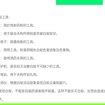
蚁工具：
器：用於喷射药粉的工具。
刀：用于敲击木构件辨别是否被白蚁蛀空。
与凿子：是撬地板的工具。
筒：照明工具，检查阴暗处白蚁危害迹象及危害物。
器：是喷洒药水用的工具。
防护机：是目前灭治散白蚁不可缺少的工具。
带电钻，用于木构件钻孔用。
探测仪：根据白蚁活动迹象查找白蚁主巢和副穴。
发现白蚁，不能盲目施药或者毁坏蚁巢，这样不能杀灭白蚁，反而会造成
大。