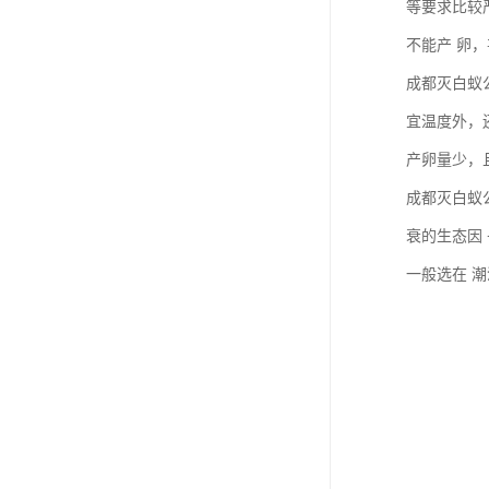
等要求比较
不能产 卵
成都灭白蚁
宜温度外，
产卵量少，
成都灭白蚁
衰的生态因
一般选在 