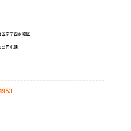
治区南宁西乡塘区
虫公司电话
4953