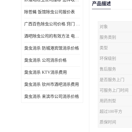
产品描述
除苍蝇 饭馆除虫公司报价表
广西百色除虫公司价格 窍门 除蟑螂
对象
酒吧除虫公司的有效方法 电话 除螨虫
服务类别
类型
臭虫消杀 防城港宾馆消杀价格
环保级别
臭虫消杀 公司消杀价格
售后服务
臭虫消杀 KTV消杀费用
是否服务上门
臭虫消杀 钦州市酒吧消杀费用
可服务上门时间
臭虫消杀 来滨市公司消杀价格
用药剂型
超过100平方
质保时间