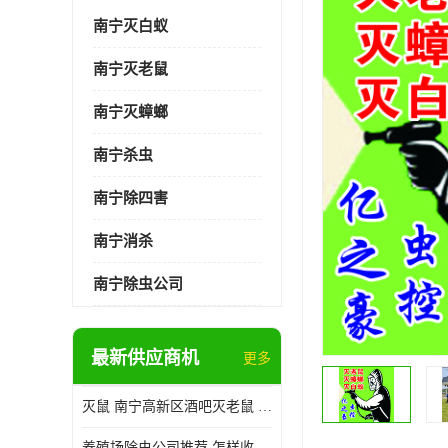
南宁灭白蚁
南宁灭老鼠
南宁灭蟑螂
南宁杀虫
南宁除四害
南宁消杀
南宁除虫公司
最新供应商机
更多
灭鼠 南宁高新区酒吧灭老鼠 诚信经营
养殖场除虫公司推荐 怎样收费 除苍蝇