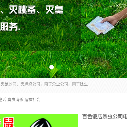
广西亿之豪有害生物防治服务有限公司是一家南宁灭鼠公司、灭蟑螂公司，南宁杀虫公司，南宁除虫公司，南宁灭跳蚤公司，南宁灭白蚁公司，南宁除四害公司,广西亿之豪有害生物防治服务有限公司专业灭蟑螂,除臭虫,其他害虫,服务上门,安全环保,售后保障,一次消杀，竭诚为您服务.
电话 臭虫消杀 造福社会
百色饭店杀虫公司电