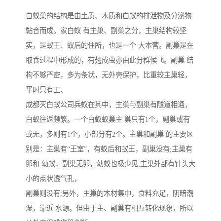
白蚁巢的结构是由土质、木质和白蚁的排泄物及分泌物
黏合而成。家白蚁 有主巢、副巢之分，主巢结构较坚
实，是蚁王、蚁后的住所，也是一个 大本营。副巢是在
取食过程中形成的，有翅成虫亦由此分群候飞。副巢 结
构不够严密，多为条状，无外壳保护，比重较主巢轻，
平时只有工、
成都灭白蚁公司兵蚁在其中，主巢与副巢有隧道相通，
白蚁往返频繁。一个白蚁蚁巢主 巢只有1个，副巢或有
或无，多则有1个，小部分有2个。主巢和副巢 的主要区
别是：主巢有“王室”，有蚁后和蚁王，副巢没有;主巢有
卵和 幼蚁，副巢无卵，幼蚁也极少见;主巢外部有针头大
小的点状透气孔，
副巢则没有;另外，主巢的木材集中，食料充足，阴暗潮
湿，靠近 水源。但由于主、副巢有相互转化现象，所以