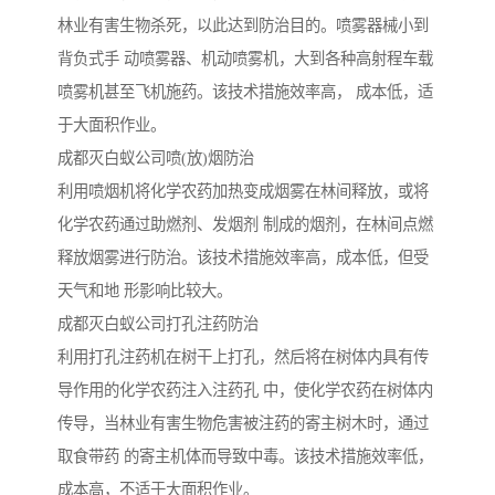
林业有害生物杀死，以此达到防治目的。喷雾器械小到
背负式手 动喷雾器、机动喷雾机，大到各种高射程车载
喷雾机甚至飞机施药。该技术措施效率高， 成本低，适
于大面积作业。
成都灭白蚁公司喷(放)烟防治
利用喷烟机将化学农药加热变成烟雾在林间释放，或将
化学农药通过助燃剂、发烟剂 制成的烟剂，在林间点燃
释放烟雾进行防治。该技术措施效率高，成本低，但受
天气和地 形影响比较大。
成都灭白蚁公司打孔注药防治
利用打孔注药机在树干上打孔，然后将在树体内具有传
导作用的化学农药注入注药孔 中，使化学农药在树体内
传导，当林业有害生物危害被注药的寄主树木时，通过
取食带药 的寄主机体而导致中毒。该技术措施效率低，
成本高，不适于大面积作业。