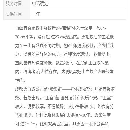
服务时间
电话确定
质保时间
一年
白蚁有原始蚁王及蚁后的初期群体入土深度一般8～
20 cm不等，没有超 过25 cm深度的。原始蚁后的生殖能
力在一生有盛衰不同时期，初产 卵速度较低，产卵粒数
少，以后随着群体的成长，产卵速度逐渐， 数量增多，
直到衰老时速度降低，数量减少。在黑翅土白蚁的巢
内，终 年都有卵粒存在，这说明黑翅土白蚁产卵是经常
性的。
成都灭白蚁公司第4龄巢群——群体成熟期：开始有繁殖
蚁、若蚁出现。“王室”菌 圃分层并有泥质骨架。“王室”
较大，泥质较厚，不易破碎。大小空腔较 多。外表有分
飞孔出现，估计此群体发展已历时8～10年。蚁巢深度
可 达2～3m。此时蚁巢已定型，非原因一般不会再转