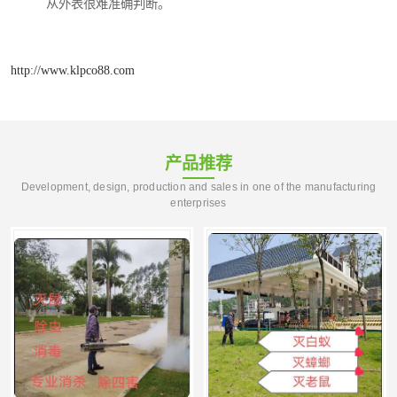
从外表很难准确判断。
http://www.klpco88.com
产品推荐
Development, design, production and sales in one of the manufacturing
enterprises