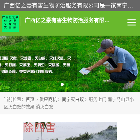
广西亿之豪有害生物防治服务有限公司是一家南宁灭鼠公司、灭蟑螂公司，南宁杀虫公司，南宁除虫公司，南宁灭跳蚤公司，南宁灭白蚁公司，南宁除四害公司,广西亿之豪有害生物防治服务有限公司专业灭蟑螂,除臭虫,其他害虫,服务上门,安全环保,售后保障,一次消杀，竭诚为您服务.
广西亿之豪有害生物防治服务有限公司
南宁灭白蚁
南宁灭老鼠
南宁灭蟑螂
南宁杀虫
南宁除四害
南宁消杀
当前位置：
首页
>
供应商机
>
南宁灭白蚁
> 服务上门 南宁马山县小
南宁除虫公司
区灭白蚁的效果 消灭白蚁