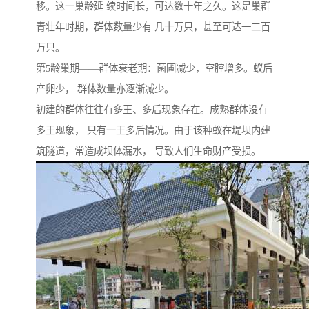
移。这一巢龄延 续时间长，可达数十年之久。这是巢群
青壮年时期，群体数量少有 几十万只，甚至可达一二百
万只。
第5龄巢期——群体衰老期：菌圃减少，空腔增多。蚁后
产卵少， 群体数量亦逐渐减少。
初建的群体往往有多王、多后现象存在。成熟群体没有
多王现象， 只有一王多后情况。由于该种蚁在堤坝内建
筑隧道，常造成坝体漏水， 导致人们生命财产受损。