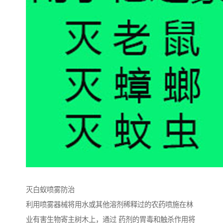
灭白蚁喷雾防治
利用喷雾器械将用水或其他溶剂稀释过的农药喷施在林
业有害生物寄主树木上，通过 药剂的胃毒和触杀作用将