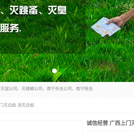
广西亿之豪有害生物防治服务有限公司是一家南宁灭鼠公司、灭蟑螂公司，南宁杀虫公司，南宁除虫公司，南宁灭跳蚤公司，南宁灭白蚁公司，南宁除四害公司,广西亿之豪有害生物防治服务有限公司专业灭蟑螂,除臭虫,其他害虫,服务上门,安全环保,售后保障,一次消杀，竭诚为您服务.
上门灭白蚁 消灭白蚁
诚信经营 广西上门