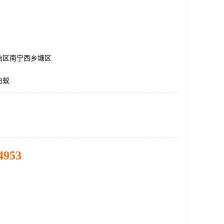
治区南宁西乡塘区
白蚁
4953