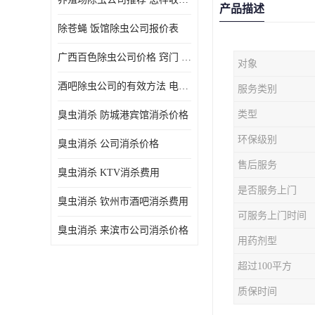
产品描述
除苍蝇 饭馆除虫公司报价表
广西百色除虫公司价格 窍门 除蟑螂
对象
酒吧除虫公司的有效方法 电话 除螨虫
服务类别
类型
臭虫消杀 防城港宾馆消杀价格
环保级别
臭虫消杀 公司消杀价格
售后服务
臭虫消杀 KTV消杀费用
是否服务上门
臭虫消杀 钦州市酒吧消杀费用
可服务上门时间
臭虫消杀 来滨市公司消杀价格
用药剂型
超过100平方
质保时间