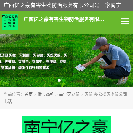
广西亿之豪有害生物防治服务有限公司是一家南宁灭鼠公司、灭蟑螂公司，南宁杀虫公司，南宁除虫公司，南宁灭跳蚤公司，南宁灭白蚁公司，南宁除四害公司,广西亿之豪有害生物防治服务有限公司专业灭蟑螂,除臭虫,其他害虫,服务上门,安全环保,售后保障,一次消杀，竭诚为您服务.
广西亿之豪有害生物防治服务有限公司
南宁灭白蚁
南宁灭老鼠
南宁灭蟑螂
南宁杀虫
南宁除四害
南宁消杀
当前位置：
首页
>
供应商机
>
南宁灭老鼠
> 灭鼠 办公楼灭老鼠公司
南宁除虫公司
电话