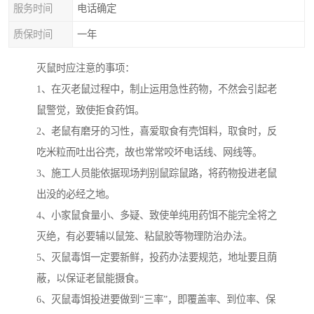
服务时间
电话确定
质保时间
一年
灭鼠时应注意的事项：
1、在灭老鼠过程中，制止运用急性药物，不然会引起老
鼠警觉，致使拒食药饵。
2、老鼠有磨牙的习性，喜爱取食有壳饵料，取食时，反
吃米粒而吐出谷壳，故也常常咬坏电话线、网线等。
3、施工人员能依据现场判别鼠踪鼠路，将药物投进老鼠
出没的必经之地。
4、小家鼠食量小、多疑、致使单纯用药饵不能完全将之
灭绝，有必要辅以鼠笼、粘鼠胶等物理防治办法。
5、灭鼠毒饵一定要新鲜，投药办法要规范，地址要且荫
蔽，以保证老鼠能摄食。
6、灭鼠毒饵投进要做到“三率”，即覆盖率、到位率、保