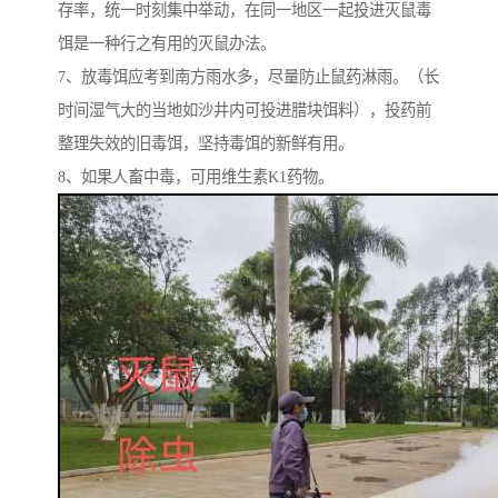
存率，统一时刻集中举动，在同一地区一起投进灭鼠毒
饵是一种行之有用的灭鼠办法。
7、放毒饵应考到南方雨水多，尽量防止鼠药淋雨。（长
时间湿气大的当地如沙井内可投进腊块饵料），投药前
整理失效的旧毒饵，坚持毒饵的新鲜有用。
8、如果人畜中毒，可用维生素K1药物。