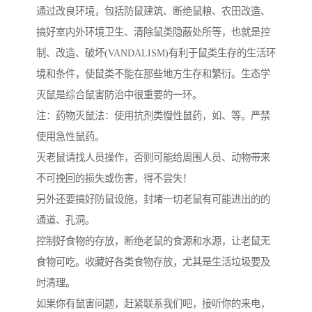
通过改良环境，包括防鼠建筑、断绝鼠粮、农田改造、
搞好室内外环境卫生、清除鼠类隐蔽处所等，也就是控
制、改造、破坏(VANDALISM)有利于鼠类生存的生活环
境和条件，使鼠类不能在那些地方生存和繁衍。生态学
灭鼠是综合鼠害防治中很重要的一环。
注：药物灭鼠法：使用抗剂类慢性鼠药，如、等。严禁
使用急性鼠药。
灭老鼠请找人员操作，否则可能给周围人员、动物带来
不可挽回的损失或伤害，得不尝失！
另外还要搞好防鼠设施，封堵一切老鼠有可能进出的的
通道、孔洞。
控制好食物的存放，断绝老鼠的食源和水源，让老鼠无
食物可吃。收藏好各类食物存放，尤其是生活垃圾要及
时清理。
如果你有鼠害问题，赶紧联系我们吧，接听你的来电，