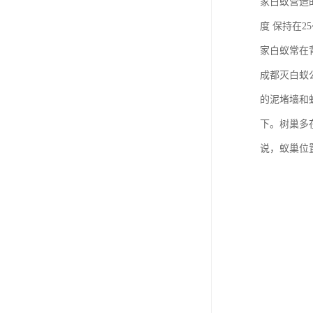
家白蚁营造
度 保持在2
家白蚁常在
成都灭白蚁
的泥堵墙和
下。树巢多
说，蚁巢位