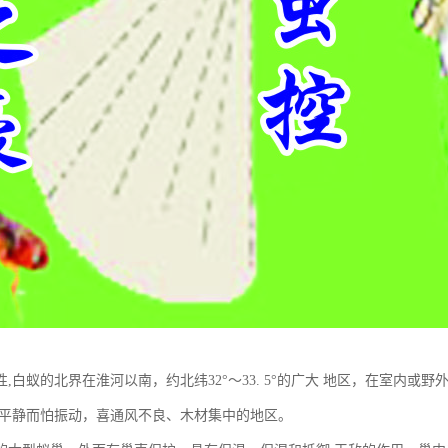
,白蚁的北界在淮河以南，约北纬32°～33. 5°的广大 地区，在室内
喜平静而怕振动，喜通风不良、木材集中的地区。