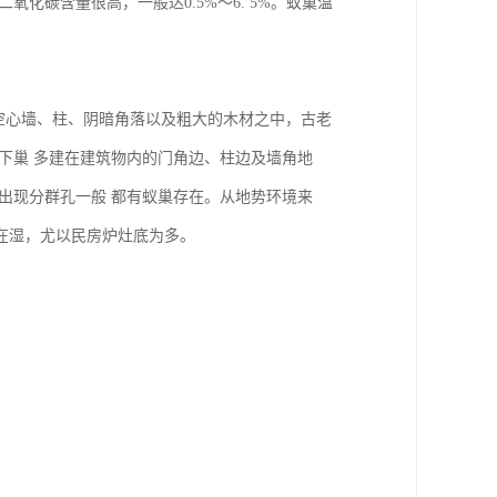
化碳含量很高，一般达0.5%～6. 5%。蚁巢温
。
空心墙、柱、阴暗角落以及粗大的木材之中，古老
下巢 多建在建筑物内的门角边、柱边及墙角地
出现分群孔一般 都有蚁巢存在。从地势环境来
在湿，尤以民房炉灶底为多。