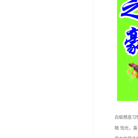
白蚁栖息习性
暗 怕光，