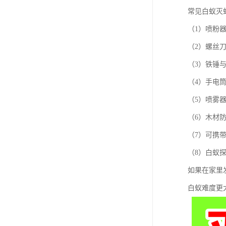
常见白蚁灭
（1）喷粉
（2）螺丝
（3）铁锤
（4）手电
（5）喷雾
（6）木材
（7）可携
（8）白蚁
如果在家里
白蚁难度更