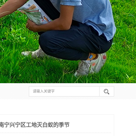
 南宁兴宁区工地灭白蚁的季节