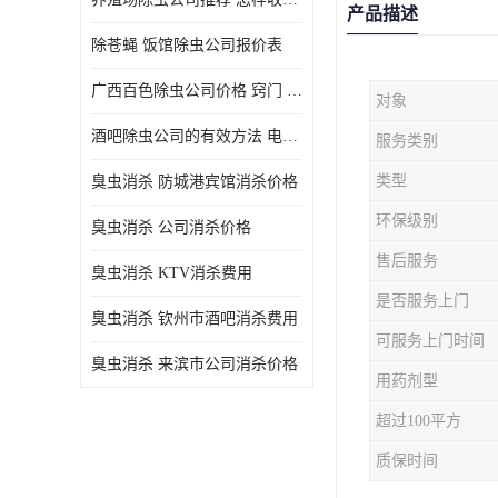
产品描述
除苍蝇 饭馆除虫公司报价表
广西百色除虫公司价格 窍门 除蟑螂
对象
酒吧除虫公司的有效方法 电话 除螨虫
服务类别
类型
臭虫消杀 防城港宾馆消杀价格
环保级别
臭虫消杀 公司消杀价格
售后服务
臭虫消杀 KTV消杀费用
是否服务上门
臭虫消杀 钦州市酒吧消杀费用
可服务上门时间
臭虫消杀 来滨市公司消杀价格
用药剂型
超过100平方
质保时间