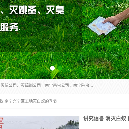
广西亿之豪有害生物防治服务有限公司是一家南宁灭鼠公司、灭蟑螂公司，南宁杀虫公司，南宁除虫公司，南宁灭跳蚤公司，南宁灭白蚁公司，南宁除四害公司,广西亿之豪有害生物防治服务有限公司专业灭蟑螂,除臭虫,其他害虫,服务上门,安全环保,售后保障,一次消杀，竭诚为您服务.
白蚁 南宁兴宁区工地灭白蚁的季节
讲究信誉 消灭白蚁