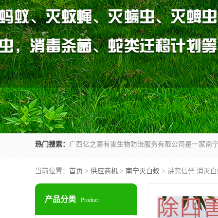
热门搜索：
当前位置：
首页
>
供应商机
>
南宁灭白蚁
> 讲究信誉 消灭
产品分类
Product