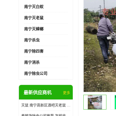
南宁灭白蚁
南宁灭老鼠
南宁灭蟑螂
南宁杀虫
南宁除四害
南宁消杀
南宁除虫公司
最新供应商机
更多
灭鼠 南宁高新区酒吧灭老鼠 诚信经营
养殖场除虫公司推荐 怎样收费 除苍蝇