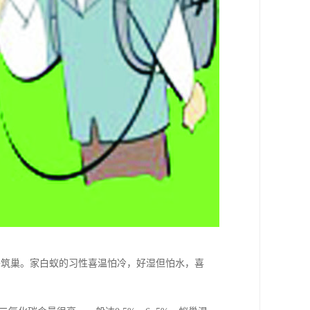
或野外筑巢。家白蚁的习性喜温怕冷，好湿但怕水，喜