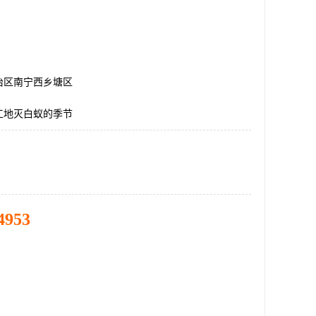
治区南宁西乡塘区
工地灭白蚁的季节
4953