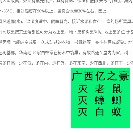
的大型蚁巢，外面有巢壳保护，具有保温、保湿和抵御 天敌的作用，巢内二氧
5～35°C，相对湿度在90%以上，巢页含水量30%左右，因此
背风避雨(水)、温湿度适中、阴暗背光、接近水源和食料丰 富的场所营巢
公司蚁巢按其坐落部位可分为地上巢、地下巢和树巢3种。地上巢多位 于
蚝壳墙 也能蛀空成巢，久未动过的衣物、书纸箱等，亦往往营成蚁巢。地
在树基部，华南地 区家白蚁常在树木中筑巢，有蚁路通至屋内为害，树上
置多在高、少在低，多在内、少在外，多在东南、少在西北，多在干、少