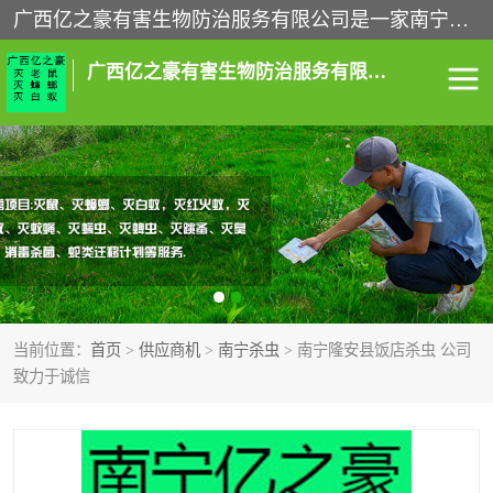
广西亿之豪有害生物防治服务有限公司是一家南宁灭鼠公司、灭蟑螂公司，南宁杀虫公司，南宁除虫公司，南宁灭跳蚤公司，南宁灭白蚁公司，南宁除四害公司,广西亿之豪有害生物防治服务有限公司专业灭蟑螂,除臭虫,其他害虫,服务上门,安全环保,售后保障,一次消杀，竭诚为您服务.
广西亿之豪有害生物防治服务有限公司
南宁灭白蚁
南宁灭老鼠
南宁灭蟑螂
南宁杀虫
南宁除四害
南宁消杀
当前位置：
首页
>
供应商机
>
南宁杀虫
> 南宁隆安县饭店杀虫 公司
南宁除虫公司
致力于诚信