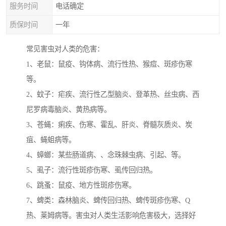
服务时间
电话确定
质保时间
一年
常见害虫对人类的危害：
1、老鼠：鼠疫、钩体病、流行性热、猴痘、斑疹伤寒
等。
2、蚊子：疟疾、流行性乙型脑炎、登革热、丝虫病、西
尼罗病毒脑炎、黄热病等。
3、苍蝇：痢疾、伤寒、霍乱、肝炎、脊髓灰质炎、炭
疽、蝇蛆病等。
4、蟑螂：某些肠道病、、念珠棘虫病、引起、等。
5、虱子：流行性斑疹伤寒、虱传回归热。
6、跳蚤：鼠疫、地方性斑疹伤寒。
7、蜱类：森林脑炎、蜱传回归热、蜱传斑疹伤寒、Q
热、莱姆病等。害虫对人类生活影响危害极大，选择好