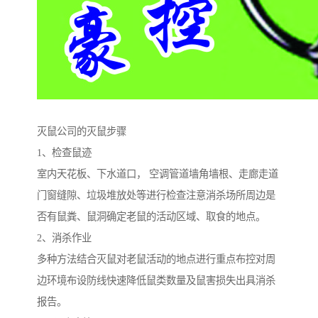
灭鼠公司的灭鼠步骤
1、检查鼠迹
室内天花板、下水道口， 空调管道墙角墙根、走廊走道
门窗缝隙、垃圾堆放处等进行检查注意消杀场所周边是
否有鼠粪、鼠洞确定老鼠的活动区域、取食的地点。
2、消杀作业
多种方法结合灭鼠对老鼠活动的地点进行重点布控对周
边环境布设防线快速降低鼠类数量及鼠害损失出具消杀
报告。