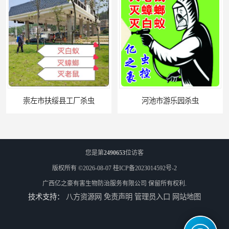
崇左市扶绥县工厂杀虫
河池市游乐园杀虫
您是第
2490653
位访客
版权所有 ©2026-08-07
桂ICP备2023014592号-2
广西亿之豪有害生物防治服务有限公司
保留所有权利.
技术支持：
八方资源网
免责声明
管理员入口
网站地图