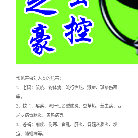
常见害虫对人类的危害：
1、老鼠：鼠疫、钩体病、流行性热、猴痘、斑疹伤寒
等。
2、蚊子：疟疾、流行性乙型脑炎、登革热、丝虫病、西
尼罗病毒脑炎、黄热病等。
3、苍蝇：痢疾、伤寒、霍乱、肝炎、脊髓灰质炎、炭
疽、蝇蛆病等。