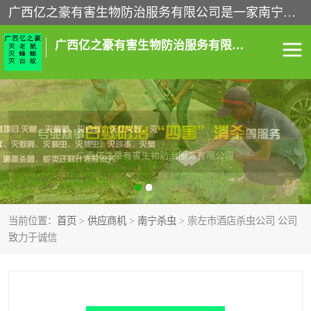
广西亿之豪有害生物防治服务有限公司是一家南宁灭鼠公司、灭蟑螂公司，南宁杀虫公司，南宁除虫公司，南宁灭跳蚤公司，南宁灭白蚁公司，南宁除四害公司,广西亿之豪有害生物防治服务有限公司专业灭蟑螂,除臭虫,其他害虫,服务上门,安全环保,售后保障,一次消杀，竭诚为您服务.
广西亿之豪有害生物防治服务有限公司
南宁灭白蚁
南宁灭老鼠
南宁灭蟑螂
南宁杀虫
南宁除四害
南宁消杀
当前位置：
首页
>
供应商机
>
南宁杀虫
> 崇左市酒店杀虫公司 公司
南宁除虫公司
致力于诚信