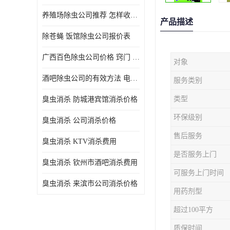
养殖场除虫公司推荐 怎样收费 除苍蝇
产品描述
除苍蝇 饭馆除虫公司报价表
广西百色除虫公司价格 窍门 除蟑螂
对象
酒吧除虫公司的有效方法 电话 除螨虫
服务类别
类型
臭虫消杀 防城港宾馆消杀价格
环保级别
臭虫消杀 公司消杀价格
售后服务
臭虫消杀 KTV消杀费用
是否服务上门
臭虫消杀 钦州市酒吧消杀费用
可服务上门时间
臭虫消杀 来滨市公司消杀价格
用药剂型
超过100平方
质保时间