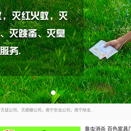
广西亿之豪有害生物防治服务有限公司是一家南宁灭鼠公司、灭蟑螂公司，南宁杀虫公司，南宁除虫公司，南宁灭跳蚤公司，南宁灭白蚁公司，南宁除四害公司,广西亿之豪有害生物防治服务有限公司专业灭蟑螂,除臭虫,其他害虫,服务上门,安全环保,售后保障,一次消杀，竭诚为您服务.
臭虫消杀 百色家具