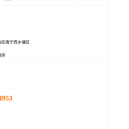
治区南宁西乡塘区
消杀
4953