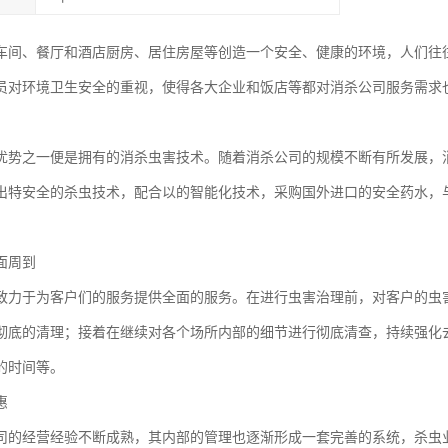
车间、餐厅和酒店厨房、居住房屋等创造一个安全、健康的环境，人们往
员对环境卫生安全的重视，使得各大企业和饭店等都对消杀公司服务需求
优势之一便是拥有的消杀虫害技术。随着消杀公司的规模不断有所发展，
出特安全的杀虫技术，配合以的智能化技术，采购国外进口的安全药水，
面周到
致力于为客户们的服务提供全面的服务。在进行虫害治理前，对客户的虫
彻底的清理；接着在继续对各个场所内部的细节进行彻底清查，持续强化
的时间等。
惠
司的经营经验不断成熟，其内部的管理也逐渐形成一套完善的系统，杀虫