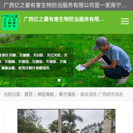
广西亿之豪有害生物防治服务有限公司是一家南宁灭鼠公司、灭蟑螂公司，南宁杀虫公司，南宁除虫公司，南宁灭跳蚤公司，南宁灭白蚁公司，南宁除四害公司,广西亿之豪有害生物防治服务有限公司专业灭蟑螂,除臭虫,其他害虫,服务上门,安全环保,售后保障,一次消杀，竭诚为您服务.
广西亿之豪有害生物防治服务有限公司
南宁灭白蚁
南宁灭老鼠
南宁灭蟑螂
南宁杀虫
南宁除四害
南宁消杀
当前位置：
首页
>
供应商机
>
南宁消杀
> 臭虫消杀 广西超市消杀
南宁除虫公司