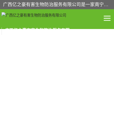
广西亿之豪有害生物防治服务有限公司是一家南宁灭鼠公司、灭蟑螂公司，南宁杀虫公司，南宁除虫公司，南宁灭跳蚤公司，南宁灭白蚁公司，南宁除四害公司,广西亿之豪有害生物防治服务有限公司专业灭蟑螂,除臭虫,其他害虫,服务上门,安全环保,售后保障,一次消杀，竭诚为您服务.
广西亿之豪有害生物防治服务有限公司