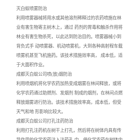
灭白蚁喷雾防治
利用喷雾器械将用水或其他溶剂稀释过的农药喷施在林
业有害生物寄主树木上，通过 药剂的胃毒和触杀作用将
林业有害生物杀死，以此达到防治目的。喷雾器械小到
背负式手 动喷雾器、机动喷雾机，大到各种高射程车载
喷雾机甚至飞机施药。该技术措施效率高， 成本低，适
于大面积作业。
成都灭白蚁公司喷(放)烟防治
利用喷烟机将化学农药加热变成烟雾在林间释放，或将
化学农药通过助燃剂、发烟剂 制成的烟剂，在林间点燃
释放烟雾进行防治。该技术措施效率高，成本低，但受
天气和地 形影响比较大。
成都灭白蚁公司打孔注药防治
利用打孔注药机在树干上打孔，然后将在树体内具有传
导作用的化学农药注入注药孔 中，使化学农药在树体内