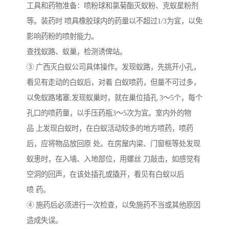
工具和药物准备：喷粉球和氯菊酯灭蚁粉、克蚁星粉剂
等。装药时 喷具橡胶球内的药量以不超过1/3为宜，以免
影响药粉的喷射能力。
查找蚁路、蚁巢，检测诱俾站。
③ 广西灭白蚁公司具体操作。发现蚁路，先挑开小孔，
看见有走动的白蚁后，对着 白蚁喷药，但量不可过多，
以免蚁路堵塞;发现蚁巢时，就在巢位插孔 3～5个，每个
孔口的喷药量，以手压药瓶3～5次为宜。室内外的物
品 上发现白蚁时，在白蚁活动较多的地方喷药，喷药
后，应将物品放回原 处。在房屋内梁、门窗框等处发现
蚁患时，在入墙、入地部位，用螺丝 刀敲击，如感觉有
空洞的回声，在该处插孔或撬开，看见有白蚁以后
喷 药。
④ 施药后必须进行一次检查，以免施药不当或其他原因
造成失误。