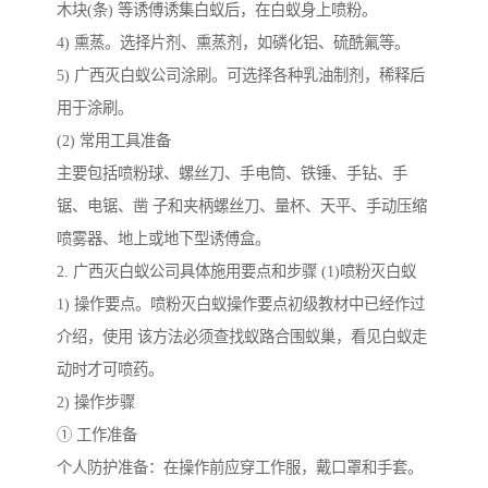
木块(条) 等诱傅诱集白蚁后，在白蚁身上喷粉。
4) 熏蒸。选择片剂、熏蒸剂，如磷化铝、硫酰氟等。
5) 广西灭白蚁公司涂刷。可选择各种乳油制剂，稀释后
用于涂刷。
(2) 常用工具准备
主要包括喷粉球、螺丝刀、手电筒、铁锤、手钻、手
锯、电锯、凿 子和夹柄螺丝刀、量杯、天平、手动压缩
喷雾器、地上或地下型诱傅盒。
2. 广西灭白蚁公司具体施用要点和步骤 (1)喷粉灭白蚁
1) 操作要点。喷粉灭白蚁操作要点初级教材中已经作过
介绍，使用 该方法必须查找蚁路合围蚁巢，看见白蚁走
动时才可喷药。
2) 操作步骤
① 工作准备
个人防护准备：在操作前应穿工作服，戴口罩和手套。