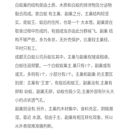
白蚁巢的结构是由土质、木质和白蚁的排泄物及分泌物
黏合而成。家白蚁 有主巢、副巢之分，主巢结构较坚
实，是蚁王、蚁后的住所，也是一个 大本营。副巢是在
取食过程中形成的，有翅成虫亦由此分群候飞。副巢 结
构不够严密，多为条状，无外壳保护，比重较主巢轻，
平时只有工、
成都灭白蚁公司兵蚁在其中，主巢与副巢有隧道相通，
白蚁往返频繁。一个白蚁蚁巢主 巢只有1个，副巢或有
或无，多则有1个，小部分有2个。主巢和副巢 的主要区
别是：主巢有“王室”，有蚁后和蚁王，副巢没有;主巢有
卵和 幼蚁，副巢无卵，幼蚁也极少见;主巢外部有针头大
小的点状透气孔，
副巢则没有;另外，主巢的木材集中，食料充足，阴暗潮
湿，靠近 水源。但由于主、副巢有相互转化现象，所以
从外表很难准确判断。