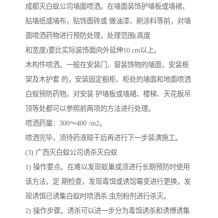
成都灭白蚁公司墙面喷洒。在墙面装饰护墙板或墙裙，
贴墙纸或墙布，贴饰面砖或 做油漆、刷涂料等前，对墙
面喷洒药物进行预防处理。处理范围(高度
和宽度)要比实际装饰面向外延伸10 cm以上。
木构件喷洒。一般在安装门、窗装饰物的墙面，安装框
架及木护套 的，安装固定橱柜、柜处的墙面和地面喷洒
白蚁预防药物。对安装 护墙板或墙裙、楼梯、天花板吊
顶等处都可以参照前两项的方法进行处理。
喷洒药量：300～400 /m2。
喷洒完毕，须待药液晾干后再进行下一步装潢施工。
(3) 广西灭白蚁公司诱杀灭白蚁
1) 操作要点。在难以发现蚁巢或须进行长期预防时使用
该方法，定 期检查，发现毒饵或诱馆霉变进行更换，发
现诱饵已诱集白蚁时喷洒杀 虫剂粉剂进行杀灭。
2) 操作步骤。诱杀可以进一步分为毒饵诱杀和诱傅诱集