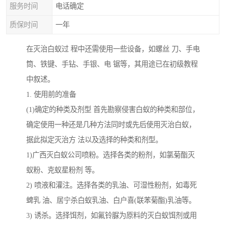
服务时间
电话确定
质保时间
一年
在灭治白蚁过 程中还需使用一些设备，如螺丝 刀、手电
筒、铁键、手钻、手银、电 锯等，其用途已在初级教程
中叙述。
1. 使用前的准备
(1)确定的种类及剂型 首先勘察侵害白蚁的种类和部位，
确定使用一种还是几种方法同时或先后使用灭治白蚁，
据此拟定灭治方 法以及选择的种类和剂型。
1)广西灭白蚁公司喷粉。选择各类的粉剂，如氯菊酯灭
蚁粉、克蚁星粉剂 等。
2) 喷液和灌注。选择各类的乳油、可湿性粉剂，如毒死
蜱乳 油、居宁杀白蚁乳油、白户喜(联苯菊酯)乳油等。
3) 诱杀。选择饵剂，如氟铃脲为原料的灭白蚁饵剂或用