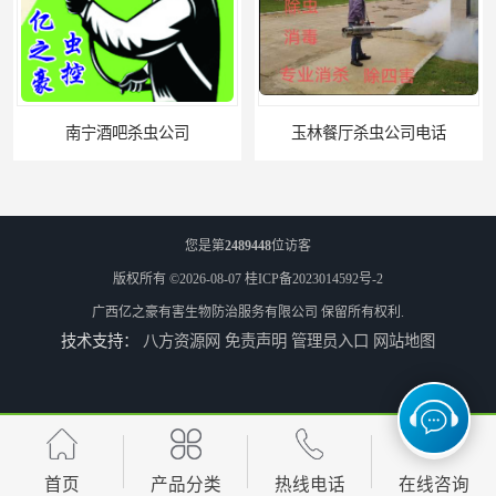
玉林餐厅杀虫公司电话
您是第
2489448
位访客
版权所有 ©2026-08-07
桂ICP备2023014592号-2
广西亿之豪有害生物防治服务有限公司
保留所有权利.
技术支持：
八方资源网
免责声明
管理员入口
网站地图
北海市上门杀虫
崇左市扶绥县工厂杀虫
首页
产品分类
热线电话
在线咨询