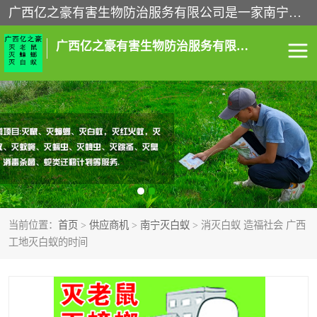
广西亿之豪有害生物防治服务有限公司是一家南宁灭鼠公司、灭蟑螂公司，南宁杀虫公司，南宁除虫公司，南宁灭跳蚤公司，南宁灭白蚁公司，南宁除四害公司,广西亿之豪有害生物防治服务有限公司专业灭蟑螂,除臭虫,其他害虫,服务上门,安全环保,售后保障,一次消杀，竭诚为您服务.
广西亿之豪有害生物防治服务有限公司
南宁灭白蚁
南宁灭老鼠
南宁灭蟑螂
南宁杀虫
南宁除四害
南宁消杀
当前位置：
首页
>
供应商机
>
南宁灭白蚁
> 消灭白蚁 造福社会 广西
南宁除虫公司
工地灭白蚁的时间