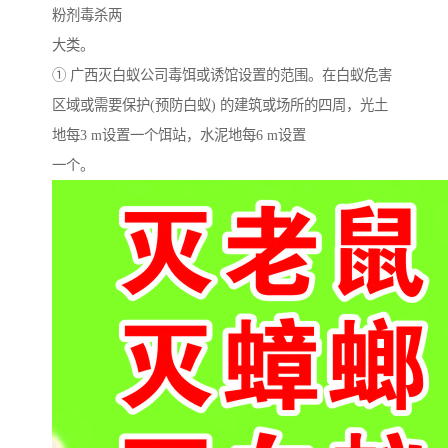
粉剂毒杀两
大类。
① 广西灭白蚁公司毒饵或诱馆设置的范围。在白蚁危害
区域或需要保护(预防白蚁) 的建筑或场所的四周，光土
地每3 m设置一个饵站，水泥地每6 m设置
一个。