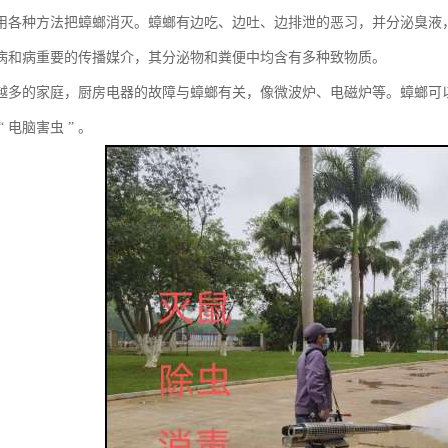
用各种方法把蟑螂消灭。蟑螂有边吃、边吐、边排泄的恶习，并分泌臭液，
病和病重要的传播媒介，其分泌物和粪便中均含有多种致物质。
越多的家庭，厨房电器的故障与蟑螂有关，像微波炉、电磁炉等。蟑螂可
 电脑害虫 ” 。