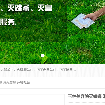
广西亿之豪有害生物防治服务有限公司是一家南宁灭鼠公司、灭蟑螂公司，南宁杀虫公司，南宁除虫公司，南宁灭跳蚤公司，南宁灭白蚁公司，南宁除四害公司,广西亿之豪有害生物防治服务有限公司专业灭蟑螂,除臭虫,其他害虫,服务上门,安全环保,售后保障,一次消杀，竭诚为您服务.
螂 消灭蟑螂 造福社会
玉林美容院灭蟑螂 