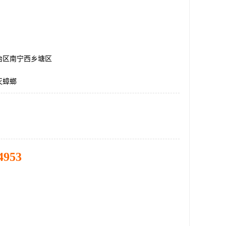
治区南宁西乡塘区
灭蟑螂
4953