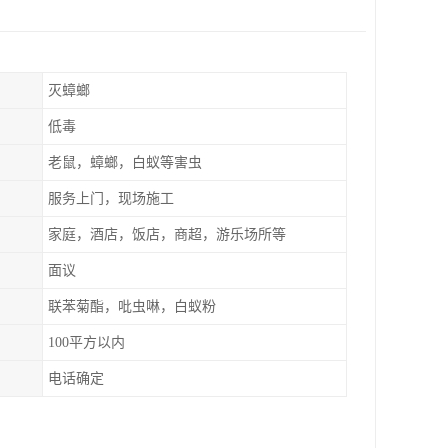
灭蟑螂
低毒
老鼠，蟑螂，白蚁等害虫
服务上门，现场施工
家庭，酒店，饭店，商超，游乐场所等
面议
联苯菊酯，吡虫啉，白蚁粉
100平方以内
电话确定