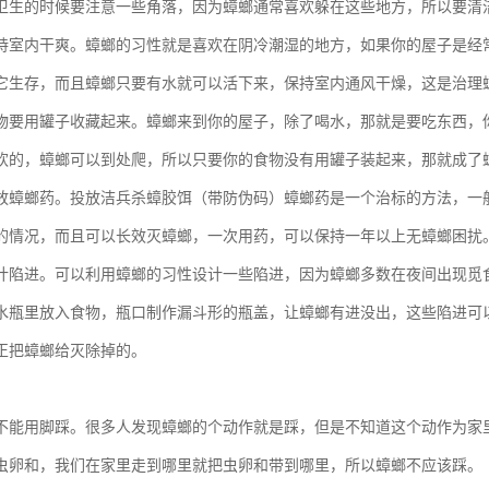
卫生的时候要注意一些角落，因为蟑螂通常喜欢躲在这些地方，所以要清
持室内干爽。蟑螂的习性就是喜欢在阴冷潮湿的地方，如果你的屋子是经
它生存，而且蟑螂只要有水就可以活下来，保持室内通风干燥，这是治理
物要用罐子收藏起来。蟑螂来到你的屋子，除了喝水，那就是要吃东西，
欢的，蟑螂可以到处爬，所以只要你的食物没有用罐子装起来，那就成了
放蟑螂药。投放洁兵杀蟑胶饵（带防伪码）蟑螂药是一个治标的方法，一
的情况，而且可以长效灭蟑螂，一次用药，可以保持一年以上无蟑螂困扰
计陷进。可以利用蟑螂的习性设计一些陷进，因为蟑螂多数在夜间出现觅
水瓶里放入食物，瓶口制作漏斗形的瓶盖，让蟑螂有进没出，这些陷进可
正把蟑螂给灭除掉的。
不能用脚踩。很多人发现蟑螂的个动作就是踩，但是不知道这个动作为家
虫卵和，我们在家里走到哪里就把虫卵和带到哪里，所以蟑螂不应该踩。