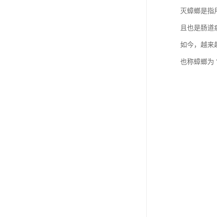
灭蟑螂是指
且也是肠道
如今，越来
也称蟑螂为 “