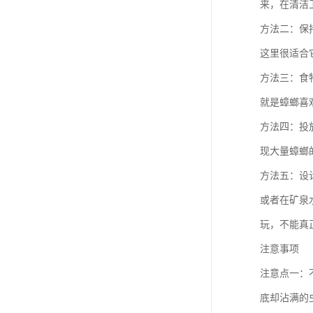
来，在清洁
方法二：保
这里很适合
方法三：食
就是蟑螂喜
方法四：投
现大量蟑螂
方法五：设
或者在矿泉
玩，不能真
注意事项
注意点一：
底却沾满的