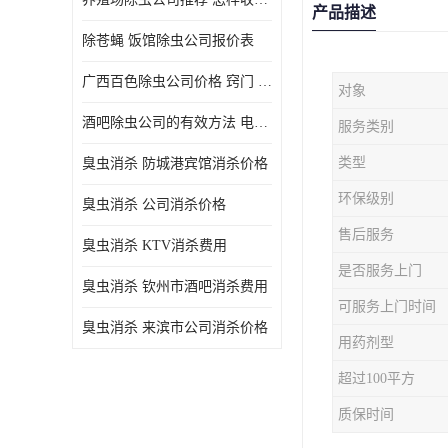
产品描述
除苍蝇 饭馆除虫公司报价表
广西百色除虫公司价格 窍门 除蟑螂
对象
酒吧除虫公司的有效方法 电话 除螨虫
服务类别
类型
臭虫消杀 防城港宾馆消杀价格
环保级别
臭虫消杀 公司消杀价格
售后服务
臭虫消杀 KTV消杀费用
是否服务上门
臭虫消杀 钦州市酒吧消杀费用
可服务上门时间
臭虫消杀 来滨市公司消杀价格
用药剂型
超过100平方
质保时间