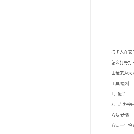
很多人在家
怎么打野打
由我来为大
工具/原料
1、罐子
2、洁兵杀
方法/步骤
方法一：搞