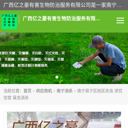
广西亿之豪有害生物防治服务有限公司是一家南宁灭鼠公司、灭蟑螂公司，南宁杀虫公司，南宁除虫公司，南宁灭跳蚤公司，南宁灭白蚁公司，南宁除四害公司,广西亿之豪有害生物防治服务有限公司专业灭蟑螂,除臭虫,其他害虫,服务上门,安全环保,售后保障,一次消杀，竭诚为您服务.
广西亿之豪有害生物防治服务有限公司
南宁灭白蚁
南宁灭老鼠
南宁灭蟑螂
南宁杀虫
南宁除四害
南宁消杀
当前位置：
首页
>
供应商机
>
南宁消杀
> 南宁邕宁区校区杀虫 讲究
南宁除虫公司
信誉 臭虫消杀