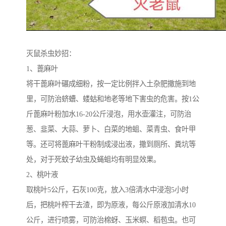
灭鼠杀虫妙招：
1、蓖麻叶
将干蓖麻叶碾成细粉，按一定比例拌入土杂肥撒施到地
里，可防治蛴螬、蝼蛄和地老等地下害虫的危害。按1公
斤蓖麻叶粉加水16-20公斤浸泡，用水壶灌注，可防治
葱、韭菜、大蒜、萝卜、白菜的地蛆、菜青虫、食叶甲
等。还可将蓖麻叶干粉制成浸出液，撒到厕所、粪坑等
处，对于死蚊子幼虫及蝇蛆均有明显效果。
2、桃叶液
取桃叶5公斤，石灰100克，放入3倍清水中浸泡5小时
后，把桃叶榨干去渣，即为原液，每公斤原液加清水10
公斤，进行喷雾，可防治棉蚜、玉米螟、稻苞虫。也可