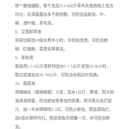
将**磨成细粉，每千克加入3-6公斤草木灰或高陵土混合
均匀，在清晨露水未干前喷散，可防治品蚜虫、叶、
蟑、潜叶蛾、茶毛虫。
8、艾蒿鲜草液
将其切碎加10倍水煮半小时，冷却后喷洒，可防治棉
蚜、红蜘蛛、菜青虫等害虫。
9、茶枯液
每亩用2.5-3公斤茶籽饼加水5-7.5公斤浸泡24-36小时，
取过滤液加水50-70公斤，可防治水稻白叶枯病。
10、蔬菜液
用辣椒丝（或辣椒面）35克，加水1公斤，煮沸，用冷却
液清液喷雾，防治蚜虫等害虫的效果。将洋葱头捣烂取
汁，加一半水稀释喷2-3次，可防止蚜虫。把韭菜捣烂，
加6倍水搅拌均匀，用滤液每天喷撒一次，亦可防治蚜
虫。