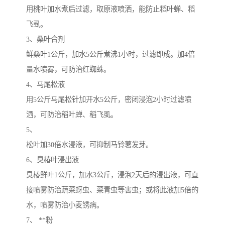
用桃叶加水煮后过滤，取原液喷洒，能防止稻叶蝉、稻
飞虱。
3、桑叶合剂
鲜桑叶1公斤，加水5公斤煮沸1小时，过滤即成。加4倍
量水喷雾，可防治红蜘蛛。
4、马尾松液
用5公斤马尾松针加开水5公斤，密闭浸泡2小时过滤喷
洒，可防治稻叶蝉、稻飞虱。
5、
松叶加30倍水浸液，可抑制马铃薯发芽。
6、臭椿叶浸出液
臭椿鲜叶1公斤，加水3公斤，浸泡2天后的浸出液，可直
接喷雾防治蔬菜蚜虫、菜青虫等害虫；或将此液加5倍的
水，喷雾防治小麦锈病。
7、 **粉