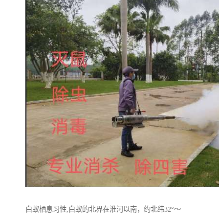
白蚁栖息习性,白蚁的北界在淮河以南，约北纬32°～