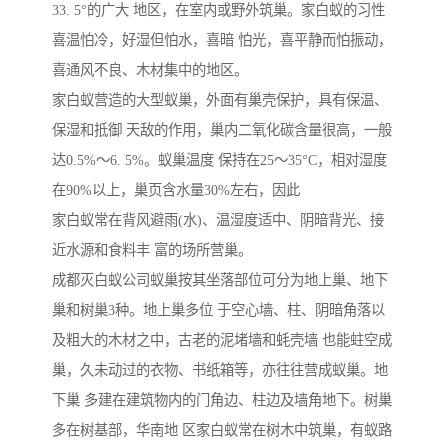
33. 5°的广大 地区，在室内或野外筑巢。家白蚁的习性
喜温怕冷，好湿但怕水，喜暗 怕光，喜平静而怕振动，
喜通风不良、木材集中的地区。
家白蚁营造的大型蚁巢，外面有巢壳保护，具有保温、
保湿和抵御 天敌的作用，巢内二氧化碳含量很高，一般
达0.5%～6. 5%。蚁巢温度 保持在25～35°C，相对湿度
在90%以上，巢页含水量30%左右，因此
家白蚁常在背风避雨(水)、温湿度适中、阴暗背光、接
近水源和食料丰 富的场所营巢。
成都灭白蚁公司蚁巢按其坐落部位可分为地上巢、地下
巢和树巢3种。地上巢多位 于空心墙、柱、阴暗角落以
及粗大的木材之中，古老的泥堵墙和蚝壳墙 也能蛀空成
巢，久未动过的衣物、书纸箱等，亦往往营成蚁巢。地
下巢 多建在建筑物内的门角边、柱边及墙角地下。树巢
多在树基部，华南地 区家白蚁常在树木中筑巢，有蚁路