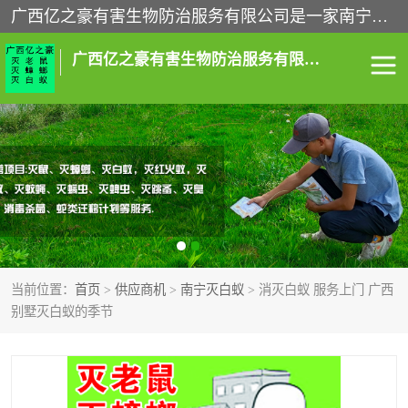
广西亿之豪有害生物防治服务有限公司是一家南宁灭鼠公司、灭蟑螂公司，南宁杀虫公司，南宁除虫公司，南宁灭跳蚤公司，南宁灭白蚁公司，南宁除四害公司,广西亿之豪有害生物防治服务有限公司专业灭蟑螂,除臭虫,其他害虫,服务上门,安全环保,售后保障,一次消杀，竭诚为您服务.
广西亿之豪有害生物防治服务有限公司
南宁灭白蚁
南宁灭老鼠
南宁灭蟑螂
南宁杀虫
南宁除四害
南宁消杀
当前位置：
首页
>
供应商机
>
南宁灭白蚁
> 消灭白蚁 服务上门 广西
南宁除虫公司
别墅灭白蚁的季节