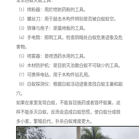
常见白蚁灭蚁工具：
（1）喷粉器：用於喷射药粉的工具。
（2）螺丝刀：用于敲击木构件辨别是否被白蚁蛀空。
（3）铁锤与凿子：是撬地板的工具。
（4）手电筒：照明工具，检查阴暗处白蚁危害迹象及危
害物。
（5）喷雾器：是喷洒药水用的工具。
（6）木材防护机：是目前灭治散白蚁不可缺少的工具。
（7）可携带电钻，用于木构件钻孔用。
（8）白蚁探测仪：根据白蚁活动迹象查找白蚁主巢和副
穴。
如果在家里发现白蚁，不能盲目施药或者毁坏蚁巢，这
样不能杀灭白蚁，反而会造成白蚁恐慌，使白蚁分成很
多小家，繁殖后代，扑杀白蚁难度更大。