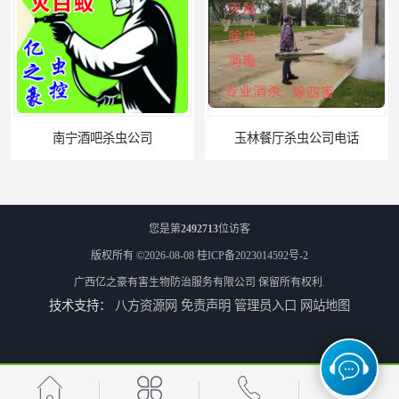
南宁酒吧杀虫公司
玉林餐厅杀虫公司电话
您是第
2492713
位访客
版权所有 ©2026-08-08
桂ICP备2023014592号-2
广西亿之豪有害生物防治服务有限公司
保留所有权利.
技术支持：
八方资源网
免责声明
管理员入口
网站地图
北海市上门杀虫
崇左市扶绥县工厂杀虫