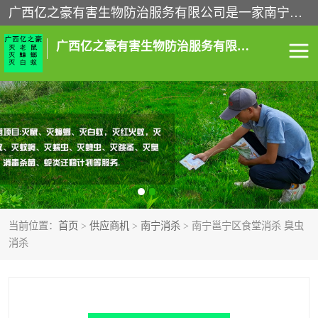
广西亿之豪有害生物防治服务有限公司是一家南宁灭鼠公司、灭蟑螂公司，南宁杀虫公司，南宁除虫公司，南宁灭跳蚤公司，南宁灭白蚁公司，南宁除四害公司,广西亿之豪有害生物防治服务有限公司专业灭蟑螂,除臭虫,其他害虫,服务上门,安全环保,售后保障,一次消杀，竭诚为您服务.
广西亿之豪有害生物防治服务有限公司
南宁灭白蚁
南宁灭老鼠
南宁灭蟑螂
南宁杀虫
南宁除四害
南宁消杀
当前位置：
首页
>
供应商机
>
南宁消杀
> 南宁邕宁区食堂消杀 臭虫
南宁除虫公司
消杀