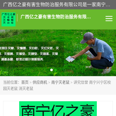
广西亿之豪有害生物防治服务有限公司是一家南宁灭鼠公司、灭蟑螂公司，南宁杀虫公司，南宁除虫公司，南宁灭跳蚤公司，南宁灭白蚁公司，南宁除四害公司,广西亿之豪有害生物防治服务有限公司专业灭蟑螂,除臭虫,其他害虫,服务上门,安全环保,售后保障,一次消杀，竭诚为您服务.
广西亿之豪有害生物防治服务有限公司
南宁灭白蚁
南宁灭老鼠
南宁灭蟑螂
南宁杀虫
南宁除四害
南宁消杀
当前位置：
首页
>
供应商机
>
南宁灭老鼠
> 讲究信誉 南宁兴宁区校
南宁除虫公司
园灭老鼠 消灭老鼠