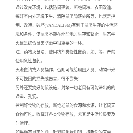
通过改良环境，包括防鼠建筑、断绝鼠粮、农田改造、
搞好室内外环境卫生、清除鼠类隐蔽处所等，也就是控
制、改造、破坏(VANDALISM)有利于鼠类生存的生活环
境和条件，使鼠类不能在那些地方生存和繁衍。生态学
灭鼠是综合鼠害防治中很重要的一环。
注：药物灭鼠法：使用抗剂类慢性鼠药，如、等。严禁
使用急性鼠药。
灭老鼠请找人员操作，否则可能给周围人员、动物带来
不可挽回的损失或伤害，得不尝失！
另外还要搞好防鼠设施，封堵一切老鼠有可能进出的的
通道、孔洞。
控制好食物的存放，断绝老鼠的食源和水源，让老鼠无
食物可吃。收藏好各类食物存放，尤其是生活垃圾要及
时清理。
如果你有鼠害问题，赶紧联系我们吧，接听你的来电，