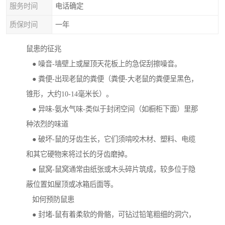
服务时间
电话确定
质保时间
一年
鼠患的征兆
● 噪音-墙壁上或屋顶天花板上的急促刮擦噪音。
● 粪便-出现老鼠的粪便（粪便-大老鼠的粪便呈黑色，
锥形，大约10-14毫米长）。
● 异味-氨水气味-类似于封闭空间（如橱柜下面）里那
种浓烈的味道
● 破坏-鼠的牙齿生长，它们须啃咬木材、塑料、电缆
和其它硬物来将过长的牙齿磨掉。
● 鼠窝-鼠窝通常由纸张或木头碎片筑成，较多位于隐
蔽位置如屋顶或冰箱后面等。
如何预防鼠患
● 封堵-鼠有着柔软的骨骼，可钻过铅笔粗细的洞穴，