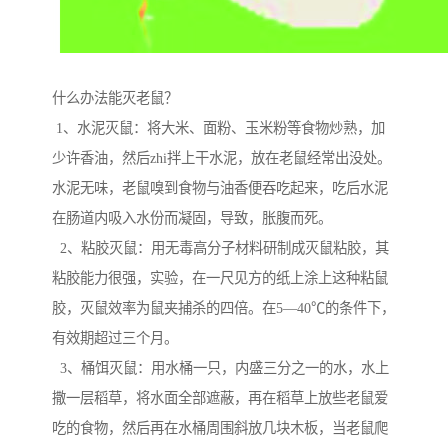
什么办法能灭老鼠？
1、水泥灭鼠：将大米、面粉、玉米粉等食物炒熟，加
少许香油，然后zhi拌上干水泥，放在老鼠经常出没处。
水泥无味，老鼠嗅到食物与油香便吞吃起来，吃后水泥
在肠道内吸入水份而凝固，导致，胀腹而死。
2、粘胶灭鼠：用无毒高分子材料研制成灭鼠粘胶，其
粘胶能力很强，实验，在一尺见方的纸上涂上这种粘鼠
胶，灭鼠效率为鼠夹捕杀的四倍。在5—40℃的条件下，
有效期超过三个月。
3、桶饵灭鼠：用水桶一只，内盛三分之一的水，水上
撒一层稻草，将水面全部遮蔽，再在稻草上放些老鼠爱
吃的食物，然后再在水桶周围斜放几块木板，当老鼠爬