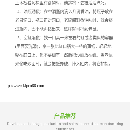
上木板看到桶里有食物时，他跳将下去被活活淹死。
4、油瓶诱鼠：在空酒瓶内滴入几滴香油，将瓶子放在
老鼠洞口，瓶口正对洞口，老鼠闻到香油味时，就会挤
进瓶内，因不能再钻出来，这样就可捕到老鼠。
5、空缸陷鼠：找一口高一米左右的缸或者类似的容器
(里面要光滑)，拿一张比缸口稍大一些的薄纸，轻轻地
糊在缸口上，但不要糊牢，然后把炒面放在纸。当老鼠
来偷吃炒面时，就会把纸弄破，掉入缸内，将它捕捉。
http://www.klpco88.com
产品推荐
Development, design, production and sales in one of the manufacturing
enterprises