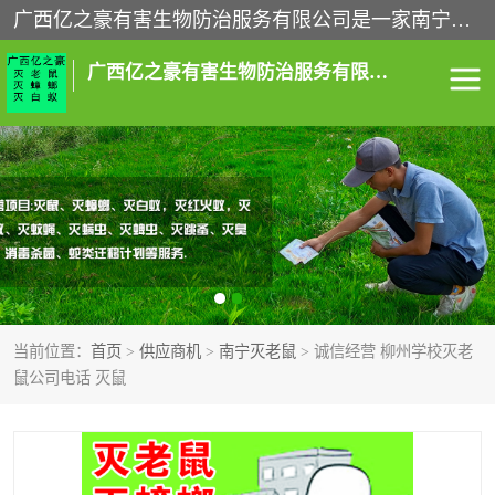
广西亿之豪有害生物防治服务有限公司是一家南宁灭鼠公司、灭蟑螂公司，南宁杀虫公司，南宁除虫公司，南宁灭跳蚤公司，南宁灭白蚁公司，南宁除四害公司,广西亿之豪有害生物防治服务有限公司专业灭蟑螂,除臭虫,其他害虫,服务上门,安全环保,售后保障,一次消杀，竭诚为您服务.
广西亿之豪有害生物防治服务有限公司
南宁灭白蚁
南宁灭老鼠
南宁灭蟑螂
南宁杀虫
南宁除四害
南宁消杀
当前位置：
首页
>
供应商机
>
南宁灭老鼠
> 诚信经营 柳州学校灭老
南宁除虫公司
鼠公司电话 灭鼠