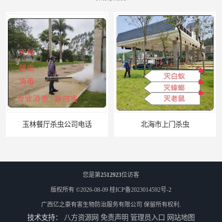
电话
北海市上门杀虫
您是第
2512923
位访客
版权所有 ©2026-08-09
桂ICP备2023014592号-2
广西亿之豪有害生物防治服务有限公司
保留所有权利.
技术支持：
八方资源网
免责声明
管理员入口
网站地图